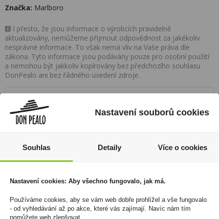
Značka:
Marlboro
I přesto, že jsou informace o výrobcích pravidelně
aktualizovány, nemůžeme přijmout odpovědnost za jakékoliv
nesprávné informace. To však nemá vliv na Vaše práva dle
zákona. Tyto informace jsou podávány pouze pro osobní použití
a nemohou být jakkoliv kopírovány bez předchozího souhlasu
DonPealo ani bez řádného uvedení zdroje.
Rozsáhlá síť prodejen
Nastavení souborů cookies
Zákaznická linka
+420 725 744 315
Souhlas
Detaily
Více o cookies
denně 6:00 – 15:30 hod
Nastavení cookies: Aby všechno fungovalo, jak má.
Newsletter
Zde se můžete registrovat k odběru novinek a
Používáme cookies, aby se vám web dobře prohlížel a vše fungovalo
- od vyhledávání až po akce, které vás zajímají. Navíc nám tím
neunikne Vám žádná akční nabídka a sleva!
pomůžete web zlepšovat.