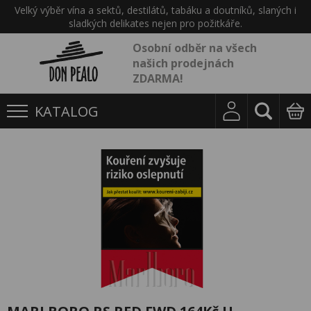
Velký výběr vína a sektů, destilátů, tabáku a doutníků, slaných i
sladkých delikates nejen pro požitkáře.
Osobní odběr na všech
našich prodejnách
ZDARMA!
KATALOG