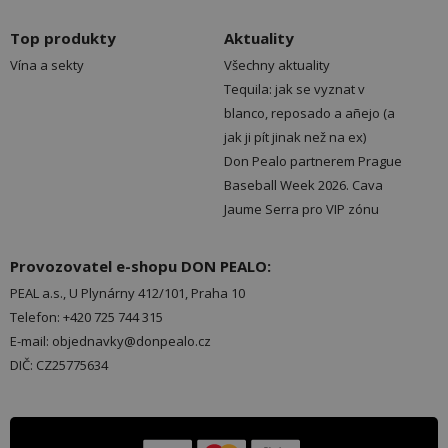
Top produkty
Aktuality
Vína a sekty
Všechny aktuality
Tequila: jak se vyznat v
blanco, reposado a añejo (a
jak ji pít jinak než na ex)
Don Pealo partnerem Prague
Baseball Week 2026. Cava
Jaume Serra pro VIP zónu
Provozovatel e-shopu DON PEALO:
PEAL a.s., U Plynárny 412/101, Praha 10
Telefon: +420 725 744 315
E-mail: objednavky@donpealo.cz
DIČ: CZ25775634