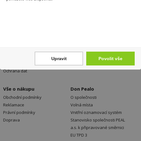
Registrovat
Váš nákup
Prodejny
Registrace
Kamenné prodejny a výdejní
Přihlášení
místa ZDARMA
Upravit
Povolit vše
Jak nakupovat - FAQ
Platební možnosti
Ochrana dat
Vše o nákupu
Don Pealo
Obchodní podmínky
O společnosti
Reklamace
Volná místa
Právní podmínky
Vnitřní oznamovací systém
Doprava
Stanovisko společnosti PEAL
a.s. k připravované směrnici
EU TPD 3