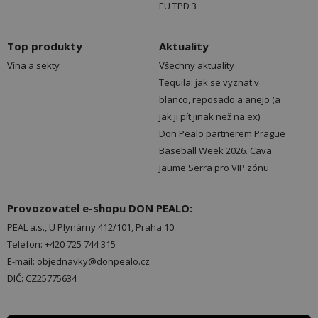
EU TPD 3
Top produkty
Aktuality
Vína a sekty
Všechny aktuality
Tequila: jak se vyznat v
blanco, reposado a añejo (a
jak ji pít jinak než na ex)
Don Pealo partnerem Prague
Baseball Week 2026. Cava
Jaume Serra pro VIP zónu
Provozovatel e-shopu DON PEALO:
PEAL a.s., U Plynárny 412/101, Praha 10
Telefon: +420 725 744 315
E-mail: objednavky@donpealo.cz
DIČ: CZ25775634