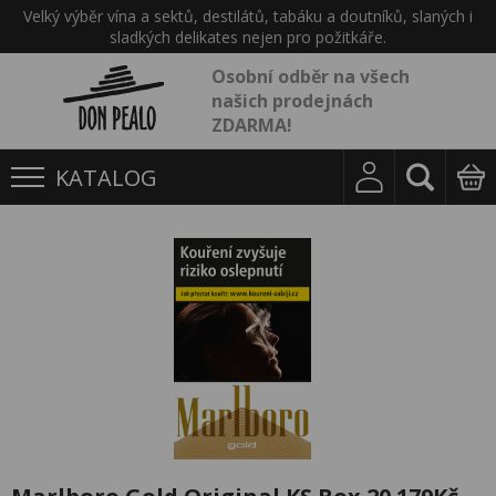
Velký výběr vína a sektů, destilátů, tabáku a doutníků, slaných i
sladkých delikates nejen pro požitkáře.
Osobní odběr na všech
našich prodejnách
ZDARMA!
KATALOG