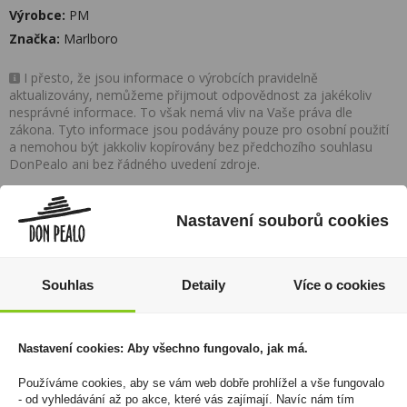
Výrobce:
PM
Značka:
Marlboro
I přesto, že jsou informace o výrobcích pravidelně
aktualizovány, nemůžeme přijmout odpovědnost za jakékoliv
nesprávné informace. To však nemá vliv na Vaše práva dle
zákona. Tyto informace jsou podávány pouze pro osobní použití
a nemohou být jakkoliv kopírovány bez předchozího souhlasu
DonPealo ani bez řádného uvedení zdroje.
Rozsáhlá síť prodejen
Nastavení souborů cookies
Zákaznická linka
Souhlas
Detaily
Více o cookies
+420 725 744 315
denně 6:00 – 15:30 hod
Nastavení cookies: Aby všechno fungovalo, jak má.
Newsletter
Používáme cookies, aby se vám web dobře prohlížel a vše fungovalo
Zde se můžete registrovat k odběru novinek a
- od vyhledávání až po akce, které vás zajímají. Navíc nám tím