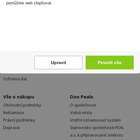
neunikne Vám žádná akční nabídka a sleva!
pomůžete web zlepšovat.
Registrovat
Váš nákup
Prodejny
Registrace
Kamenné prodejny a výdejní
Upravit
Povolit vše
Přihlášení
místa ZDARMA
Jak nakupovat - FAQ
Platební možnosti
Ochrana dat
Vše o nákupu
Don Pealo
Obchodní podmínky
O společnosti
Reklamace
Volná místa
Právní podmínky
Vnitřní oznamovací systém
Doprava
Stanovisko společnosti PEAL
a.s. k připravované směrnici