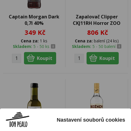
Captain Morgan Dark
Zapalovač Clipper
0,7l 40%
CKJ11RH Horror ZOO
349 Kč
806 Kč
Cena za:
1 ks
Cena za:
balení (24 ks)
Skladem:
5 - 50 ks
Skladem:
5 - 50 balení
Nastavení souborů cookies