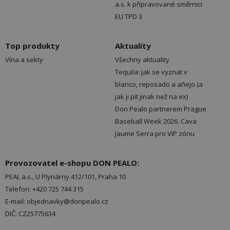
a.s. k připravované směrnici
EU TPD 3
Top produkty
Aktuality
Vína a sekty
Všechny aktuality
Tequila: jak se vyznat v
blanco, reposado a añejo (a
jak ji pít jinak než na ex)
Don Pealo partnerem Prague
Baseball Week 2026. Cava
Jaume Serra pro VIP zónu
Provozovatel e-shopu DON PEALO:
PEAL a.s., U Plynárny 412/101, Praha 10
Telefon: +420 725 744 315
E-mail: objednavky@donpealo.cz
DIČ: CZ25775634