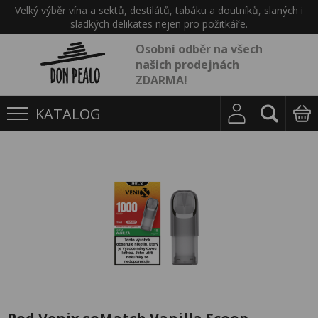
Velký výběr vína a sektů, destilátů, tabáku a doutníků, slaných i
sladkých delikates nejen pro požitkáře.
Osobní odběr na všech
našich prodejnách
ZDARMA!
KATALOG