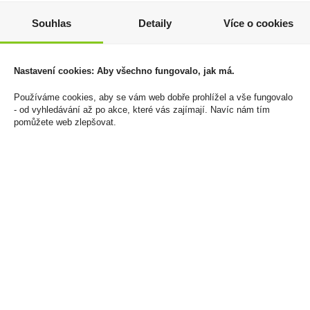
Souhlas
Detaily
Více o cookies
Sauvignon Pozdní sběr
Božkov Bílý 1l 30%
0,187l Znovín Znojmo
359 Kč
49 Kč
Cena za:
1 ks
Nastavení cookies: Aby všechno fungovalo, jak má.
Skladem:
5 - 50 ks
Cena za:
1 ks
Skladem:
100 - 500 ks
Používáme cookies, aby se vám web dobře prohlížel a vše fungovalo
- od vyhledávání až po akce, které vás zajímají. Navíc nám tím
pomůžete web zlepšovat.