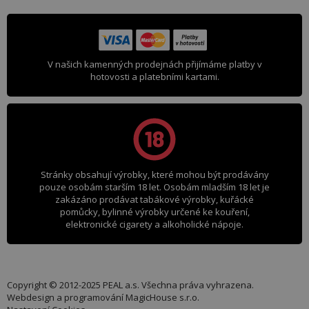
V našich kamenných prodejnách přijímáme platby v
hotovosti a platebními kartami.
Stránky obsahují výrobky, které mohou být prodávány
pouze osobám starším 18 let. Osobám mladším 18 let je
zakázáno prodávat tabákové výrobky, kuřácké
pomůcky, bylinné výrobky určené ke kouření,
elektronické cigarety a alkoholické nápoje.
Copyright © 2012-2025 PEAL a.s. Všechna práva vyhrazena.
Webdesign a programování
MagicHouse s.r.o.