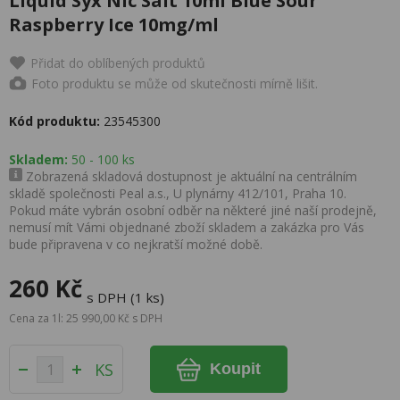
Liquid Syx Nic Salt 10ml Blue Sour
Raspberry Ice 10mg/ml
Přidat do oblíbených produktů
Foto produktu se může od skutečnosti mírně lišit.
Kód produktu:
23545300
Skladem:
50 - 100 ks
Zobrazená skladová dostupnost je aktuální na centrálním
skladě společnosti Peal a.s., U plynárny 412/101, Praha 10.
Pokud máte vybrán osobní odběr na některé jiné naší prodejně,
nemusí mít Vámi objednané zboží skladem a zakázka pro Vás
bude připravena v co nejkratší možné době.
260 Kč
s DPH (1 ks)
Cena za 1l: 25 990,00 Kč s DPH
KS
Koupit