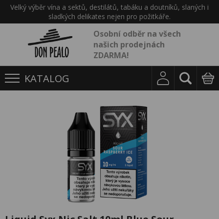
Velký výběr vína a sektů, destilátů, tabáku a doutníků, slaných i
sladkých delikates nejen pro požitkáře.
Osobní odběr na všech
našich prodejnách
ZDARMA!
KATALOG