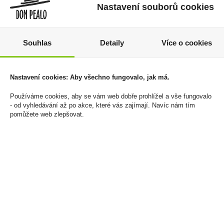
Nastavení souborů cookies
Souhlas
Detaily
Více o cookies
Vodka Amundsen 1l
Doutníky Oliva Serie V
Nastavení cookies: Aby všechno fungovalo, jak má.
Expedition 1911 40%
Melanio Robusto
Používáme cookies, aby se vám web dobře prohlížel a vše fungovalo
429 Kč
2 699 Kč
- od vyhledávání až po akce, které vás zajímají. Navíc nám tím
pomůžete web zlepšovat.
Cena za:
1 ks
Cena za:
krabičku (10 ks)
Skladem:
5 - 50 ks
Skladem:
5 - 50 krabiček