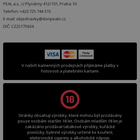
PEAL a.s., U Plynárny 412/101, Praha 10
Telefon: +420 725 744 315
E-mail: objednavky@donpealo.cz
DIČ: CZ25775634
V našich kamenných prodejnách přijímáme platby v
hotovosti a platebními kartami.
Stránky obsahují výrobky, které mohou být prodávány
pouze osobám starším 18 let. Osobám mladším 18 let je
zakázáno prodávat tabákové výrobky, kuřácké
pomůcky, bylinné výrobky určené ke kouření,
elektronické cigarety a alkoholické nápoje.