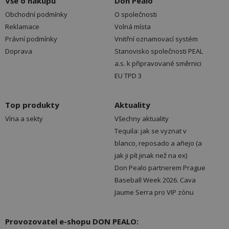
Vše o nákupu
Don Pealo
Obchodní podmínky
O společnosti
Reklamace
Volná místa
Právní podmínky
Vnitřní oznamovací systém
Doprava
Stanovisko společnosti PEAL
a.s. k připravované směrnici
EU TPD 3
Top produkty
Aktuality
Vína a sekty
Všechny aktuality
Tequila: jak se vyznat v
blanco, reposado a añejo (a
jak ji pít jinak než na ex)
Don Pealo partnerem Prague
Baseball Week 2026. Cava
Jaume Serra pro VIP zónu
Provozovatel e-shopu DON PEALO: