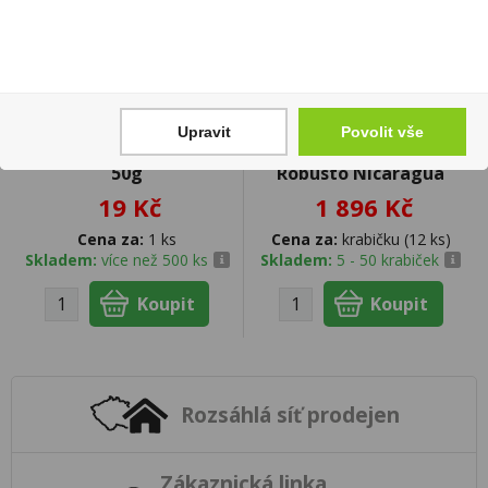
Upravit
Povolit vše
Kinder Chocolate T4
Casa Turrent Origins
50g
Robusto Nicaragua
19 Kč
1 896 Kč
Cena za:
1 ks
Cena za:
krabičku (12 ks)
Skladem:
více než 500 ks
Skladem:
5 - 50 krabiček
Rozsáhlá síť prodejen
Zákaznická linka