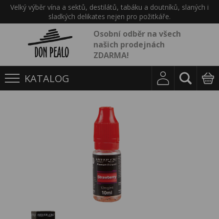
Velký výběr vína a sektů, destilátů, tabáku a doutníků, slaných i
sladkých delikates nejen pro požitkáře.
Osobní odběr na všech
našich prodejnách
ZDARMA!
KATALOG