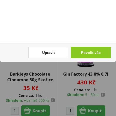
akce
Upravit
Povolit vše
Barkleys Chocolate
Gin Factory 43,8% 0,7l
Cinnamon 50g Skořice
430 Kč
35 Kč
Cena za:
1 ks
Skladem:
5 - 50 ks
Cena za:
1 ks
Skladem:
více než 500 ks