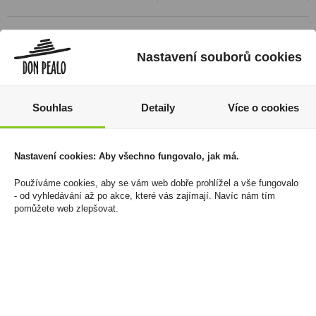
Nastavení souborů cookies
Souhlas
Detaily
Více o cookies
Nastavení cookies: Aby všechno fungovalo, jak má.
Amazon Habanero
Zapalovač PROF
Používáme cookies, aby se vám web dobře prohlížel a vše fungovalo
- od vyhledávání až po akce, které vás zajímají. Navíc nám tím
Pepper 90ml - Omáčka
Windproof Clear Color
pomůžete web zlepšovat.
z habanero papriček
587 Kč
(velmi pálivá)
Cena za:
balení (50 ks)
39 Kč
Skladem:
100 - 500 balení
Cena za:
1 ks
Skladem:
100 - 500 ks