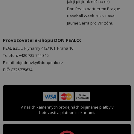
jak ji pít jinak než na ex)
Don Pealo partnerem Prague
Baseball Week 2026. Cava
Jaume Serra pro VIP zónu
Provozovatel e-shopu DON PEALO:
PEAL a.s., U Plynárny 412/101, Praha 10
Telefon: +420 725 744 315
E-mail: objednavky@donpealo.cz
DIČ: CZ25775634
V našich kamenných prodejnách přijímáme platby v
hotovosti a platebními kartami.