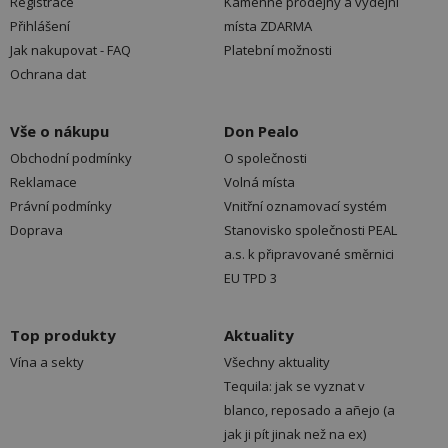
Registrace
Kamenné prodejny a výdejní
Přihlášení
místa ZDARMA
Jak nakupovat - FAQ
Platební možnosti
Ochrana dat
Vše o nákupu
Don Pealo
Obchodní podmínky
O společnosti
Reklamace
Volná místa
Právní podmínky
Vnitřní oznamovací systém
Doprava
Stanovisko společnosti PEAL
a.s. k připravované směrnici
EU TPD 3
Top produkty
Aktuality
Vína a sekty
Všechny aktuality
Tequila: jak se vyznat v
blanco, reposado a añejo (a
jak ji pít jinak než na ex)