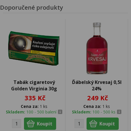
Doporučené produkty
Tabák cigaretový
Ďábelský Krvesaj 0,5l
Golden Virginia 30g
24%
335 Kč
249 Kč
Cena za:
1 ks
Cena za:
1 ks
Skladem:
100 - 500 balení
Skladem:
100 - 500 ks