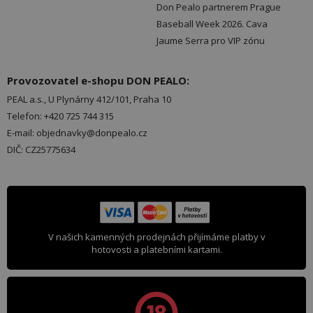
Don Pealo partnerem Prague
Baseball Week 2026. Cava
Jaume Serra pro VIP zónu
Provozovatel e-shopu DON PEALO:
PEAL a.s., U Plynárny 412/101, Praha 10
Telefon: +420 725 744 315
E-mail: objednavky@donpealo.cz
DIČ: CZ25775634
V našich kamenných prodejnách přijímáme platby v
hotovosti a platebními kartami.