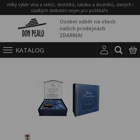
Velký výběr vína a sektů, destilátů, tabáku a doutníků, slaných i
sladkých delikates nejen pro požitkáře.
Osobní odběr na všech
našich prodejnách
ZDARMA!
KATALOG