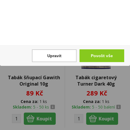
Upravit
Povolit vše
Tabák šňupací Gawith
Tabák cigaretový
Original 10g
Turner Dark 40g
89 Kč
289 Kč
Cena za:
1 ks
Cena za:
1 ks
Skladem:
5 - 50 ks
Skladem:
5 - 50 balení