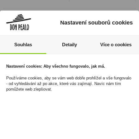
Nastavení souborů cookies
Souhlas
Detaily
Více o cookies
Nastavení cookies: Aby všechno fungovalo, jak má.
Používáme cookies, aby se vám web dobře prohlížel a vše fungovalo
Velo Mini Original
Zařízení Glo Hyper PRO
- od vyhledávání až po akce, které vás zajímají. Navíc nám tím
Crispy Peppermint
Purple Sapphire
pomůžete web zlepšovat.
8mg/sáček
790 Kč
139 Kč
Cena za:
1 ks
Skladem:
5 - 50 ks
Cena za:
1 ks
Skladem:
100 - 500 ks