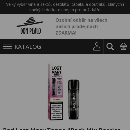
Velký výběr vína a sektů, destilátů, tabáku a doutníků, slaných i
sladkých delikates nejen pro požitkáře.
Osobní odběr na všech
našich prodejnách
ZDARMA!
KATALOG