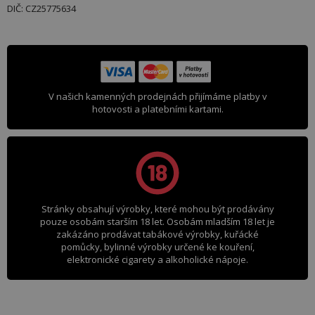
DIČ: CZ25775634
V našich kamenných prodejnách přijímáme platby v
hotovosti a platebními kartami.
Stránky obsahují výrobky, které mohou být prodávány
pouze osobám starším 18 let. Osobám mladším 18 let je
zakázáno prodávat tabákové výrobky, kuřácké
pomůcky, bylinné výrobky určené ke kouření,
elektronické cigarety a alkoholické nápoje.