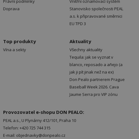
Právní podmínky
Vnitřní oznamovací systém
Doprava
Stanovisko společnosti PEAL
a.s. k připravované směrnici
EU TPD 3
Top produkty
Aktuality
Vína a sekty
Všechny aktuality
Tequila: jak se vyznat v
blanco, reposado a añejo (a
jak ji pít jinak než na ex)
Don Pealo partnerem Prague
Baseball Week 2026. Cava
Jaume Serra pro VIP zónu
Provozovatel e-shopu DON PEALO:
PEAL a.s., U Plynárny 412/101, Praha 10
Telefon: +420 725 744 315
E-mail: objednavky@donpealo.cz