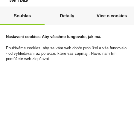
Souhlas
Detaily
Více o cookies
Haribo Primavera
Merlot IGP 0,75l Baron
Erdbeeren 100g
de Baussac
19 Kč
89 Kč
Nastavení cookies: Aby všechno fungovalo, jak má.
Cena za:
1 ks
Cena za:
1 ks
Používáme cookies, aby se vám web dobře prohlížel a vše fungovalo
Skladem:
více než 500 ks
Skladem:
100 - 500 ks
- od vyhledávání až po akce, které vás zajímají. Navíc nám tím
pomůžete web zlepšovat.