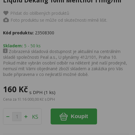
Liquid Dekang 10ml Menthol 11mg/ml
Přidat do oblíbených produktů
Foto produktu se může od skutečnosti mírně lišit.
Kód produktu:
23508300
Skladem:
5 - 50 ks
Zobrazená skladová dostupnost je aktuální na centrálním
skladě společnosti Peal a.s., U plynárny 412/101, Praha 10.
Pokud máte vybrán osobní odběr na některé jiné naší prodejně,
nemusí mít Vámi objednané zboží skladem a zakázka pro Vás
bude připravena v co nejkratší možné době.
160 Kč
s DPH (1 ks)
Cena za 1l: 16 000,00 Kč s DPH
KS
Koupit