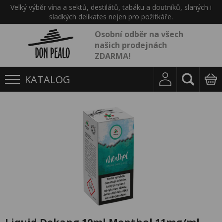
Velký výběr vína a sektů, destilátů, tabáku a doutníků, slaných i
sladkých delikates nejen pro požitkáře.
Osobní odběr na všech
našich prodejnách
ZDARMA!
KATALOG