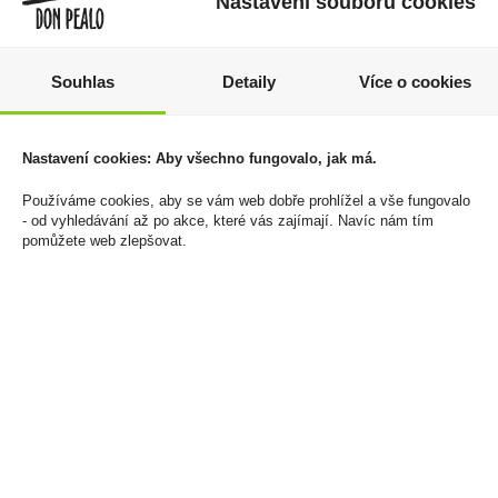
Nastavení souborů cookies
Souhlas
Detaily
Více o cookies
Arašídy Solené 100g
Jägermeister 0,1l 35%
Bohemia
79 Kč
Nastavení cookies: Aby všechno fungovalo, jak má.
20 Kč
Cena za:
1 ks
Používáme cookies, aby se vám web dobře prohlížel a vše fungovalo
Skladem:
100 - 500 ks
Cena za:
1 ks
- od vyhledávání až po akce, které vás zajímají. Navíc nám tím
Skladem:
100 - 500 ks
pomůžete web zlepšovat.
výprodej