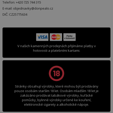
Telefon: +420 725 744 315
E-mail: objednavky@donpealo.cz
DIČ: CZ25775634
V našich kamenných prodejnách přijímáme platby v
hotovosti a platebními kartami.
Stránky obsahují výrobky, které mohou být prodávány
pouze osobám starším 18 let. Osobám mladším 18 let je
zakázáno prodávat tabákové výrobky, kuřácké
pomůcky, bylinné výrobky určené ke kouření,
elektronické cigarety a alkoholické nápoje.