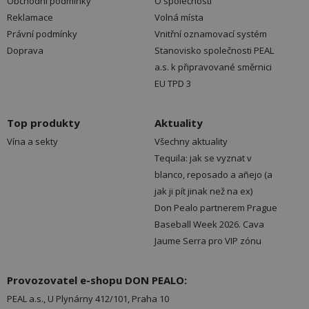
Obchodní podmínky
O společnosti
Reklamace
Volná místa
Právní podmínky
Vnitřní oznamovací systém
Doprava
Stanovisko společnosti PEAL
a.s. k připravované směrnici
EU TPD 3
Top produkty
Aktuality
Vína a sekty
Všechny aktuality
Tequila: jak se vyznat v
blanco, reposado a añejo (a
jak ji pít jinak než na ex)
Don Pealo partnerem Prague
Baseball Week 2026. Cava
Jaume Serra pro VIP zónu
Provozovatel e-shopu DON PEALO:
PEAL a.s., U Plynárny 412/101, Praha 10