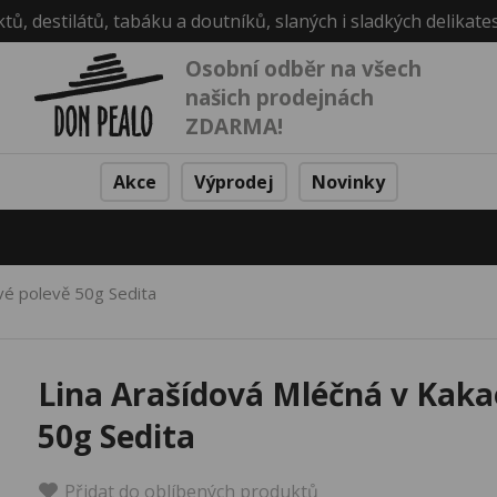
ktů, destilátů, tabáku a doutníků, slaných i sladkých delikate
Osobní odběr na všech
našich prodejnách
ZDARMA!
Akce
Výprodej
Novinky
vé polevě 50g Sedita
Lina Arašídová Mléčná v Kaka
50g Sedita
Přidat do oblíbených produktů