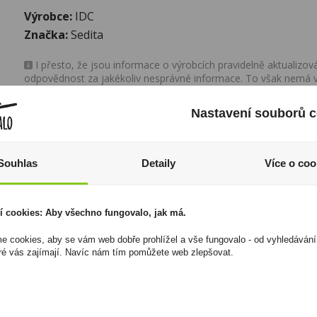
Výrobce:
IDC
Značka:
Sedita
I přesto, že jsou informace o výrobcích pravidelně aktualiz
odpovědnost za jakékoliv nesprávné informace. To však nemá vl
zákona. Tyto informace jsou podávány pouze pro osobní použit
kopírovány bez předchozího souhlasu DonPealo ani bez řádnéh
Nastavení souborů c
Souhlas
Detaily
Více o coo
í cookies: Aby všechno fungovalo, jak má.
 cookies, aby se vám web dobře prohlížel a vše fungovalo - od vyhledávání
ré vás zajímají. Navíc nám tím pomůžete web zlepšovat.