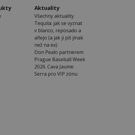
ukty
Aktuality
y
Všechny aktuality
Tequila: jak se vyznat
v blanco, reposado a
añejo (a jak ji pít jinak
než na ex)
Don Pealo partnerem
Prague Baseball Week
2026. Cava Jaume
Serra pro VIP zónu