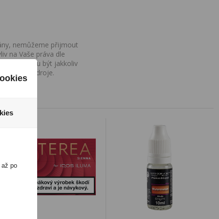
ovány, nemůžeme přijmout
iv na Vaše práva dle
í a nemohou být jakkoliv
o uvedení zdroje.
ookies
kies
 až po