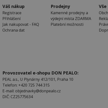
Váš nákup
Prodejny
Vše
Registrace
Kamenné prodejny a
Obch
Přihlášení
výdejní místa ZDARMA
Rekl
Jak nakupovat - FAQ
Platební možnosti
Práv
Ochrana dat
Dopr
Provozovatel e-shopu DON PEALO:
PEAL a.s., U Plynárny 412/101, Praha 10
Telefon: +420 725 744 315
E-mail: objednavky@donpealo.cz
DIČ: CZ25775634