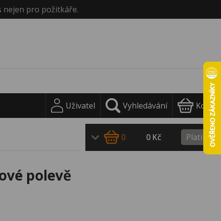
s nejen pro požitkáře.
Uživatel
Vyhledávání
Košík
0
0 Kč
Platit
ové polevě