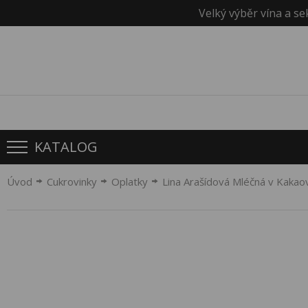
Velký výběr vína a se
KATALOG
Úvod
Cukrovinky
Oplatky
Lina Arašídová Mléčná v Kakao