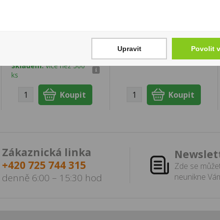
Capitan Bucanero
Vodka Pražská 1l
Elixir Dominicano 7YO
37,5%
0,7l 34%
339 Kč
399 Kč
Cena za:
1 ks
Upravit
Povolit 
Skladem:
50 - 100 ks
Cena za:
1 ks
Skladem:
více než 500
ks
Zákaznická linka
Newslet
+420 725 744 315
Zde se můžet
denně 6:00 – 15:30 hod
neunikne Vám