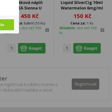
Tabáková náplň
Liquid SilverCig 10ml
TEREA Sienna U
Watermelon 6mg/ml
1 450 Kč
150 Kč
Cena za:
balení (10 ks)
Cena za:
1 ks
vše
Skladem:
více než 500
Skladem:
více než 500
balení
ks
ter
Registrovat
e registrovat k odběru novinek a
 žádná akční nabídka a sleva!