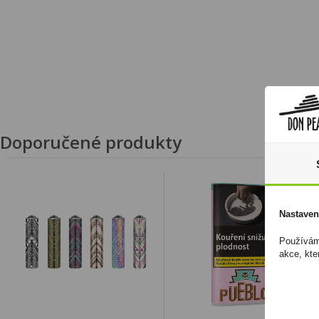
Doporučené produkty
Nastaven
Používáme
akce, kte