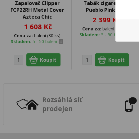
Zapalovač Clipper
Tabák cigaretový
FCP22RH Metal Cover
Pueblo Pink 30g
Azteca Chic
2 399 Kč
1 608 Kč
Cena za:
balení (10 ks)
Skladem:
5 - 50 balení
Cena za:
balení (30 ks)
Skladem:
5 - 50 balení
Rozsáhlá síť
prodejen