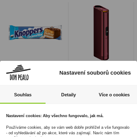
Knoppers CoconutBar
Zařízení Glo Hilo Plus
Nastavení souborů cookies
Single 40g Storck
Ruby Burgundy
15 Kč
1 690 Kč
Cena za:
1 ks
Cena za:
1 ks
Souhlas
Detaily
Více o cookies
Skladem:
50 - 100 ks
Skladem:
100 - 500 ks
Nastavení cookies: Aby všechno fungovalo, jak má.
Používáme cookies, aby se vám web dobře prohlížel a vše fungovalo
- od vyhledávání až po akce, které vás zajímají. Navíc nám tím