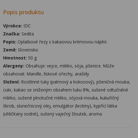
Popis produktu
Výrobce:
IDC
Značka:
Sedita
Popis:
Oplatkové řezy s kakaovou krémovou náplní.
Země:
Slovensko
Hmotnost:
50 g
Alergeny:
Obsahuje: vejce, mléko, sója, pšenice. Může
obsahovat: Mandle, lískové ořechy, arašídy
Složení:
Rostlinné tuky (palmový a kokosový), pšeničná mouka,
cukr, kakao se sníženým obsahem tuku 8%, sušené odtučněné
mléko, sušené plnotučné mléko, sójová mouka, kukuřičný
škrob, slunečnicový olej, emulgátor (lecitiny), kypřící látka
(uhličitany sodné), sušený vaječný žloutek, aroma