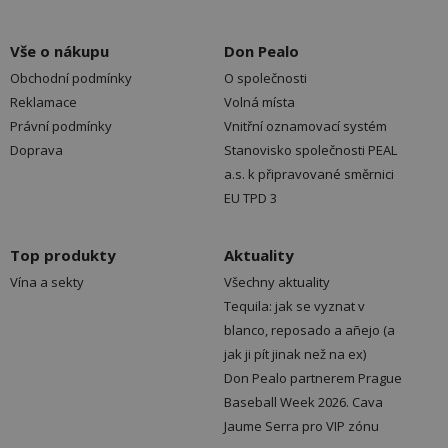
Vše o nákupu
Don Pealo
Obchodní podmínky
O společnosti
Reklamace
Volná místa
Právní podmínky
Vnitřní oznamovací systém
Doprava
Stanovisko společnosti PEAL
a.s. k připravované směrnici
EU TPD 3
Top produkty
Aktuality
Vína a sekty
Všechny aktuality
Tequila: jak se vyznat v
blanco, reposado a añejo (a
jak ji pít jinak než na ex)
Don Pealo partnerem Prague
Baseball Week 2026. Cava
Jaume Serra pro VIP zónu