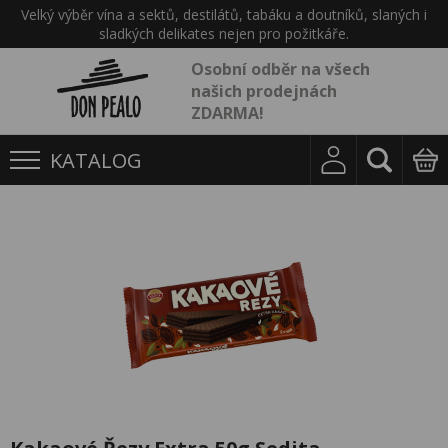
Velký výběr vína a sektů, destilátů, tabáku a doutníků, slaných i
sladkých delikates nejen pro požitkáře.
Osobní odběr na všech
našich prodejnách
ZDARMA!
KATALOG