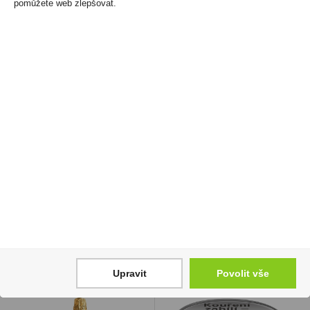
pomůžete web zlepšovat.
Frankovka NEW 0,75l
Želé v čokoládě Mango
Čejkovice
40g Figaro
89 Kč
18 Kč
Cena za:
1 ks
Cena za:
1 ks
Skladem:
5 - 50 ks
Skladem:
50 - 100 ks
Upravit
Povolit vše