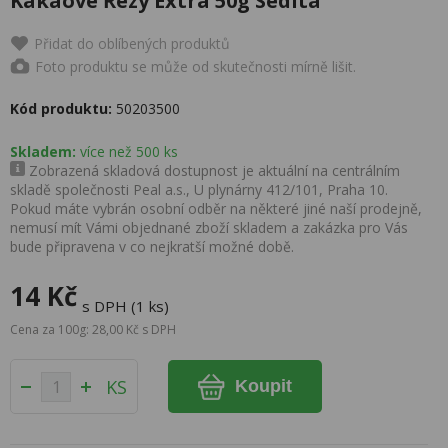
Kakaové Řezy Extra 50g Sedita
Přidat do oblíbených produktů
Foto produktu se může od skutečnosti mírně lišit.
Kód produktu:
50203500
Skladem:
více než 500 ks
Zobrazená skladová dostupnost je aktuální na centrálním
skladě společnosti Peal a.s., U plynárny 412/101, Praha 10.
Pokud máte vybrán osobní odběr na některé jiné naší prodejně,
nemusí mít Vámi objednané zboží skladem a zakázka pro Vás
bude připravena v co nejkratší možné době.
14 Kč
s DPH (1 ks)
Cena za 100g: 28,00 Kč s DPH
KS
Koupit