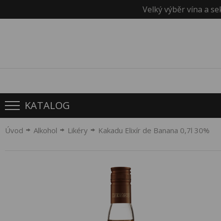
Velký výběr vína a se
KATALOG
Úvod
Alkohol
Likéry
Kakadu Elixír de Banana 0,7l 30%