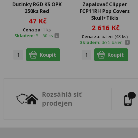
Dutinky RGD KS OPK
Zapalovač Clipper
250ks Red
FCP11RH Pop Covers
Skull+Tikis
47 Kč
2 616 Kč
Cena za:
1 ks
Skladem:
5 - 50 ks
Cena za:
balení (48 ks)
Skladem:
do 5 balení
Rozsáhlá síť
prodejen