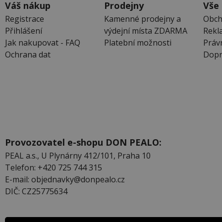
Váš nákup
Prodejny
Vše
Registrace
Kamenné prodejny a
Obch
Přihlášení
výdejní místa ZDARMA
Rekl
Jak nakupovat - FAQ
Platební možnosti
Práv
Ochrana dat
Dopr
Provozovatel e-shopu DON PEALO:
PEAL a.s., U Plynárny 412/101, Praha 10
Telefon: +420 725 744 315
E-mail: objednavky@donpealo.cz
DIČ: CZ25775634