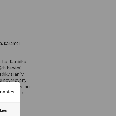
a, karamel
chuť Karibiku.
álých banánů
díky zrání v
ce považovány
nému banánovému
ookies
již známých
kávě.
kies