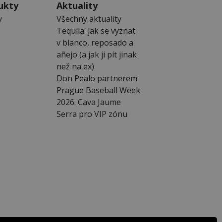
ukty
Aktuality
y
Všechny aktuality
Tequila: jak se vyznat
v blanco, reposado a
añejo (a jak ji pít jinak
než na ex)
Don Pealo partnerem
Prague Baseball Week
2026. Cava Jaume
Serra pro VIP zónu