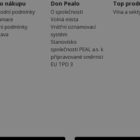
 o nákupu
Don Pealo
Top prod
odní podmínky
O společnosti
Vína a sekt
amace
Volná místa
ní podmínky
Vnitřní oznamovací
ava
systém
Stanovisko
společnosti PEAL a.s. k
připravované směrnici
EU TPD 3