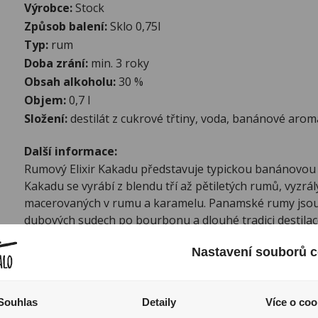
Výrobce:
Stock
Způsob balení:
Sklo 0,75l
Typ:
rum
Doba zrání:
min. 3 roky
Obsah alkoholu:
30 %
Objem:
0,7 l
Složení:
destilát z cukrové třtiny, voda, banánové arom
Další informace:
Rumový Elixir Kakadu představuje typickou banánovou 
Kakadu se vyrábí z blendu tří až pětiletých rumů, vyzr
macerovaných v rumu a karamelu. Panamské rumy jsou 
dubových sudech po bourbonu a dlouhé tradici destila
odborníky za jedny z nejlepších. Kakadu se díky jem
Nastavení souborů c
aroma a dřevitým rumovým podtónům hodí k vylepšení 
rumových drinků. Skvělý je i samotný, na ledu nebo ke 
Vůně: výrazné banánové tóny
Souhlas
Detaily
Více o coo
Chuť: jemná chuť vyzrálých banánů, sladký závěr