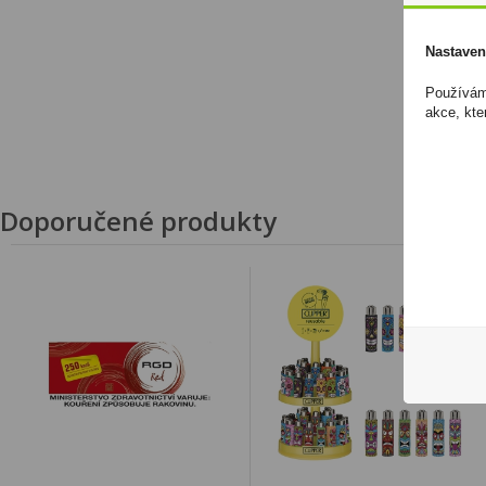
Nastaven
Používáme
akce, kte
Doporučené produkty