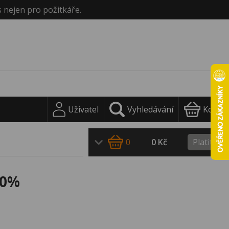
s nejen pro požitkáře.
Uživatel
Vyhledávání
Košík
0
0 Kč
Platit
30%