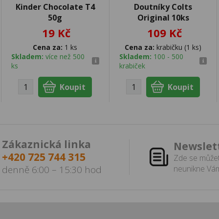
Kinder Chocolate T4
Doutníky Colts
50g
Original 10ks
19 Kč
109 Kč
Cena za:
1 ks
Cena za:
krabičku (1 ks)
Skladem:
více než 500
Skladem:
100 - 500
ks
krabiček
Zákaznická linka
Newslet
+420 725 744 315
Zde se můžet
denně 6:00 – 15:30 hod
neunikne Vám