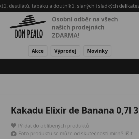
ktů, destilátů, tabáku a doutníků, slaných i sladkých delikate
Osobní odběr na všech
našich prodejnách
ZDARMA!
Akce
Výprodej
Novinky
Kakadu Elixír de Banana 0,7l 
Přidat do oblíbených produktů
Foto produktu se může od skutečnosti mírně lišit.