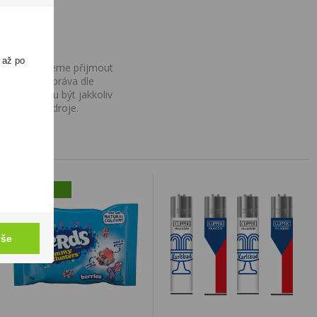
 až po
ovány, nemůžeme přijmout
iv na Vaše práva dle
í a nemohou být jakkoliv
o uvedení zdroje.
novinka
vše