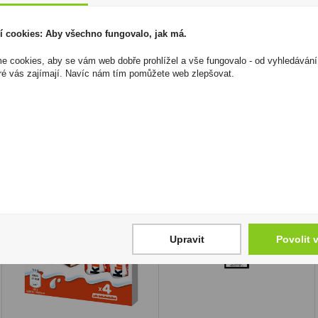
Barva: zlatavá
Stáří: minimálně 3 roky (žádná Solera)
í cookies: Aby všechno fungovalo, jak má.
Sudy: bílý americký dub po burbonu
 cookies, aby se vám web dobře prohlížel a vše fungovalo - od vyhledávání
I přesto, že jsou informace o výrobcích pravidelně aktualiz
ré vás zajímají. Navíc nám tím pomůžete web zlepšovat.
odpovědnost za jakékoliv nesprávné informace. To však nemá vl
zákona. Tyto informace jsou podávány pouze pro osobní použit
kopírovány bez předchozího souhlasu DonPealo ani bez řádnéh
Upravit
Povolit 