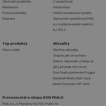
Obchodní podmínky
O společnosti
Reklamace
Volná místa
Právní podmínky
Vnitřní oznamovací systém
Doprava
Stanovisko společnosti PEAL
a.s. k připravované směrnici
EU TPD 3
Top produkty
Aktuality
Vína a sekty
Všechny aktuality
Tequila: jak se vyznat v
blanco, reposado a añejo (a
jak ji pít jinak než na ex)
Don Pealo partnerem Prague
Baseball Week 2026. Cava
Jaume Serra pro VIP zónu
Provozovatel e-shopu DON PEALO:
PEAL a.s., U Plynárny 412/101, Praha 10