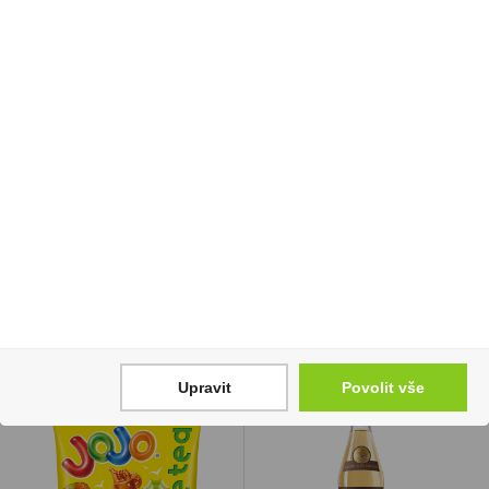
Liquid Oxva Ox Passion
Tabák cigaretový
Salt 10ml Blue Sour
Turner Original 40g
Razz 20mg/ml
289 Kč
246 Kč
Cena za:
1 ks
Skladem:
5 - 50 balení
Cena za:
1 ks
Skladem:
do 5 ks
Upravit
Povolit vše