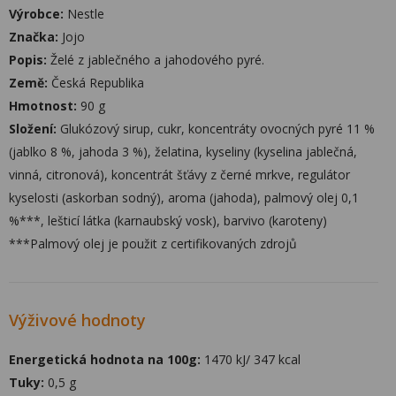
Výrobce:
Nestle
Značka:
Jojo
Popis:
Želé z jablečného a jahodového pyré.
Země:
Česká Republika
Hmotnost:
90 g
Složení:
Glukózový sirup, cukr, koncentráty ovocných pyré 11 %
(jablko 8 %, jahoda 3 %), želatina, kyseliny (kyselina jablečná,
vinná, citronová), koncentrát šťávy z černé mrkve, regulátor
kyselosti (askorban sodný), aroma (jahoda), palmový olej 0,1
%***, lešticí látka (karnaubský vosk), barvivo (karoteny)
***Palmový olej je použit z certifikovaných zdrojů
Výživové hodnoty
Energetická hodnota na 100g:
1470 kJ/ 347 kcal
Tuky:
0,5 g