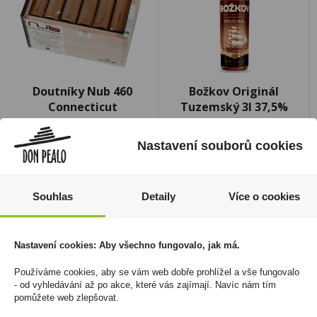
Doutníky Nub 460
Božkov Originál
Connecticut
Tuzemský 3l 37,5%
170 Kč
1 349 Kč
Nastavení souborů cookies
Cena za:
1 ks
Cena za:
1 ks
Skladem:
5 - 50 krabiček
Skladem:
5 - 50 ks
Souhlas
Detaily
Více o cookies
Nastavení cookies: Aby všechno fungovalo, jak má.
Používáme cookies, aby se vám web dobře prohlížel a vše fungovalo
- od vyhledávání až po akce, které vás zajímají. Navíc nám tím
pomůžete web zlepšovat.