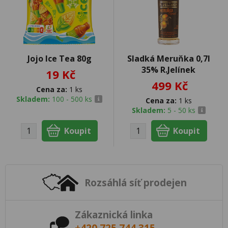
Jojo Ice Tea 80g
Sladká Meruňka 0,7l
35% R.Jelínek
19 Kč
499 Kč
Cena za:
1 ks
Skladem:
100 - 500 ks
Cena za:
1 ks
Skladem:
5 - 50 ks
Rozsáhlá síť prodejen
Zákaznická linka