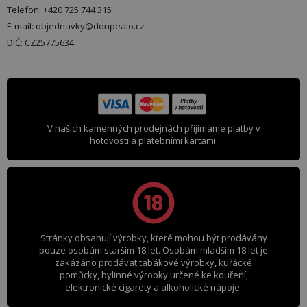
Telefon: +420 725 744 315
E-mail: objednavky@donpealo.cz
DIČ: CZ25775634
V našich kamenných prodejnách přijímáme platby v
hotovosti a platebními kartami.
Stránky obsahují výrobky, které mohou být prodávány
pouze osobám starším 18 let. Osobám mladším 18 let je
zakázáno prodávat tabákové výrobky, kuřácké
pomůcky, bylinné výrobky určené ke kouření,
elektronické cigarety a alkoholické nápoje.