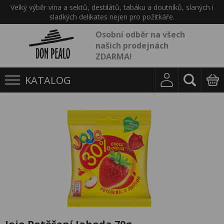
Velký výběr vína a sektů, destilátů, tabáku a doutníků, slaných i
sladkých delikates nejen pro požitkáře.
Osobní odběr na všech
našich prodejnách
ZDARMA!
KATALOG