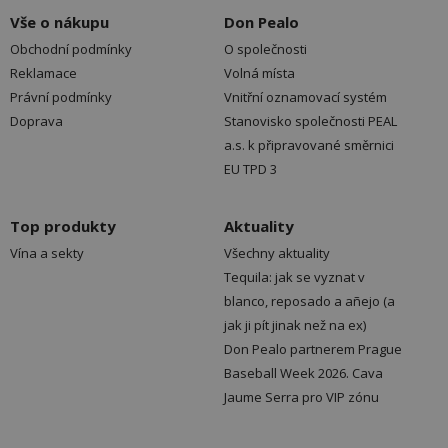
Vše o nákupu
Don Pealo
Obchodní podmínky
O společnosti
Reklamace
Volná místa
Právní podmínky
Vnitřní oznamovací systém
Doprava
Stanovisko společnosti PEAL
a.s. k připravované směrnici
EU TPD 3
Top produkty
Aktuality
Vína a sekty
Všechny aktuality
Tequila: jak se vyznat v
blanco, reposado a añejo (a
jak ji pít jinak než na ex)
Don Pealo partnerem Prague
Baseball Week 2026. Cava
Jaume Serra pro VIP zónu