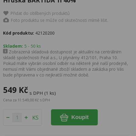
Hruška BARTIDA 1l 40%
Přidat do oblíbených produktů
Foto produktu se může od skutečnosti mírně lišit.
Kód produktu:
42120200
Skladem:
5 - 50 ks
Zobrazená skladová dostupnost je aktuální na centrálním
skladě společnosti Peal a.s., U plynárny 412/101, Praha 10.
Pokud máte vybrán osobní odběr na některé jiné naší prodejně,
nemusí mít Vámi objednané zboží skladem a zakázka pro Vás
bude připravena v co nejkratší možné době.
549 Kč
s DPH (1 ks)
Cena za 1l: 549,00 Kč s DPH
KS
Koupit