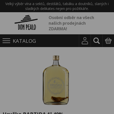
Velký výběr vína a sektů, destilátů, tabáku a doutníků, slaných i
sladkých delikates nejen pro požitkáře.
Osobní odběr na všech
našich prodejnách
ZDARMA!
KATALOG