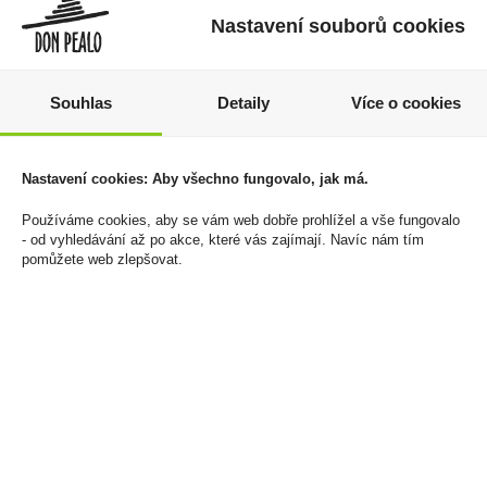
Nastavení souborů cookies
Souhlas
Detaily
Více o cookies
Tic Tac TWO Fresh &
Haribo Quaxi 100g Žáby
Nastavení cookies: Aby všechno fungovalo, jak má.
Mild 38,5g
19 Kč
50 Kč
Používáme cookies, aby se vám web dobře prohlížel a vše fungovalo
Cena za:
1 ks
- od vyhledávání až po akce, které vás zajímají. Navíc nám tím
Skladem:
více než 500 ks
Cena za:
1 ks
pomůžete web zlepšovat.
Skladem:
100 - 500 ks
sleva -13%