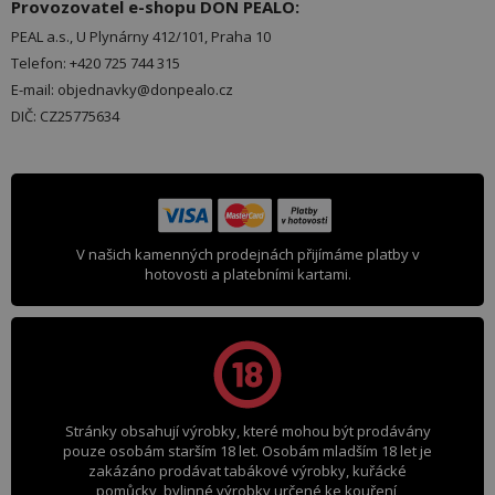
Provozovatel e-shopu DON PEALO:
PEAL a.s., U Plynárny 412/101, Praha 10
Telefon: +420 725 744 315
E-mail: objednavky@donpealo.cz
DIČ: CZ25775634
V našich kamenných prodejnách přijímáme platby v
hotovosti a platebními kartami.
Stránky obsahují výrobky, které mohou být prodávány
pouze osobám starším 18 let. Osobám mladším 18 let je
zakázáno prodávat tabákové výrobky, kuřácké
pomůcky, bylinné výrobky určené ke kouření,