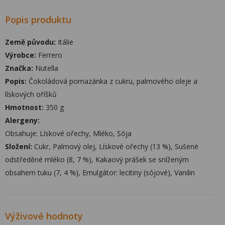
Popis produktu
Země původu:
Itálie
Výrobce:
Ferrero
Značka:
Nutella
Popis:
Čokoládová pomazánka z cukru, palmového oleje a
lískových oříšků
Hmotnost:
350 g
Alergeny:
Obsahuje: Lískové ořechy, Mléko, Sója
Složení:
Cukr, Palmový olej, Lískové ořechy (13 %), Sušené
odstředěné mléko (8, 7 %), Kakaový prášek se sníženým
obsahem tuku (7, 4 %), Emulgátor: lecitiny (sójové), Vanilin
Výživové hodnoty