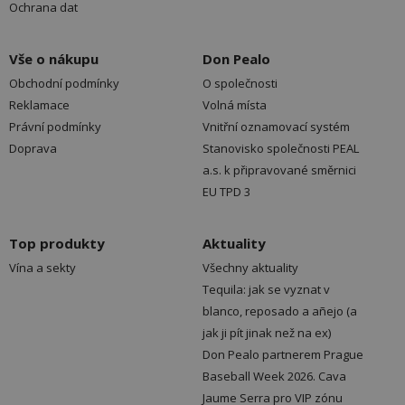
Ochrana dat
Vše o nákupu
Don Pealo
Obchodní podmínky
O společnosti
Reklamace
Volná místa
Právní podmínky
Vnitřní oznamovací systém
Doprava
Stanovisko společnosti PEAL
a.s. k připravované směrnici
EU TPD 3
Top produkty
Aktuality
Vína a sekty
Všechny aktuality
Tequila: jak se vyznat v
blanco, reposado a añejo (a
jak ji pít jinak než na ex)
Don Pealo partnerem Prague
Baseball Week 2026. Cava
Jaume Serra pro VIP zónu