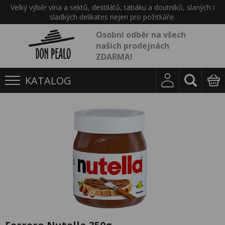
Velký výběr vína a sektů, destilátů, tabáku a doutníků, slaných i
sladkých delikates nejen pro požitkáře.
Osobní odběr na všech
našich prodejnách
ZDARMA!
KATALOG