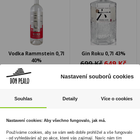
Vodka Rammstein 0,7l
Gin Roku 0,7l 43%
40%
699 Kč
649 Kč
689 Kč
Cena za:
1 ks
Nastavení souborů cookies
Skladem:
5 - 50 ks
Cena za:
1 ks
Skladem:
5 - 50 ks
Souhlas
Detaily
Více o cookies
Nastavení cookies: Aby všechno fungovalo, jak má.
Používáme cookies, aby se vám web dobře prohlížel a vše fungovalo
- od vyhledávání až po akce, které vás zajímají. Navíc nám tím