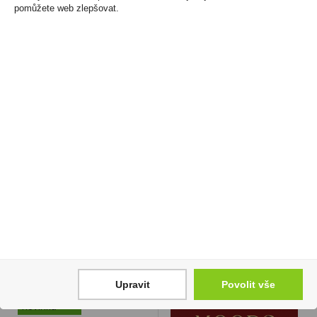
pomůžete web zlepšovat.
Elektronická cigareta
Zelená BARTIDA 1l 20%
jednorázová Vuse Go
349 Kč
1000 Pen Mild Tobacco
Cena za:
1 ks
18mg/ml
Skladem:
50 - 100 ks
219 Kč
Cena za:
1 ks
Skladem:
100 - 500 ks
Upravit
Povolit vše
novinka