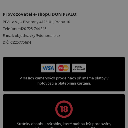
Provozovatel e-shopu DON PEALO:
PEAL a.s., U Plynárny 412/101, Praha 10
Telefon: +420 725 744 315
E-mail: objednavky@donpealo.cz
DIČ: CZ25775634
V našich kamenných prodejnách přijímáme platby v
hotovosti a platebními kartami.
Stránky obsahují výrobky, které mohou být prodávány