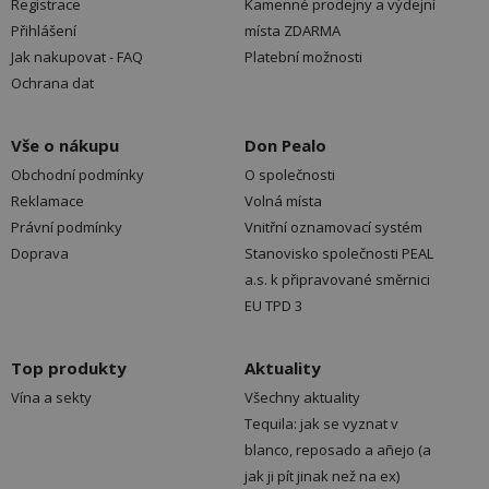
Registrace
Kamenné prodejny a výdejní
Přihlášení
místa ZDARMA
Jak nakupovat - FAQ
Platební možnosti
Ochrana dat
Vše o nákupu
Don Pealo
Obchodní podmínky
O společnosti
Reklamace
Volná místa
Právní podmínky
Vnitřní oznamovací systém
Doprava
Stanovisko společnosti PEAL
a.s. k připravované směrnici
EU TPD 3
Top produkty
Aktuality
Vína a sekty
Všechny aktuality
Tequila: jak se vyznat v
blanco, reposado a añejo (a
jak ji pít jinak než na ex)