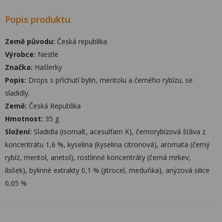
Popis produktu
Země původu:
Česká republika
Výrobce:
Nestle
Značka:
Hašlerky
Popis:
Drops s příchutí bylin, mentolu a černého rybízu, se
sladidly.
Země:
Česká Republika
Hmotnost:
35 g
Složení:
Sladidla (isomalt, acesulfam K), černorybízová šťáva z
koncentrátu 1,6 %, kyselina (kyselina citronová), aromata (černý
rybíz, mentol, anetol), rostlinné koncentráty (černá mrkev,
ibišek), bylinné extrakty 0,1 % (jitrocel, meduňka), anýzová silice
0,05 %