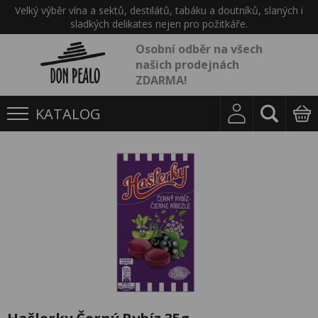
Velký výběr vína a sektů, destilátů, tabáku a doutníků, slaných i
sladkých delikates nejen pro požitkáře.
Osobní odběr na všech
našich prodejnách
ZDARMA!
KATALOG