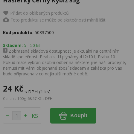
Hašlerky Černý Rybíz 35g
Přidat do oblíbených produktů
Foto produktu se může od skutečnosti mírně lišit.
Kód produktu:
50337500
Skladem:
5 - 50 ks
Zobrazená skladová dostupnost je aktuální na centrálním
skladě společnosti Peal a.s., U plynárny 412/101, Praha 10.
Pokud máte vybrán osobní odběr na některé jiné naší prodejně,
nemusí mít Vámi objednané zboží skladem a zakázka pro Vás
bude připravena v co nejkratší možné době.
24 Kč
s DPH (1 ks)
Cena za 100g: 68,57 Kč s DPH
KS
Koupit