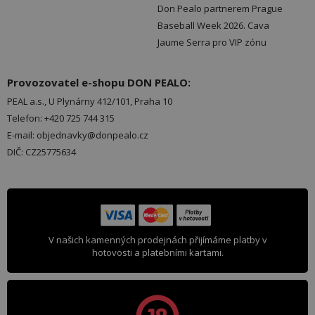
Don Pealo partnerem Prague
Baseball Week 2026. Cava
Jaume Serra pro VIP zónu
Provozovatel e-shopu DON PEALO:
PEAL a.s., U Plynárny 412/101, Praha 10
Telefon: +420 725 744 315
E-mail: objednavky@donpealo.cz
DIČ: CZ25775634
V našich kamenných prodejnách přijímáme platby v
hotovosti a platebními kartami.