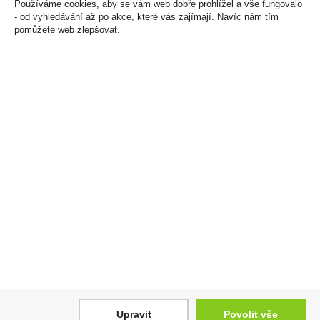
Používáme cookies, aby se vám web dobře prohlížel a vše fungovalo
- od vyhledávání až po akce, které vás zajímají. Navíc nám tím
pomůžete web zlepšovat.
Doutníky Colts Filter
Hruška Premium 38%
Beige 10ks
0,7l R.Jelínek
109 Kč
299 Kč
Cena za:
krabičku (1 ks)
Cena za:
1 ks
Skladem:
více než 500
Skladem:
100 - 500 ks
krabiček
Upravit
Povolit vše