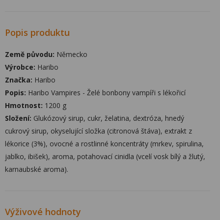
Popis produktu
Země původu:
Německo
Výrobce:
Haribo
Značka:
Haribo
Popis:
Haribo Vampires - Želé bonbony vampíři s lékořicí
Hmotnost:
1200 g
Složení:
Glukózový sirup, cukr, želatina, dextróza, hnedý
cukrový sirup, okyselující složka (citronová štáva), extrakt z
lékorice (3%), ovocné a rostlinné koncentráty (mrkev, spirulina,
jablko, ibišek), aroma, potahovací cinidla (vcelí vosk bílý a žlutý,
karnaubské aroma).
Výživové hodnoty