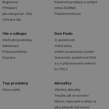
Registrace
Kamenné prodejny a výdejní
Přihlášení
místa ZDARMA
Jak nakupovat - FAQ
Platební možnosti
Ochrana dat
Vše o nákupu
Don Pealo
Obchodní podmínky
O společnosti
Reklamace
Volná místa
Právní podmínky
Vnitřní oznamovací systém
Doprava
Stanovisko společnosti PEAL
a.s. k připravované směrnici
EU TPD 3
Top produkty
Aktuality
Vína a sekty
Všechny aktuality
Tequila: jak se vyznat v
blanco, reposado a añejo (a
jak ji pít jinak než na ex)