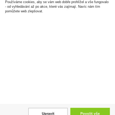
Používáme cookies, aby se vám web dobře prohlížel a vše fungovalo
- od vyhledávání až po akce, které vás zajímají. Navíc nám tím
pomůžete web zlepšovat.
Moravská Malina 0,2l
Masha kniha s bonbóny
30% R.Jelínek
z belgické mléčné
čokolády různé motivy
69 Kč
400g
Cena za:
1 ks
349 Kč
Skladem:
5 - 50 ks
Cena za:
1 ks
Skladem:
5 - 50 ks
Upravit
Povolit vše