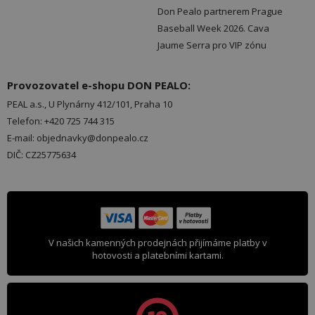
Don Pealo partnerem Prague
Baseball Week 2026. Cava
Jaume Serra pro VIP zónu
Provozovatel e-shopu DON PEALO:
PEAL a.s., U Plynárny 412/101, Praha 10
Telefon: +420 725 744 315
E-mail: objednavky@donpealo.cz
DIČ: CZ25775634
V našich kamenných prodejnách přijímáme platby v
hotovosti a platebními kartami.