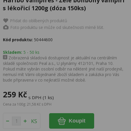
Haribo Vampires - Želé bonbony vampíři
s lékořicí 1200g (dóza 150ks)
Přidat do oblíbených produktů
Foto produktu se může od skutečnosti mírně lišit.
Kód produktu:
50444600
Skladem:
5 - 50 ks
Zobrazená skladová dostupnost je aktuální na centrálním
skladě společnosti Peal a.s., U plynárny 412/101, Praha 10.
Pokud máte vybrán osobní odběr na některé jiné naší prodejně,
nemusí mít Vámi objednané zboží skladem a zakázka pro Vás
bude připravena v co nejkratší možné době.
259 Kč
s DPH (1 ks)
Cena za 100g: 21,58 Kč s DPH
KS
Koupit