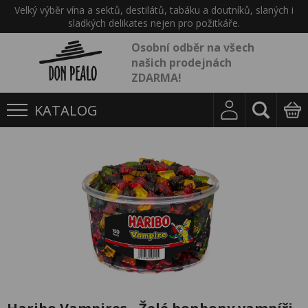
Velký výběr vína a sektů, destilátů, tabáku a doutníků, slaných i
sladkých delikates nejen pro požitkáře.
Osobní odběr na všech
našich prodejnách
ZDARMA!
KATALOG