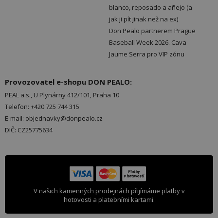
blanco, reposado a añejo (a
jak ji pít jinak než na ex)
Don Pealo partnerem Prague
Baseball Week 2026. Cava
Jaume Serra pro VIP zónu
Provozovatel e-shopu DON PEALO:
PEAL a.s., U Plynárny 412/101, Praha 10
Telefon: +420 725 744 315
E-mail: objednavky@donpealo.cz
DIČ: CZ25775634
V našich kamenných prodejnách přijímáme platby v
hotovosti a platebními kartami.