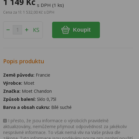
1 149 Kč
s DPH (1 ks)
Cena za 1l: 1 532,00 Kč s DPH
KS
Koupit
Popis produktu
Země původu:
Francie
Výrobce:
Moet
Značka:
Moet Chandon
Způsob balení:
Sklo 0,75l
Barva a obsah cukru:
Bílé suché
I přesto, že jsou informace o výrobcích pravidelně
aktualizovány, nemůžeme přijmout odpovědnost za jakékoliv
nesprávné informace. To však nemá vliv na Vaše práva dle
zákona. Tyto informace jsou podávány pouze pro osobní použití