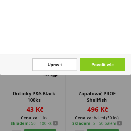
Upravit
Povolit vše
Dutinky P&S Black
Zapalovač PROF
100ks
Shellfish
43 Kč
496 Kč
Cena za:
1 ks
Cena za:
balení (50 ks)
Skladem:
50 - 100 ks
Skladem:
5 - 50 balení