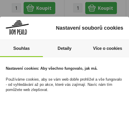
Nastavení souborů cookies
Souhlas
Detaily
Více o cookies
Nastavení cookies: Aby všechno fungovalo, jak má.
Používáme cookies, aby se vám web dobře prohlížel a vše fungovalo
- od vyhledávání až po akce, které vás zajímají. Navíc nám tím
pomůžete web zlepšovat.
Haribo Troppi Frutti -
WINSTON Superline
Želé bonbony tropické
Green 167Kč U
ovoce 175g (sáček)
1 670 Kč
33 Kč
Cena za:
balení (10 ks)
Skladem:
100 - 500 balení
Cena za:
1 ks
Skladem:
50 - 100 ks