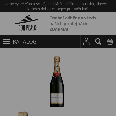
Velký výběr vína a sektů, destilátů, tabáku a doutníků, slaných i
sladkých delikates nejen pro požitkáře.
Osobní odběr na všech
našich prodejnách
ZDARMA!
KATALOG