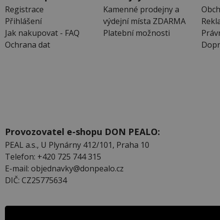
Registrace
Kamenné prodejny a
Obch
Přihlášení
výdejní místa ZDARMA
Rekl
Jak nakupovat - FAQ
Platební možnosti
Práv
Ochrana dat
Dopr
Provozovatel e-shopu DON PEALO:
PEAL a.s., U Plynárny 412/101, Praha 10
Telefon: +420 725 744 315
E-mail: objednavky@donpealo.cz
DIČ: CZ25775634