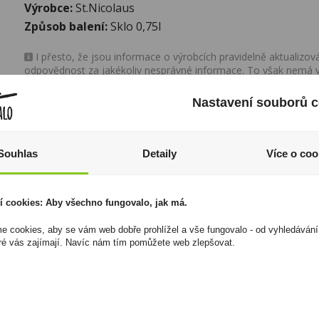
Výrobce:
St.Nicolaus
Způsob balení:
Sklo 0,75l
I přesto, že jsou informace o výrobcích pravidelně aktualiz
odpovědnost za jakékoliv nesprávné informace. To však nemá vl
zákona. Tyto informace jsou podávány pouze pro osobní použit
kopírovány bez předchozího souhlasu DonPealo ani bez řádnéh
Nastavení souborů c
Souhlas
Detaily
Více o coo
í cookies: Aby všechno fungovalo, jak má.
 cookies, aby se vám web dobře prohlížel a vše fungovalo - od vyhledávání
ré vás zajímají. Navíc nám tím pomůžete web zlepšovat.
Zapalovač Clipper
Tabáková náplň