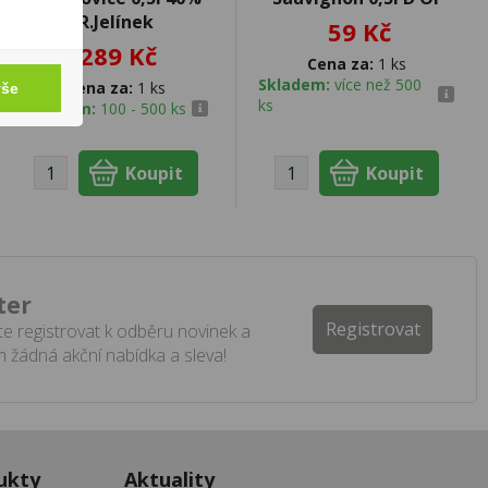
R.Jelínek
59 Kč
289 Kč
Cena za:
1 ks
Skladem:
více než 500
Cena za:
1 ks
vše
ks
Skladem:
100 - 500 ks
ter
Registrovat
e registrovat k odběru novinek a
 žádná akční nabídka a sleva!
ukty
Aktuality