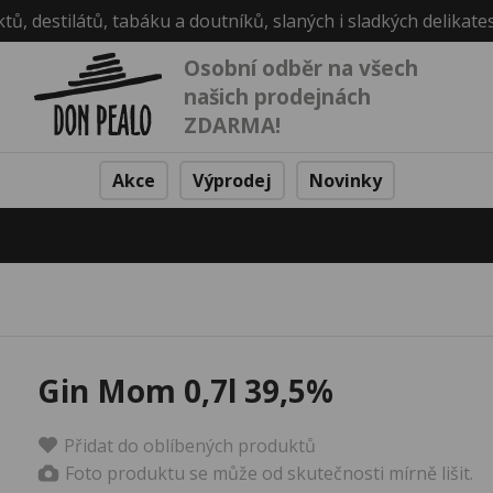
ktů, destilátů, tabáku a doutníků, slaných i sladkých delikate
Osobní odběr na všech
našich prodejnách
ZDARMA!
Akce
Výprodej
Novinky
Gin Mom 0,7l 39,5%
Přidat do oblíbených produktů
Foto produktu se může od skutečnosti mírně lišit.