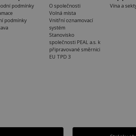
odní podmínky
O společnosti
Vína a sekt
amace
Volná místa
ní podmínky
Vnitřní oznamovací
ava
systém
Stanovisko
společnosti PEAL a.s. k
připravované směrnici
EU TPD 3