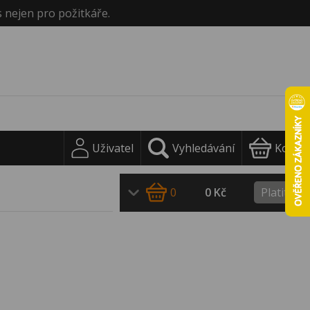
s nejen pro požitkáře.
Uživatel
Vyhledávání
Košík
0
0 Kč
Platit