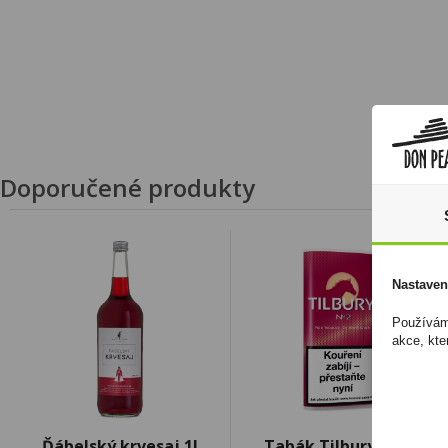
Doporučené produkty
Nastaven
Používáme
akce, kte
Ďábelský krvesaj 1l
Tabák Tilbury No.2