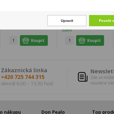
Tube+ Tie Dye 4
TEREA Silver U
632 Kč
1 450 Kč
Cena za:
balení (12 ks)
Cena za:
balení (10 ks)
Upravit
Povolit 
Skladem:
5 - 50 balení
Skladem:
100 - 500
balení
Zákaznická linka
Newslet
+420 725 744 315
Zde se můžet
denně 6:00 – 15:30 hod
neunikne Vám
 o nákupu
Don Pealo
Top prod