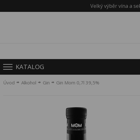
Velký výběr vína a se
KATALOG
Úvod
Alkohol
Gin
Gin Mom 0,7l 39,5%