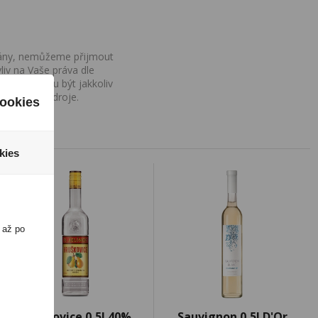
ovány, nemůžeme přijmout
iv na Vaše práva dle
í a nemohou být jakkoliv
o uvedení zdroje.
ookies
kies
 až po
Hruškovice 0,5l 40%
Sauvignon 0,5l D'Or