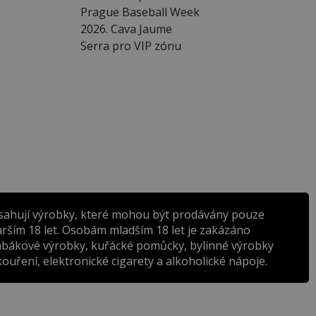
Prague Baseball Week
2026. Cava Jaume
Serra pro VIP zónu
sahují výrobky, které mohou být prodávány pouze
rším 18 let. Osobám mladším 18 let je zakázáno
abákové výrobky, kuřácké pomůcky, bylinné výrobky
ouření, elektronické cigarety a alkoholické nápoje.