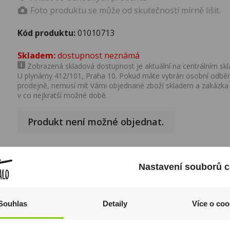
Foto produktu se může od skutečnosti mírně lišit.
Kód produktu:
01010713
Skladem:
dostupnost neznámá
Zobrazená skladová dostupnost je aktuální na centrálním skla
U plynárny 412/101, Praha 10. Pokud máte vybrán osobní odběr 
prodejně, nemusí mít Vámi objednané zboží skladem a zakázka
v co nejkratší možné době.
Produkt není možné objednat.
Nastavení souborů c
Popis produktu
Výrobce:
PM
Souhlas
Detaily
Více o coo
Značka:
LM
I přesto, že jsou informace o výrobcích pravidelně aktualiz