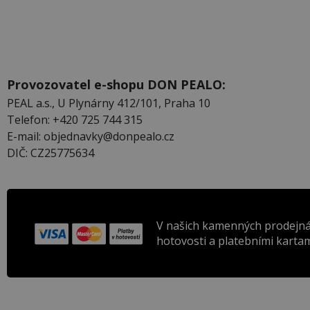
Provozovatel e-shopu DON PEALO:
PEAL a.s., U Plynárny 412/101, Praha 10
Telefon: +420 725 744 315
E-mail: objednavky@donpealo.cz
DIČ: CZ25775634
V našich kamenných prodejná
hotovosti a platebními kartam