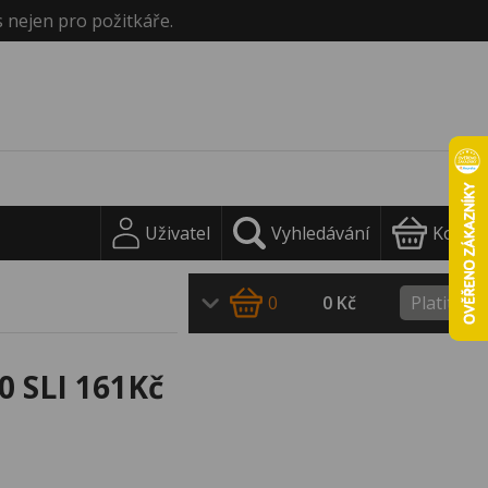
s nejen pro požitkáře.
Uživatel
Vyhledávání
Košík
0
0 Kč
Platit
0 SLI 161Kč