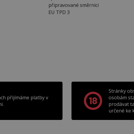
připravované směrnici
EU TPD 3
Stránky ob
ch přijímáme platby v
osobám sta
i.
prodávat t
určené ke k