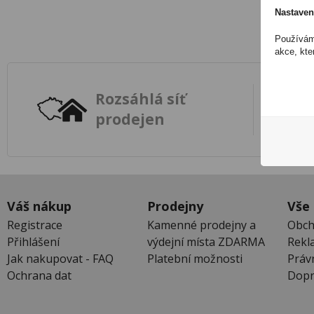
Nastaven
Používáme
akce, kte
Rozsáhlá síť
prodejen
Váš nákup
Prodejny
Vše
Registrace
Kamenné prodejny a
Obch
Přihlášení
výdejní místa ZDARMA
Rekl
Jak nakupovat - FAQ
Platební možnosti
Práv
Ochrana dat
Dopr