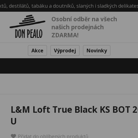
ktů, destilátů, tabáku a doutníků, slaných i sladkých delikate
Osobní odběr na všech
našich prodejnách
ZDARMA!
Akce
Výprodej
Novinky
L&M Loft True Black KS BOT 2
U
Přidat do oblíbených produktů