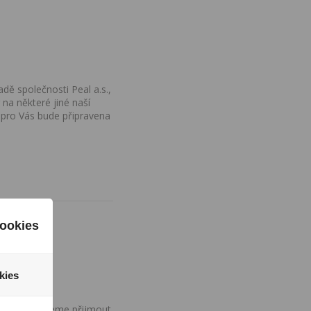
dě společnosti Peal a.s.,
na některé jiné naší
 pro Vás bude připravena
ookies
kies
ovány, nemůžeme přijmout