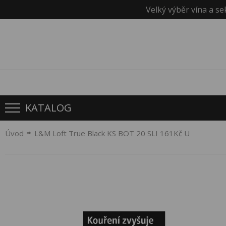
Velký výběr vína a se
KATALOG
Úvod
L&M Loft True Black KS BOT 20 SLI 161Kč U