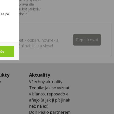
iv na Vaše práva dle
í a nemohou být jakkoliv
o uvedení zdroje.
 až po
ter
Registrovat
e registrovat k odběru novinek a
 žádná akční nabídka a sleva!
vše
ukty
Aktuality
y
Všechny aktuality
Tequila: jak se vyznat
v blanco, reposado a
añejo (a jak ji pít jinak
než na ex)
Don Pealo partnerem