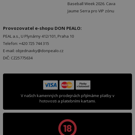
Baseball Week 2026. Cava
Jaume Serra pro VIP zónu
Provozovatel e-shopu DON PEALO:
PEAL a.s., U Plynárny 412/101, Praha 10
Telefon: +420 725 744 315
E-mail: objednavky@donpealo.cz
DIČ: CZ25775634
V našich kamenných prodejnách přijímáme platby v
hotovosti a platebními kartami.