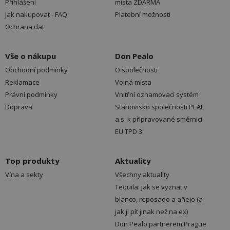
Přihlášení
místa ZDARMA
Jak nakupovat - FAQ
Platební možnosti
Ochrana dat
Vše o nákupu
Don Pealo
Obchodní podmínky
O společnosti
Reklamace
Volná místa
Právní podmínky
Vnitřní oznamovací systém
Doprava
Stanovisko společnosti PEAL
a.s. k připravované směrnici
EU TPD 3
Top produkty
Aktuality
Vína a sekty
Všechny aktuality
Tequila: jak se vyznat v
blanco, reposado a añejo (a
jak ji pít jinak než na ex)
Don Pealo partnerem Prague