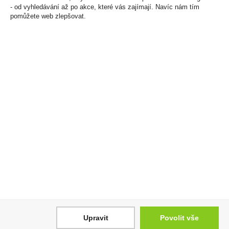
- od vyhledávání až po akce, které vás zajímají. Navíc nám tím
pomůžete web zlepšovat.
Káva Jihlavanka
Doutníky Dannemann
Standard Extra
Moods 20ks
Jemná150g
309 Kč
85 Kč
Cena za:
krabičku (1 ks)
Skladem:
50 - 100
Cena za:
1 ks
krabiček
Skladem:
100 - 500 ks
Upravit
Povolit vše