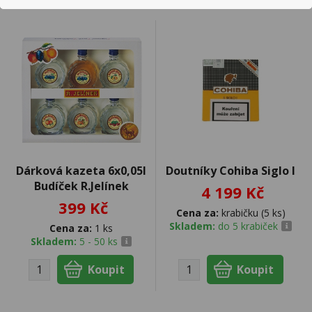
Dárková kazeta 6x0,05l
Doutníky Cohiba Siglo I
Budíček R.Jelínek
4 199 Kč
399 Kč
Cena za:
krabičku (5 ks)
Skladem:
do 5 krabiček
Cena za:
1 ks
Skladem:
5 - 50 ks