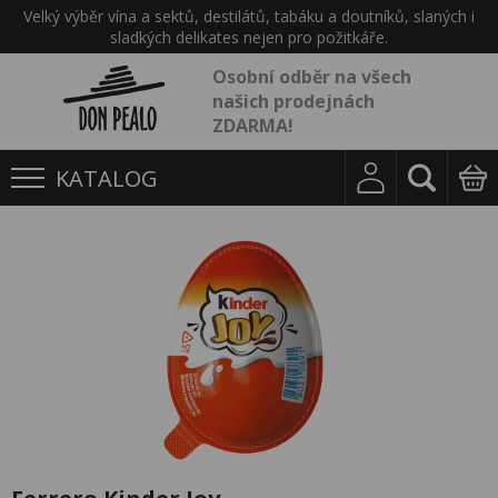
Velký výběr vína a sektů, destilátů, tabáku a doutníků, slaných i
sladkých delikates nejen pro požitkáře.
Osobní odběr na všech
našich prodejnách
ZDARMA!
KATALOG