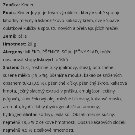
Značka:
Kinder
Popis:
Kinder Joy je jediným výrobkem, který v sobě spojuje
lahodný mléčný a lískooříškovo-kakaový krém, dvě křupavé
oplatkové kuličky a spoustu nových a překvapujících hraček.
Země:
Itálie
Hmotnost:
20 g
Alergeny:
MLÉKO, PŠENICE, SÓJA, JEČNÝ SLAD, může
obsahovat stopy lískových oříšků
Složení:
Cukr, rostlinné tuky (palmový, shea), odtučněné
sušené mléko (19,5 %), pšeničná mouka, kakao se snížených
obsahem tuku (3,5 %), pšeničné klíčky, pšeničný škrob, kakaová
hmota, ječný sladový extrakt v prášku, emulgátor: lecitiny
(sójové), slunečnicový olej, mléčné bílkoviny, kakaové máslo,
aromata, kypřící látky (hydrogenuhličitan amonný,
hydrogenuhličitan sodný), jedlá sůl. Obsah mléčné sušiny:
nejméně 19,5 % z celkové hmotnosti. Obsah kakaových složek:
nejméně 4,5 % z celkové hmotnosti.