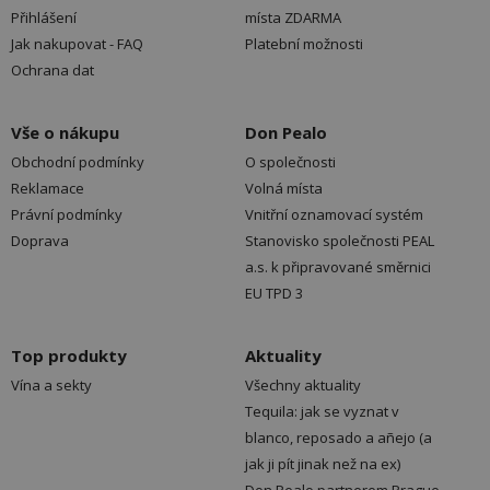
Přihlášení
místa ZDARMA
Jak nakupovat - FAQ
Platební možnosti
Ochrana dat
Vše o nákupu
Don Pealo
Obchodní podmínky
O společnosti
Reklamace
Volná místa
Právní podmínky
Vnitřní oznamovací systém
Doprava
Stanovisko společnosti PEAL
a.s. k připravované směrnici
EU TPD 3
Top produkty
Aktuality
Vína a sekty
Všechny aktuality
Tequila: jak se vyznat v
blanco, reposado a añejo (a
jak ji pít jinak než na ex)