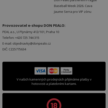
Don Pealo partnerem Prague
Baseball Week 2026. Cava
Jaume Serra pro VIP zónu
Provozovatel e-shopu DON PEALO:
PEAL a.s., U Plynárny 412/101, Praha 10
Telefon: +420 725 744 315
E-mail: objednavky@donpealo.cz
DIČ: CZ25775634
V našich kamenných prodejnách přijímáme platby v
hotovosti a platebními kartami.