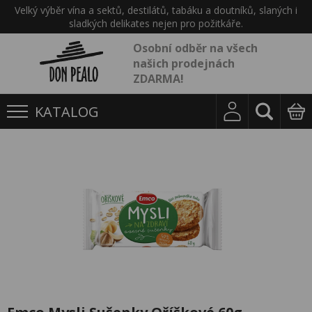
Velký výběr vína a sektů, destilátů, tabáku a doutníků, slaných i
sladkých delikates nejen pro požitkáře.
Osobní odběr na všech
našich prodejnách
ZDARMA!
KATALOG