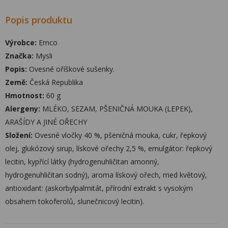
Popis produktu
Výrobce:
Emco
Značka:
Mysli
Popis:
Ovesné oříškové sušenky.
Země:
Česká Republika
Hmotnost:
60 g
Alergeny:
MLÉKO, SEZAM, PŠENIČNÁ MOUKA (LEPEK),
ARAŠÍDY A JINÉ OŘECHY
Složení:
Ovesné vločky 40 %, pšeničná mouka, cukr, řepkový
olej, glukózový sirup, lískové ořechy 2,5 %, emulgátor: řepkový
lecitin, kypřící látky (hydrogenuhličitan amonný,
hydrogenuhličitan sodný), aroma lískový ořech, med květový,
antioxidant: (askorbylpalmitát, přírodní extrakt s vysokým
obsahem tokoferolů, slunečnicový lecitin).