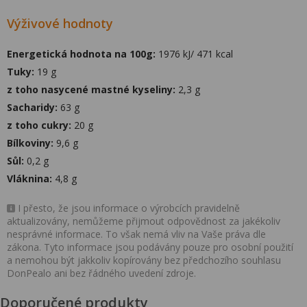
Výživové hodnoty
Energetická hodnota na 100g:
1976 kJ/ 471 kcal
Tuky:
19 g
z toho nasycené mastné kyseliny:
2,3 g
Sacharidy:
63 g
z toho cukry:
20 g
Bílkoviny:
9,6 g
Sůl:
0,2 g
Vláknina:
4,8 g
I přesto, že jsou informace o výrobcích pravidelně
aktualizovány, nemůžeme přijmout odpovědnost za jakékoliv
nesprávné informace. To však nemá vliv na Vaše práva dle
zákona. Tyto informace jsou podávány pouze pro osobní použití
a nemohou být jakkoliv kopírovány bez předchozího souhlasu
DonPealo ani bez řádného uvedení zdroje.
Doporučené produkty