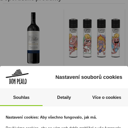
Tramín červený Zámek
Zapalovač Clipper
Nastavení souborů cookies
Lednice Moravské
CP11RH Funny Cupid
zemské víno 0,75l
544 Kč
Vinař.Hraniční Zámeček
Cena za:
balení (24 ks)
109 Kč
Souhlas
Detaily
Více o cookies
Skladem:
100 - 500 balení
Cena za:
1 ks
Skladem:
5 - 50 ks
Nastavení cookies: Aby všechno fungovalo, jak má.