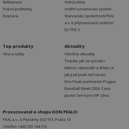
Reklamace
Volná místa
Právní podmínky
Vnitřní oznamovací systém
Doprava
Stanovisko společnosti PEAL
a.s. k připravované směrnici
EU TPD 3
Top produkty
Aktuality
Vína a sekty
Všechny aktuality
Tequila: jak se vyznat v
blanco, reposado a añejo (a
jak ji pít jinak než na ex)
Don Pealo partnerem Prague
Baseball Week 2026. Cava
Jaume Serra pro VIP zónu
Provozovatel e-shopu DON PEALO:
PEAL a.s., U Plynárny 412/101, Praha 10
Telefon: +420 725 744 315