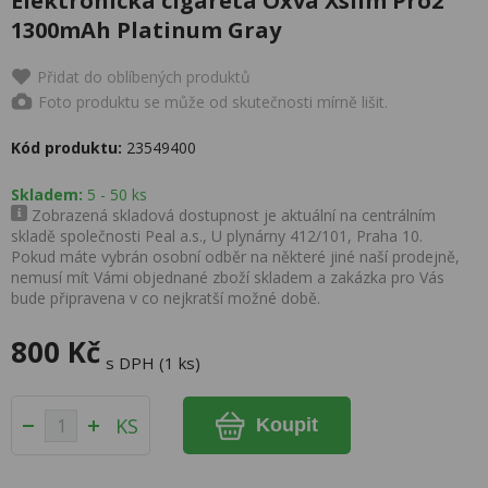
Elektronická cigareta Oxva Xslim Pro2
1300mAh Platinum Gray
Přidat do oblíbených produktů
Foto produktu se může od skutečnosti mírně lišit.
Kód produktu:
23549400
Skladem:
5 - 50 ks
Zobrazená skladová dostupnost je aktuální na centrálním
skladě společnosti Peal a.s., U plynárny 412/101, Praha 10.
Pokud máte vybrán osobní odběr na některé jiné naší prodejně,
nemusí mít Vámi objednané zboží skladem a zakázka pro Vás
bude připravena v co nejkratší možné době.
800 Kč
s DPH (1 ks)
KS
Koupit