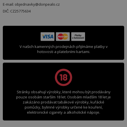
E-mail: objednavky@donpealo.cz
DIČ: CZ25775634
V našich kamenných prodejnách přijímáme platby v
hotovosti a platebními kartami.
Stránky obsahují výrobky, které mohou být prodávány
pouze osobám starším 18 let. Osobám mladším 18 let je
zakázáno prodávat tabákové výrobky, kuřácké
pomůcky, bylinné výrobky určené ke kouření,
elektronické cigarety a alkoholické nápoje.