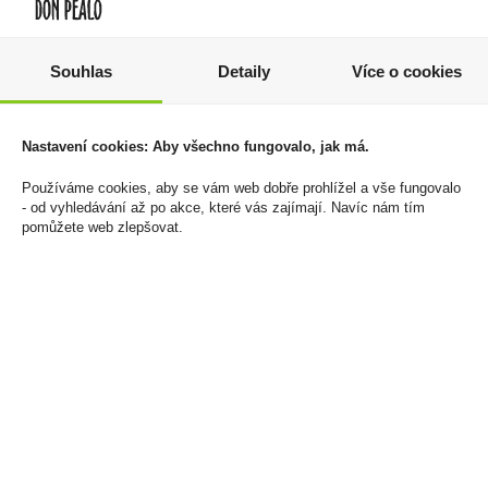
Souhlas
Detaily
Více o cookies
Emco Mysli Sušenky
Haribo Saure Pommes
Kokosové 60g
80g
Nastavení cookies: Aby všechno fungovalo, jak má.
19 Kč
19 Kč
Používáme cookies, aby se vám web dobře prohlížel a vše fungovalo
Cena za:
1 ks
Cena za:
1 ks
- od vyhledávání až po akce, které vás zajímají. Navíc nám tím
pomůžete web zlepšovat.
Skladem:
více než 500 ks
Skladem:
100 - 500 ks