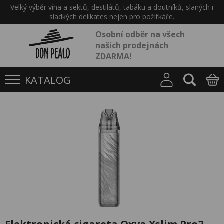
Velký výběr vína a sektů, destilátů, tabáku a doutníků, slaných i
sladkých delikates nejen pro požitkáře.
Osobní odběr na všech
našich prodejnách
ZDARMA!
KATALOG