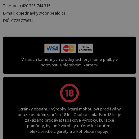
Telefon: +420 725 744 315
E-mail: objednavky@donpealo.cz
DIČ: CZ25775634
V našich kamenných prodejnách přijímáme platby v
hotovosti a platebními kartami.
Stránky obsahují výrobky, které mohou být prodávány
pouze osobám starším 18 let. Osobám mladším 18 let je
zakázáno prodávat tabákové výrobky, kuřácké
pomůcky, bylinné výrobky určené ke kouření,
elektronické cigarety a alkoholické nápoje.