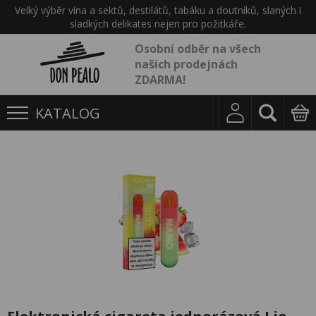
Velký výběr vína a sektů, destilátů, tabáku a doutníků, slaných i
sladkých delikates nejen pro požitkáře.
Osobní odběr na všech
našich prodejnách
ZDARMA!
KATALOG