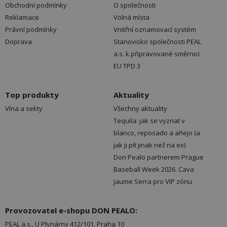
Obchodní podmínky
O společnosti
Reklamace
Volná místa
Právní podmínky
Vnitřní oznamovací systém
Doprava
Stanovisko společnosti PEAL
a.s. k připravované směrnici
EU TPD 3
Top produkty
Aktuality
Vína a sekty
Všechny aktuality
Tequila: jak se vyznat v
blanco, reposado a añejo (a
jak ji pít jinak než na ex)
Don Pealo partnerem Prague
Baseball Week 2026. Cava
Jaume Serra pro VIP zónu
Provozovatel e-shopu DON PEALO:
PEAL a.s., U Plynárny 412/101, Praha 10