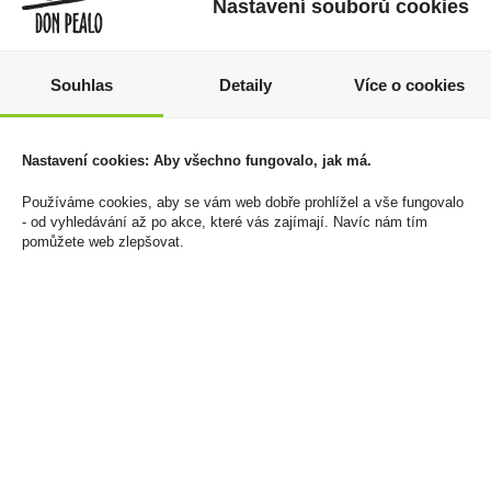
Nastavení souborů cookies
Souhlas
Detaily
Více o cookies
Knoty do Zapalovačů
Tabáková náplň Delia
Nastavení cookies: Aby všechno fungovalo, jak má.
Zippo Wick
Classic Silver U
50 Kč
1 300 Kč
Používáme cookies, aby se vám web dobře prohlížel a vše fungovalo
- od vyhledávání až po akce, které vás zajímají. Navíc nám tím
Cena za:
1 ks
Cena za:
balení (10 ks)
pomůžete web zlepšovat.
Skladem:
100 - 500 ks
Skladem:
5 - 50 balení
sleva -8%