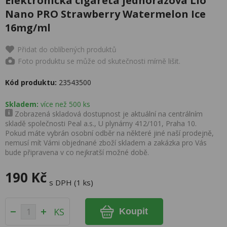
Elektronická cigareta jednorázová Lio
Nano PRO Strawberry Watermelon Ice
16mg/ml
Přidat do oblíbených produktů
Foto produktu se může od skutečnosti mírně lišit.
Kód produktu:
23543500
Skladem:
více než 500 ks
Zobrazená skladová dostupnost je aktuální na centrálním
skladě společnosti Peal a.s., U plynárny 412/101, Praha 10.
Pokud máte vybrán osobní odběr na některé jiné naší prodejně,
nemusí mít Vámi objednané zboží skladem a zakázka pro Vás
bude připravena v co nejkratší možné době.
190 Kč
s DPH (1 ks)
KS
Koupit