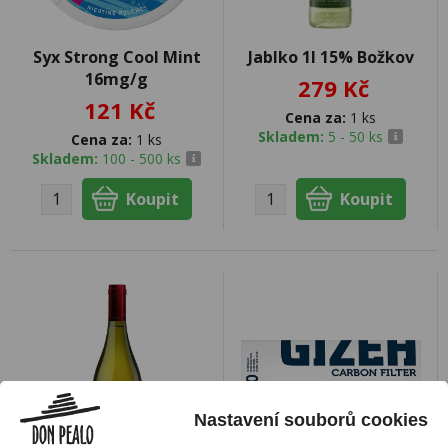
Syx Strong Cool Mint
Jablko 1l 15% Božkov
16mg/g
279 Kč
121 Kč
Cena za:
1 ks
Skladem:
5 - 50 ks
Cena za:
1 ks
Skladem:
100 - 500 ks
Nastavení souborů cookies