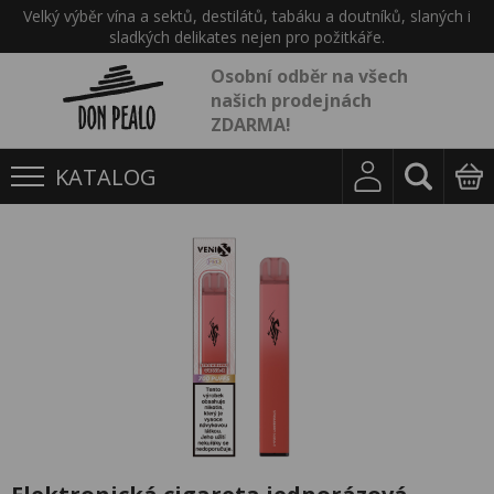
Velký výběr vína a sektů, destilátů, tabáku a doutníků, slaných i
sladkých delikates nejen pro požitkáře.
Osobní odběr na všech
našich prodejnách
ZDARMA!
KATALOG