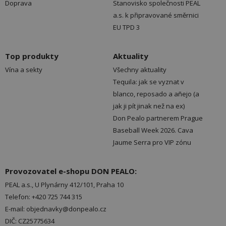
Doprava
Stanovisko společnosti PEAL
a.s. k připravované směrnici
EU TPD 3
Top produkty
Aktuality
Vína a sekty
Všechny aktuality
Tequila: jak se vyznat v
blanco, reposado a añejo (a
jak ji pít jinak než na ex)
Don Pealo partnerem Prague
Baseball Week 2026. Cava
Jaume Serra pro VIP zónu
Provozovatel e-shopu DON PEALO:
PEAL a.s., U Plynárny 412/101, Praha 10
Telefon: +420 725 744 315
E-mail: objednavky@donpealo.cz
DIČ: CZ25775634