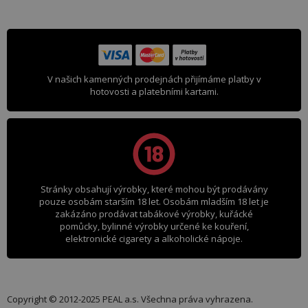
V našich kamenných prodejnách přijímáme platby v
hotovosti a platebními kartami.
Stránky obsahují výrobky, které mohou být prodávány
pouze osobám starším 18 let. Osobám mladším 18 let je
zakázáno prodávat tabákové výrobky, kuřácké
pomůcky, bylinné výrobky určené ke kouření,
elektronické cigarety a alkoholické nápoje.
Copyright © 2012-2025 PEAL a.s. Všechna práva vyhrazena.