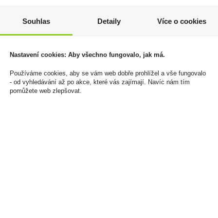
Chardonnay Private
Dutinky Gizeh Silver Tip
Souhlas
Detaily
Více o cookies
Reserve 0,75l Aromo
Carbon Filter 100ks
129 Kč
33 Kč
Nastavení cookies: Aby všechno fungovalo, jak má.
Cena za:
1 ks
Cena za:
1 ks
Skladem:
5 - 50 ks
Skladem:
50 - 100 ks
Používáme cookies, aby se vám web dobře prohlížel a vše fungovalo
- od vyhledávání až po akce, které vás zajímají. Navíc nám tím
pomůžete web zlepšovat.