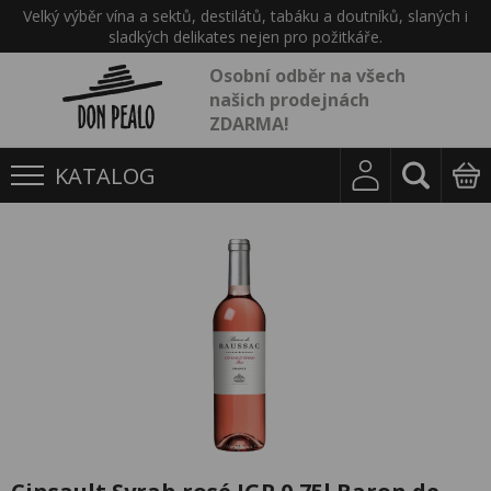
Velký výběr vína a sektů, destilátů, tabáku a doutníků, slaných i
sladkých delikates nejen pro požitkáře.
Osobní odběr na všech
našich prodejnách
ZDARMA!
KATALOG