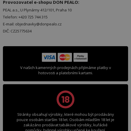
Provozovatel e-shopu DON PEALO:
PEAL a.s., U Plynárny 412/101, Praha 10
Telefon: +420 725 744 315
E-mail: objednavky@donpealo.cz
DIČ: CZ25775634
V našich kamenných prodejnách přijímáme platby v
hotovosti a platebními kartami.
Stránky obsahují výrobky, které mohou být prodávány
pouze osobám starším 18 let. Osobám mladším 18 let je
zakázáno prodávat tabákové výrobky, kuřácké
pomůcky, bylinné výrobky určené ke kouření,