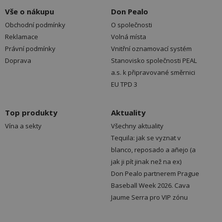
Vše o nákupu
Don Pealo
Obchodní podmínky
O společnosti
Reklamace
Volná místa
Právní podmínky
Vnitřní oznamovací systém
Doprava
Stanovisko společnosti PEAL
a.s. k připravované směrnici
EU TPD 3
Top produkty
Aktuality
Vína a sekty
Všechny aktuality
Tequila: jak se vyznat v
blanco, reposado a añejo (a
jak ji pít jinak než na ex)
Don Pealo partnerem Prague
Baseball Week 2026. Cava
Jaume Serra pro VIP zónu