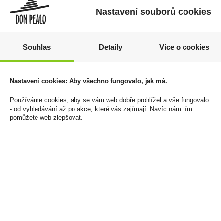
Nastavení souborů cookies
Souhlas
Detaily
Více o cookies
Pod Veev One Mango
Taylors Green Tea With
18mg/ml
Jasmine 20x2g- Zelený
Nastavení cookies: Aby všechno fungovalo, jak má.
čaj s jsamínovým
249 Kč
aroma 40g
Používáme cookies, aby se vám web dobře prohlížel a vše fungovalo
Cena za:
1 ks
- od vyhledávání až po akce, které vás zajímají. Navíc nám tím
90 Kč
Skladem:
100 - 500 ks
pomůžete web zlepšovat.
Cena za:
1 ks
Skladem:
50 - 100 ks