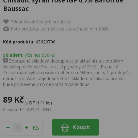
Cinsault Syrah rosé IGP 0,75l Baron de
Baussac
Přidat do oblíbených produktů
Foto produktu se může od skutečnosti mírně lišit.
Kód produktu:
43620700
Skladem:
více než 500 ks
Zobrazená skladová dostupnost je aktuální na centrálním
skladě společnosti Peal a.s., U plynárny 412/101, Praha 10.
Pokud máte vybrán osobní odběr na některé jiné naší prodejně,
nemusí mít Vámi objednané zboží skladem a zakázka pro Vás
bude připravena v co nejkratší možné době.
89 Kč
s DPH (1 ks)
Cena za 1l: 118,67 Kč s DPH
KS
Koupit