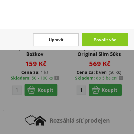
Upravit
Povolit vše
Peprmint 0,5l 19%
Papírky Mascotte
Božkov
Original Slim 50ks
159 Kč
569 Kč
Cena za:
1 ks
Cena za:
balení (50 ks)
Skladem:
50 - 100 ks
Skladem:
do 5 balení
Rozsáhlá síť prodejen