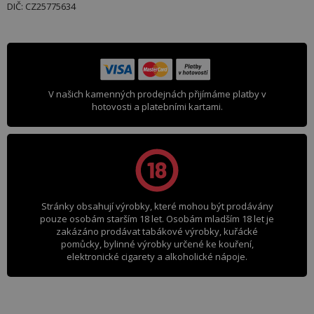
DIČ: CZ25775634
V našich kamenných prodejnách přijímáme platby v
hotovosti a platebními kartami.
Stránky obsahují výrobky, které mohou být prodávány
pouze osobám starším 18 let. Osobám mladším 18 let je
zakázáno prodávat tabákové výrobky, kuřácké
pomůcky, bylinné výrobky určené ke kouření,
elektronické cigarety a alkoholické nápoje.