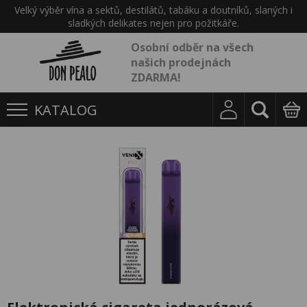
Velký výběr vína a sektů, destilátů, tabáku a doutníků, slaných i
sladkých delikates nejen pro požitkáře.
Osobní odběr na všech
našich prodejnách
ZDARMA!
KATALOG