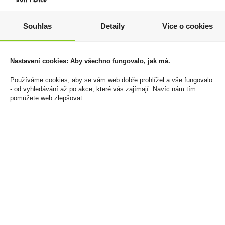
Souhlas
Detaily
Více o cookies
CHESTERFIELD BLUE
Haribo Primavera
(CROWN 3.0) KS BOM 27
Erdbeeren 100g
215Kč U
19 Kč
Nastavení cookies: Aby všechno fungovalo, jak má.
1 720 Kč
Cena za:
1 ks
Skladem:
více než 500 ks
Používáme cookies, aby se vám web dobře prohlížel a vše fungovalo
Cena za:
balení (8 ks)
- od vyhledávání až po akce, které vás zajímají. Navíc nám tím
Skladem:
100 - 500 balení
pomůžete web zlepšovat.