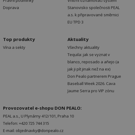
Právní podmínky
Vnitřní oznamovací systém
Doprava
Stanovisko společnosti PEAL
a.s. k připravované směrnici
EU TPD 3
Top produkty
Aktuality
Vína a sekty
Všechny aktuality
Tequila: jak se vyznat v
blanco, reposado a añejo (a
jak ji pít jinak než na ex)
Don Pealo partnerem Prague
Baseball Week 2026. Cava
Jaume Serra pro VIP zónu
Provozovatel e-shopu DON PEALO:
PEAL a.s., U Plynárny 412/101, Praha 10
Telefon: +420 725 744 315
E-mail: objednavky@donpealo.cz