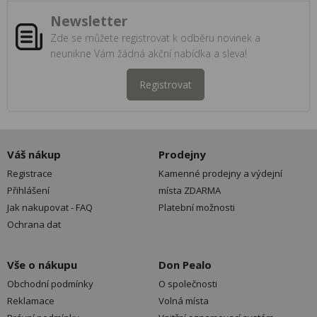
Newsletter
Zde se můžete registrovat k odběru novinek a
neunikne Vám žádná akční nabídka a sleva!
Registrovat
Váš nákup
Prodejny
Registrace
Kamenné prodejny a výdejní
Přihlášení
místa ZDARMA
Jak nakupovat - FAQ
Platební možnosti
Ochrana dat
Vše o nákupu
Don Pealo
Obchodní podmínky
O společnosti
Reklamace
Volná místa