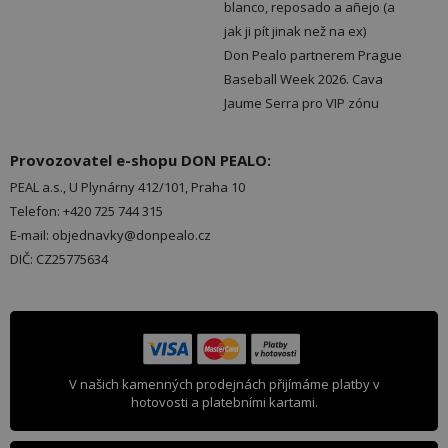
blanco, reposado a añejo (a
jak ji pít jinak než na ex)
Don Pealo partnerem Prague
Baseball Week 2026. Cava
Jaume Serra pro VIP zónu
Provozovatel e-shopu DON PEALO:
PEAL a.s., U Plynárny 412/101, Praha 10
Telefon: +420 725 744 315
E-mail: objednavky@donpealo.cz
DIČ: CZ25775634
V našich kamenných prodejnách přijímáme platby v
hotovosti a platebními kartami.