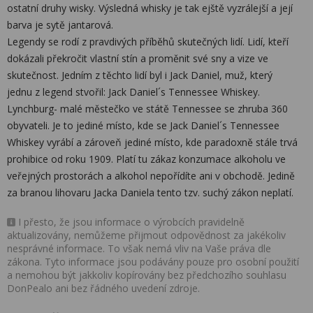
ostatní druhy wisky. Výsledná whisky je tak ejště vyzrálejší a její
barva je sytě jantarová.
Legendy se rodí z pravdivých příběhů skutečných lidí. Lidí, kteří
dokázali překročit vlastní stín a proměnit své sny a vize ve
skutečnost. Jedním z těchto lidí byl i Jack Daniel, muž, který
jednu z legend stvořil: Jack Daniel´s Tennessee Whiskey.
Lynchburg- malé městečko ve státě Tennessee se zhruba 360
obyvateli. Je to jediné místo, kde se Jack Daniel´s Tennessee
Whiskey vyrábí a zároveň jediné místo, kde paradoxně stále trvá
prohibice od roku 1909. Platí tu zákaz konzumace alkoholu ve
veřejných prostorách a alkohol nepořídíte ani v obchodě. Jedině
za branou lihovaru Jacka Daniela tento tzv. suchý zákon neplatí.
I přesto, že jsou informace o výrobcích pravidelně
aktualizovány, nemůžeme přijmout odpovědnost za jakékoliv
nesprávné informace. To však nemá vliv na Vaše práva dle
zákona. Tyto informace jsou podávány pouze pro osobní použití
a nemohou být jakkoliv kopírovány bez předchozího souhlasu
DonPealo ani bez řádného uvedení zdroje.