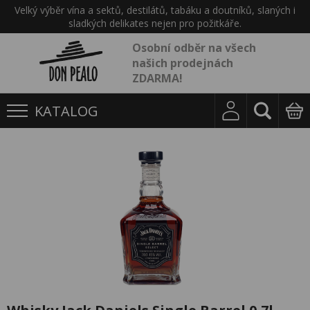
Velký výběr vína a sektů, destilátů, tabáku a doutníků, slaných i
sladkých delikates nejen pro požitkáře.
Osobní odběr na všech
našich prodejnách
ZDARMA!
KATALOG