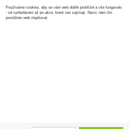
Používáme cookies, aby se vám web dobře prohlížel a vše fungovalo
- od vyhledávání až po akce, které vás zajímají. Navíc nám tím
pomůžete web zlepšovat.
Doutníky Djarum Black
Whisky Glenfiddich
Ivory Kretek Filtr
12YO 0,05l 40% Mini
Cigarillos 10ks
149 Kč
79 Kč
Cena za:
1 ks
Skladem:
100 - 500 ks
Cena za:
krabičku (1 ks)
Skladem:
více než 500
krabiček