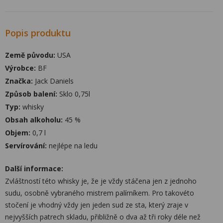
Popis produktu
Země původu:
USA
Výrobce:
BF
Značka:
Jack Daniels
Způsob balení:
Sklo 0,75l
Typ:
whisky
Obsah alkoholu:
45 %
Objem:
0,7 l
Servírování:
nejlépe na ledu
Další informace:
Zvláštností této whisky je, že je vždy stáčena jen z jednoho
sudu, osobně vybraného mistrem palírníkem. Pro takovéto
stočení je vhodný vždy jen jeden sud ze sta, který zraje v
nejvyšších patrech skladu, přibližně o dva až tři roky déle než