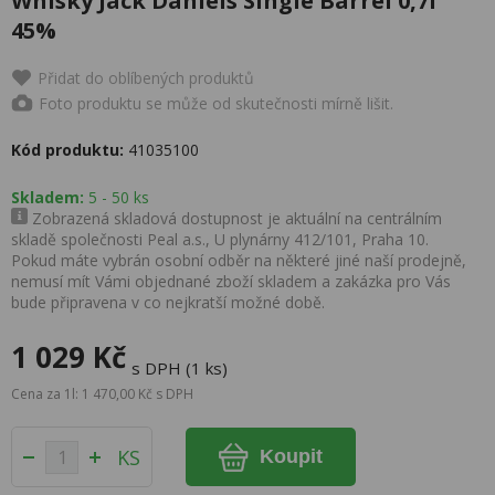
Whisky Jack Daniels Single Barrel 0,7l
45%
Přidat do oblíbených produktů
Foto produktu se může od skutečnosti mírně lišit.
Kód produktu:
41035100
Skladem:
5 - 50 ks
Zobrazená skladová dostupnost je aktuální na centrálním
skladě společnosti Peal a.s., U plynárny 412/101, Praha 10.
Pokud máte vybrán osobní odběr na některé jiné naší prodejně,
nemusí mít Vámi objednané zboží skladem a zakázka pro Vás
bude připravena v co nejkratší možné době.
1 029 Kč
s DPH (1 ks)
Cena za 1l: 1 470,00 Kč s DPH
KS
Koupit