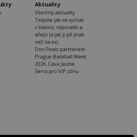
ukty
Aktuality
y
Všechny aktuality
Tequila: jak se vyznat
v blanco, reposado a
añejo (a jak ji pít jinak
než na ex)
Don Pealo partnerem
Prague Baseball Week
2026. Cava Jaume
Serra pro VIP zónu