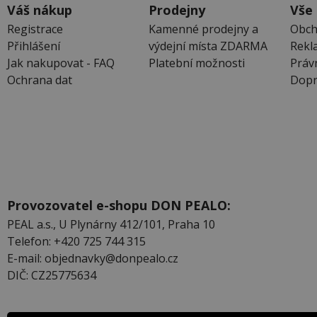
Váš nákup
Prodejny
Vše
Registrace
Kamenné prodejny a
Obch
Přihlášení
výdejní místa ZDARMA
Rekl
Jak nakupovat - FAQ
Platební možnosti
Práv
Ochrana dat
Dopr
Provozovatel e-shopu DON PEALO:
PEAL a.s., U Plynárny 412/101, Praha 10
Telefon: +420 725 744 315
E-mail: objednavky@donpealo.cz
DIČ: CZ25775634