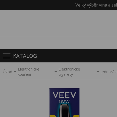
Velký výběr vína a se
KATALOG
Elektronické
Elektronické
Úvod
Jednorá
kouření
cigarety