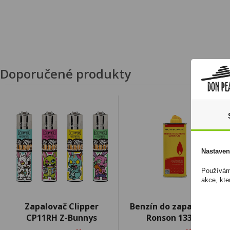
Doporučené produkty
Nastaven
Používáme
akce, kte
Zapalovač Clipper
Benzín do zapalovačů
CP11RH Z-Bunnys
Ronson 133ml