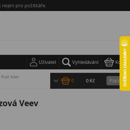
s nejen pro požitkáře.
Uživatel
Vyhledávání
Košík
fruit Kiwi
0
0 Kč
Platit
ázová Veev