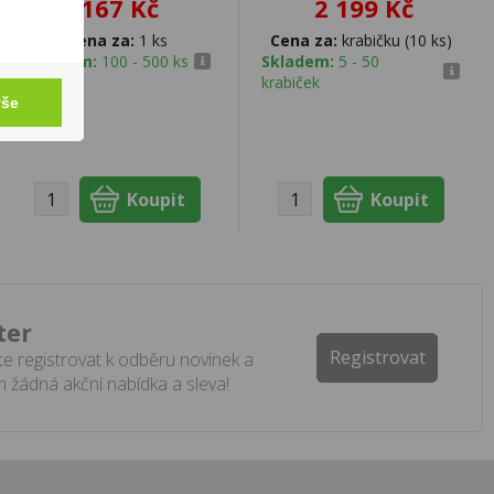
167 Kč
2 199 Kč
Cena za:
1 ks
Cena za:
krabičku (10 ks)
Skladem:
100 - 500 ks
Skladem:
5 - 50
krabiček
vše
ter
Registrovat
e registrovat k odběru novinek a
 žádná akční nabídka a sleva!