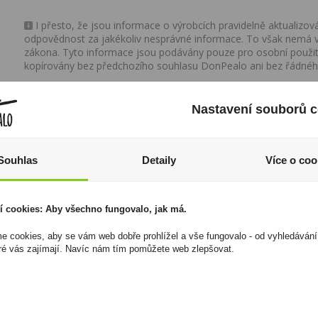
I přesto, že jsou informace o výrobcích pravidelně aktualiz
odpovědnost za jakékoliv nesprávné informace. To však nemá vl
zákona. Tyto informace jsou podávány pouze pro osobní použit
kopírovány bez předchozího souhlasu DonPealo ani bez řádnéh
Nastavení souborů c
Souhlas
Detaily
Více o coo
í cookies: Aby všechno fungovalo, jak má.
 cookies, aby se vám web dobře prohlížel a vše fungovalo - od vyhledávání
ré vás zajímají. Navíc nám tím pomůžete web zlepšovat.
Popcorn Boomza
Moravská Hruška 0,5l
karamelizovaný s
38% R.Jelínek
ovocnou příchutí