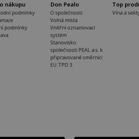
 o nákupu
Don Pealo
Top prod
odní podmínky
O společnosti
Vína a sekt
amace
Volná místa
ní podmínky
Vnitřní oznamovací
ava
systém
Stanovisko
společnosti PEAL a.s. k
připravované směrnici
EU TPD 3