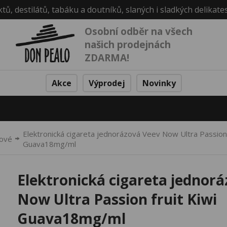
ktů, destilátů, tabáku a doutníků, slaných i sladkých delikate
Osobní odběr na všech
našich prodejnách
ZDARMA!
Akce
Výprodej
Novinky
Elektronická cigareta jednorázová Veev Now Ultra Passion 
zové
Guava18mg/ml
Elektronická cigareta jednor
Now Ultra Passion fruit Kiwi
Guava18mg/ml