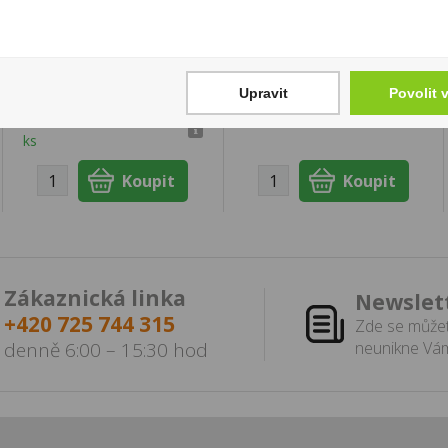
169 Kč
"Fruity Mix" 170g
Cena za:
1 ks
tuba
Skladem:
více než 500
70 Kč
ks
Upravit
Povolit 
Cena za:
1 ks
Skladem:
více než 500
ks
Zákaznická linka
Newslet
+420 725 744 315
Zde se můžet
denně 6:00 – 15:30 hod
neunikne Vám