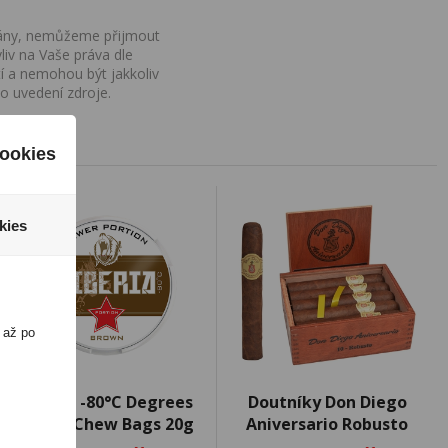
ovány, nemůžeme přijmout
iv na Vaše práva dle
í a nemohou být jakkoliv
o uvedení zdroje.
ookies
kies
 až po
Siberia -80°C Degrees
Doutníky Don Diego
Brown Chew Bags 20g
Aniversario Robusto