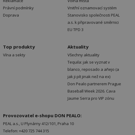
Reklamace
Volná místa
Právní podmínky
Vnitřní oznamovací systém
Doprava
Stanovisko společnosti PEAL
a.s. k připravované směrnici
EU TPD 3
Top produkty
Aktuality
Vína a sekty
Všechny aktuality
Tequila: jak se vyznat v
blanco, reposado a añejo (a
jak ji pít jinak než na ex)
Don Pealo partnerem Prague
Baseball Week 2026. Cava
Jaume Serra pro VIP zónu
Provozovatel e-shopu DON PEALO:
PEAL a.s., U Plynárny 412/101, Praha 10
Telefon: +420 725 744 315