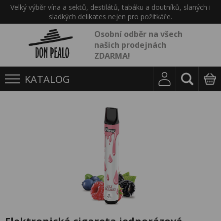
Velký výběr vína a sektů, destilátů, tabáku a doutníků, slaných i
sladkých delikates nejen pro požitkáře.
Osobní odběr na všech
našich prodejnách
ZDARMA!
KATALOG