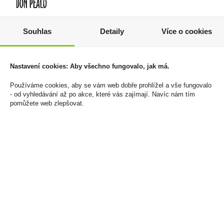
Haribo Quaxi Fröschli -
Dárková Hruškovice 0,5l
Želé bonbony žáby
50% Sudlička
Souhlas
Detaily
Více o cookies
1050g (dóza 150ks)
589 Kč
259 Kč
Cena za:
1 ks
Nastavení cookies: Aby všechno fungovalo, jak má.
Skladem:
5 - 50 ks
Cena za:
1 ks
Skladem:
5 - 50 ks
Používáme cookies, aby se vám web dobře prohlížel a vše fungovalo
- od vyhledávání až po akce, které vás zajímají. Navíc nám tím
pomůžete web zlepšovat.