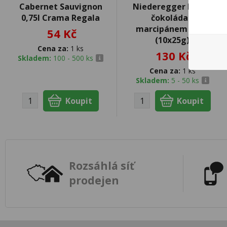
Cabernet Sauvignon
Niederegger Horká
0,75l Crama Regala
čokoláda s
marcipánem 250g
54 Kč
(10x25g)
Cena za:
1 ks
130 Kč
Skladem:
100 - 500 ks
Cena za:
1 ks
Skladem:
5 - 50 ks
Rozsáhlá síť
prodejen