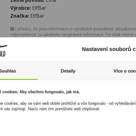
Výrobce:
ElfBar
Značka:
ElfBar
I přesto, že jsou informace o výrobcích pravidelně aktualiz
odpovědnost za jakékoliv nesprávné informace. To však nemá vl
zákona. Tyto informace jsou podávány pouze pro osobní použit
kopírovány bez předchozího souhlasu DonPealo ani bez řádnéh
Nastavení souborů c
Souhlas
Detaily
Více o coo
í cookies: Aby všechno fungovalo, jak má.
 cookies, aby se vám web dobře prohlížel a vše fungovalo - od vyhledávání
ré vás zajímají. Navíc nám tím pomůžete web zlepšovat.