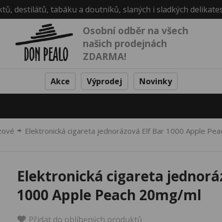
ktů, destilátů, tabáku a doutníků, slaných i sladkých delikate
Osobní odběr na všech
našich prodejnách
ZDARMA!
Akce
Výprodej
Novinky
zové
Elektronická cigareta jednorázová Elf Bar 1000 Apple Pe
Elektronická cigareta jednorá
1000 Apple Peach 20mg/ml
Přidat do oblíbených produktů