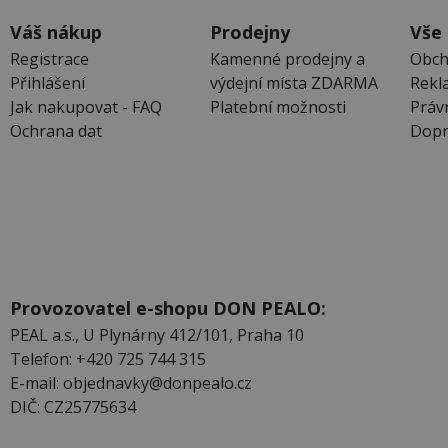
Váš nákup
Prodejny
Vše
Registrace
Kamenné prodejny a
Obch
Přihlášení
výdejní místa ZDARMA
Rekl
Jak nakupovat - FAQ
Platební možnosti
Práv
Ochrana dat
Dopr
Provozovatel e-shopu DON PEALO:
PEAL a.s., U Plynárny 412/101, Praha 10
Telefon: +420 725 744 315
E-mail: objednavky@donpealo.cz
DIČ: CZ25775634