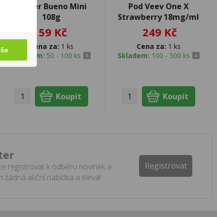
Kinder Bueno Mini
Pod Veev One X
108g
Strawberry 18mg/ml
59 Kč
249 Kč
Cena za:
1 ks
Cena za:
1 ks
vše
Skladem:
50 - 100 ks
Skladem:
100 - 500 ks
ter
Registrovat
e registrovat k odběru novinek a
 žádná akční nabídka a sleva!