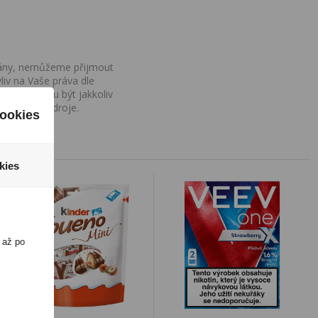
ovány, nemůžeme přijmout
iv na Vaše práva dle
í a nemohou být jakkoliv
o uvedení zdroje.
ookies
kies
 až po