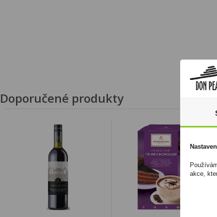
Doporučené produkty
Nastaven
Používáme
akce, kte