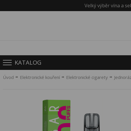
Velký výběr vína a se
KATALOG
Úvod
Elektronické kouření
Elektronické cigarety
Jednorá