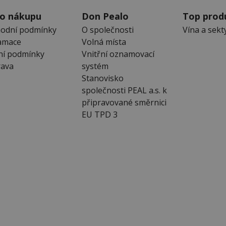
 o nákupu
Don Pealo
Top prod
odní podmínky
O společnosti
Vína a sekt
amace
Volná místa
ní podmínky
Vnitřní oznamovací
ava
systém
Stanovisko
společnosti PEAL a.s. k
připravované směrnici
EU TPD 3