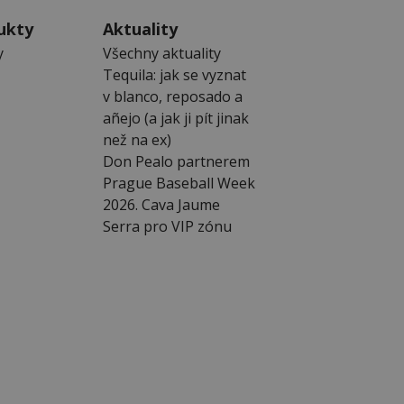
ukty
Aktuality
y
Všechny aktuality
Tequila: jak se vyznat
v blanco, reposado a
añejo (a jak ji pít jinak
než na ex)
Don Pealo partnerem
Prague Baseball Week
2026. Cava Jaume
Serra pro VIP zónu