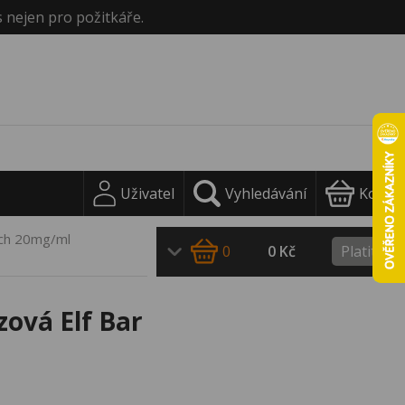
s nejen pro požitkáře.
Uživatel
Vyhledávání
Košík
ach 20mg/ml
0
0 Kč
Platit
zová Elf Bar