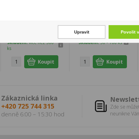
Pinot Grigio Delle
Ovomaltine -
Venezie DOC 0,75l
Instantní čokoládový
Fiordaliso
nápoj 500g
89 Kč
269 Kč
Upravit
Povolit 
Cena za:
1 ks
Cena za:
1 ks
Skladem:
více než 500
Skladem:
50 - 100 ks
ks
Zákaznická linka
Newslet
+420 725 744 315
Zde se můžet
denně 6:00 – 15:30 hod
neunikne Vám