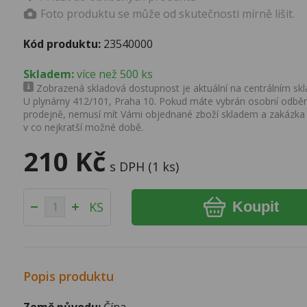
Foto produktu se může od skutečnosti mírně lišit.
Kód produktu:
23540000
Skladem:
více než 500 ks
Zobrazená skladová dostupnost je aktuální na centrálním skla
U plynárny 412/101, Praha 10. Pokud máte vybrán osobní odběr 
prodejně, nemusí mít Vámi objednané zboží skladem a zakázka
v co nejkratší možné době.
210 Kč
s DPH (1 ks)
Koupit
KS
Popis produktu
Země původu:
Čína