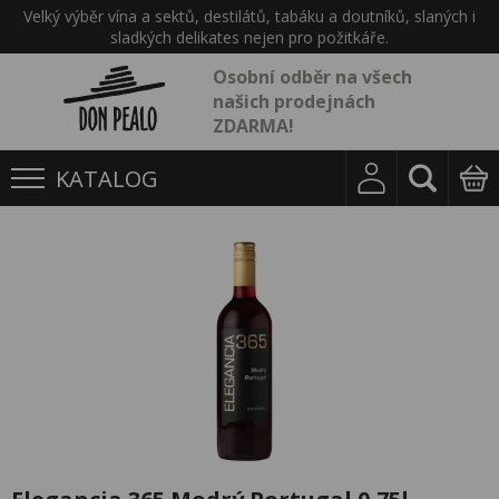
Velký výběr vína a sektů, destilátů, tabáku a doutníků, slaných i
sladkých delikates nejen pro požitkáře.
Osobní odběr na všech
našich prodejnách
ZDARMA!
KATALOG