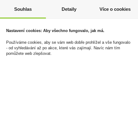
Kiss Black Diamond 0,5l
Doutníky Meharis Brasil
Souhlas
Detaily
Více o cookies
40%
10ks
749 Kč
169 Kč
Cena za:
1 ks
Cena za:
krabičku (1 ks)
Nastavení cookies: Aby všechno fungovalo, jak má.
Skladem:
5 - 50 ks
Skladem:
50 - 100
krabiček
Používáme cookies, aby se vám web dobře prohlížel a vše fungovalo
- od vyhledávání až po akce, které vás zajímají. Navíc nám tím
pomůžete web zlepšovat.