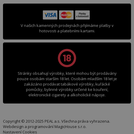
V našich kamenných prodejnách přijímáme platby v
hotovosti a platebními kartami.
Stránky obsahují výrobky, které mohou být prodávány
pouze osobám starším 18 let. Osobám mladším 18 let je
zakázáno prodávat tabákové výrobky, kuřácké
pomůcky, bylinné výrobky určené ke kouření,
elektronické cigarety a alkoholické nápoje.
Copyright © 2012-2025 PEAL a.s. Všechna práva vyhrazena.
Webdesign a programování
MagicHouse s.r.o.
Nastavení Cookies