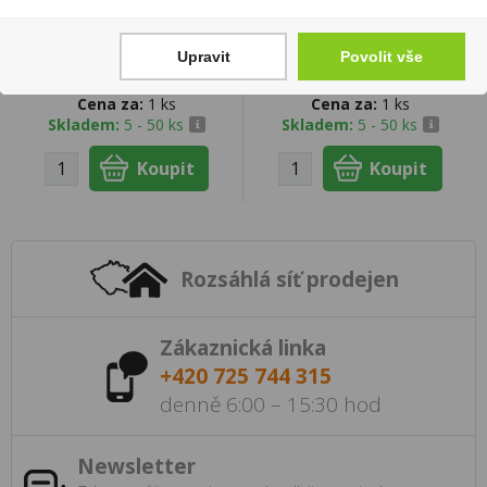
Whisky Jack Daniels 0,5l
Čistič dýmek kónický
40%
50ks
Upravit
Povolit vše
449 Kč
39 Kč
Cena za:
1 ks
Cena za:
1 ks
Skladem:
5 - 50 ks
Skladem:
5 - 50 ks
Rozsáhlá síť prodejen
Zákaznická linka
+420 725 744 315
denně 6:00 – 15:30 hod
Newsletter