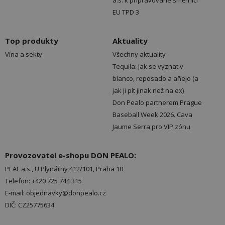
a.s. k připravované směrnici
EU TPD 3
Top produkty
Aktuality
Vína a sekty
Všechny aktuality
Tequila: jak se vyznat v
blanco, reposado a añejo (a
jak ji pít jinak než na ex)
Don Pealo partnerem Prague
Baseball Week 2026. Cava
Jaume Serra pro VIP zónu
Provozovatel e-shopu DON PEALO:
PEAL a.s., U Plynárny 412/101, Praha 10
Telefon: +420 725 744 315
E-mail: objednavky@donpealo.cz
DIČ: CZ25775634