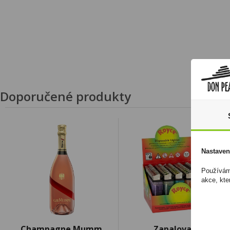
Doporučené produkty
Nastaven
Používáme
akce, kte
Champagne Mumm
Zapalovač