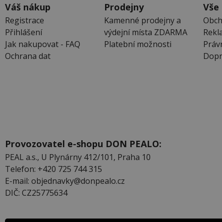
Váš nákup
Prodejny
Vše
Registrace
Kamenné prodejny a
Obch
Přihlášení
výdejní místa ZDARMA
Rekl
Jak nakupovat - FAQ
Platební možnosti
Práv
Ochrana dat
Dopr
Provozovatel e-shopu DON PEALO:
PEAL a.s., U Plynárny 412/101, Praha 10
Telefon: +420 725 744 315
E-mail: objednavky@donpealo.cz
DIČ: CZ25775634