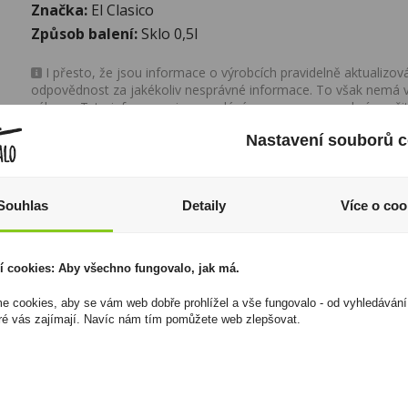
Značka:
El Clasico
Způsob balení:
Sklo 0,5l
I přesto, že jsou informace o výrobcích pravidelně aktualiz
odpovědnost za jakékoliv nesprávné informace. To však nemá vl
zákona. Tyto informace jsou podávány pouze pro osobní použit
kopírovány bez předchozího souhlasu DonPealo ani bez řádnéh
Nastavení souborů c
Souhlas
Detaily
Více o coo
í cookies: Aby všechno fungovalo, jak má.
 cookies, aby se vám web dobře prohlížel a vše fungovalo - od vyhledávání
ré vás zajímají. Navíc nám tím pomůžete web zlepšovat.
Doutníky Cohiba Siglo
Cabernet Sauvignon