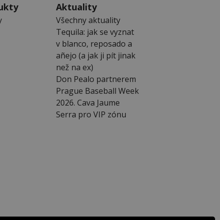
ukty
Aktuality
y
Všechny aktuality
Tequila: jak se vyznat
v blanco, reposado a
añejo (a jak ji pít jinak
než na ex)
Don Pealo partnerem
Prague Baseball Week
2026. Cava Jaume
Serra pro VIP zónu