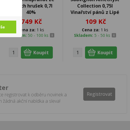
zralých hrušek 0,7l
Collection 0,75l
40%
Vinařství pánů z Lipé
749 Kč
109 Kč
vše
Cena za:
1 ks
Cena za:
1 ks
Skladem:
50 - 100 ks
Skladem:
5 - 50 ks
ter
Registrovat
e registrovat k odběru novinek a
 žádná akční nabídka a sleva!