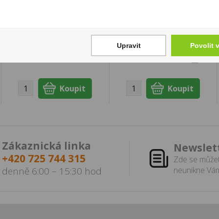
I
Pozdní sběr 0,75l
Habánské Sklepy
17 999 Kč
209 Kč
Cena za:
krabičku (25 ks)
Upravit
Povolit 
Skladem:
5 - 50
Cena za:
1 ks
krabiček
Skladem:
5 - 50 ks
Zákaznická linka
Newslet
+420 725 744 315
Zde se můžet
denně 6:00 – 15:30 hod
neunikne Vám