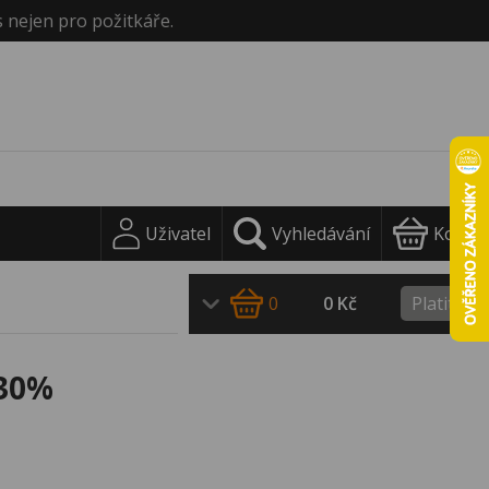
s nejen pro požitkáře.
Uživatel
Vyhledávání
Košík
0
0 Kč
Platit
 30%