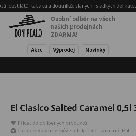
ktů, destilátů, tabáku a doutníků, slaných i sladkých delikate
Osobní odběr na všech
našich prodejnách
ZDARMA!
Akce
Výprodej
Novinky
El Clasico Salted Caramel 0,5l
Přidat do oblíbených produktů
Foto produktu se může od skutečnosti mírně lišit.