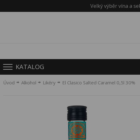
Velký výběr vína a se
KATALOG
Úvod
Alkohol
Likéry
El Clasico Salted Caramel 0,5l 30%