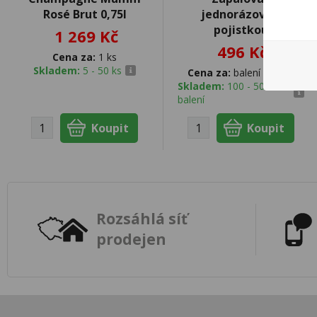
Rosé Brut 0,75l
jednorázový s
pojistkou
1 269 Kč
496 Kč
Cena za:
1 ks
Skladem:
5 - 50 ks
Cena za:
balení (50 ks)
Skladem:
100 - 500
balení
Rozsáhlá síť
prodejen