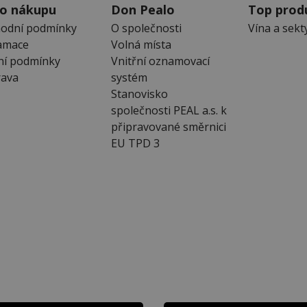
 o nákupu
Don Pealo
Top prod
odní podmínky
O společnosti
Vína a sekt
amace
Volná místa
ní podmínky
Vnitřní oznamovací
ava
systém
Stanovisko
společnosti PEAL a.s. k
připravované směrnici
EU TPD 3