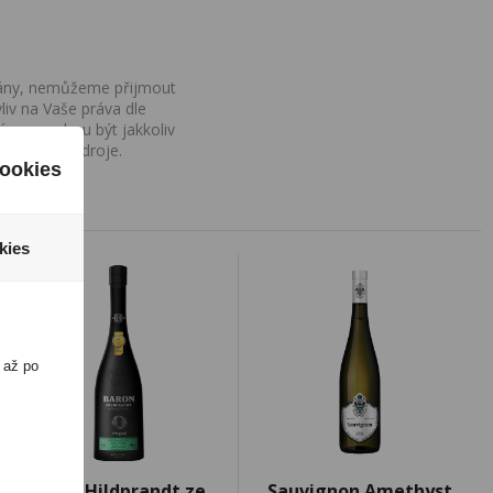
ovány, nemůžeme přijmout
iv na Vaše práva dle
í a nemohou být jakkoliv
o uvedení zdroje.
ookies
kies
 až po
Baron Hildprandt ze
Sauvignon Amethyst