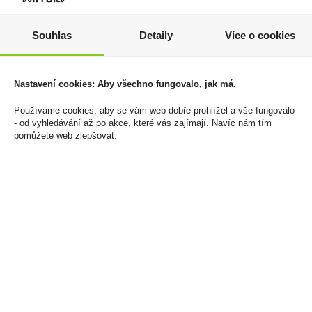
Liquid Oxva Ox Passion
Tabáková náplň Delia
Souhlas
Detaily
Více o cookies
Salt 10ml Blue Sour
Classic Red U
Razz 20mg/ml
1 300 Kč
246 Kč
Cena za:
balení (10 ks)
Nastavení cookies: Aby všechno fungovalo, jak má.
Skladem:
50 - 100 balení
Cena za:
1 ks
Skladem:
do 5 ks
Používáme cookies, aby se vám web dobře prohlížel a vše fungovalo
- od vyhledávání až po akce, které vás zajímají. Navíc nám tím
pomůžete web zlepšovat.