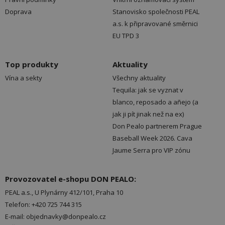
Doprava
Stanovisko společnosti PEAL
a.s. k připravované směrnici
EU TPD 3
Top produkty
Aktuality
Vína a sekty
Všechny aktuality
Tequila: jak se vyznat v
blanco, reposado a añejo (a
jak ji pít jinak než na ex)
Don Pealo partnerem Prague
Baseball Week 2026. Cava
Jaume Serra pro VIP zónu
Provozovatel e-shopu DON PEALO:
PEAL a.s., U Plynárny 412/101, Praha 10
Telefon: +420 725 744 315
E-mail: objednavky@donpealo.cz