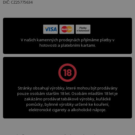
DIČ: CZ25775634
V našich kamenných prodejnách přijímáme platby v
hotovosti a platebními kartami.
Stránky obsahují výrobky, které mohou být prodávány
pouze osobám starším 18 let. Osobám mladším 18 let je
zakázáno prodávat tabákové výrobky, kuřácké
pomůcky, bylinné výrobky určené ke kouření,
elektronické cigarety a alkoholické nápoje.