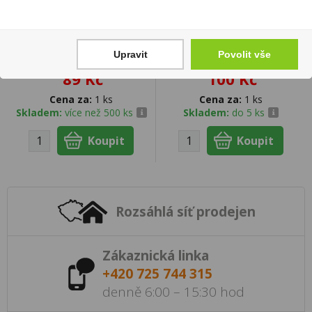
Colombard Sauvignon
Chardonnay Kolonáda
IGP 0,75l Baron de
0,75l Vinařství Kolonáda
Upravit
Povolit vše
Baussac
Valtice
89 Kč
100 Kč
Cena za:
1 ks
Cena za:
1 ks
Skladem:
více než 500 ks
Skladem:
do 5 ks
Rozsáhlá síť prodejen
Zákaznická linka
+420 725 744 315
denně 6:00 – 15:30 hod