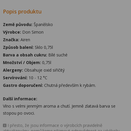
Popis produktu
Země původu:
Španělsko
Výrobce:
Don Simon
Značka:
Airen
Způsob balení:
Sklo 0,75l
Barva a obsah cukru:
Bílé suché
Množství / Objem:
0,75l
Alergeny:
Obsahuje oxid siřičitý
Servírování:
10 - 12 °C
Gastro doporučení:
Chutná především k rybám.
Další informace:
Víno s velmi jenmým aroma a chutí. Jemně zlatavá barva se
stopou po ovoci.
I přesto, že jsou informace o výrobcích pravidelně
aktualizovány, nemůžeme přijmout odpovědnost za jakékoliv