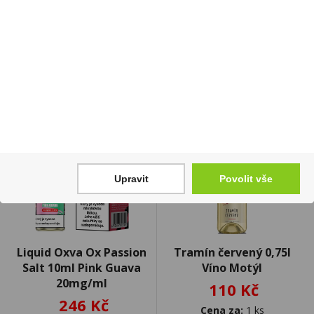
Cena za:
1 ks
Cena za:
1 ks
Skladem:
5 - 50 ks
Skladem:
100 - 500 ks
Upravit
Povolit vše
Liquid Oxva Ox Passion
Tramín červený 0,75l
Salt 10ml Pink Guava
Víno Motýl
20mg/ml
110 Kč
246 Kč
Cena za:
1 ks