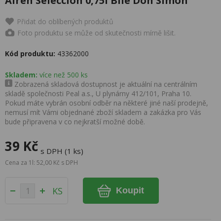
Airen Seleccion 0,75l Bílé Don Simon
Přidat do oblíbených produktů
Foto produktu se může od skutečnosti mírně lišit.
Kód produktu:
43362000
Skladem:
více než 500 ks
Zobrazená skladová dostupnost je aktuální na centrálním
skladě společnosti Peal a.s., U plynárny 412/101, Praha 10.
Pokud máte vybrán osobní odběr na některé jiné naší prodejně,
nemusí mít Vámi objednané zboží skladem a zakázka pro Vás
bude připravena v co nejkratší možné době.
39 Kč
s DPH (1 ks)
Cena za 1l: 52,00 Kč s DPH
KS
Koupit