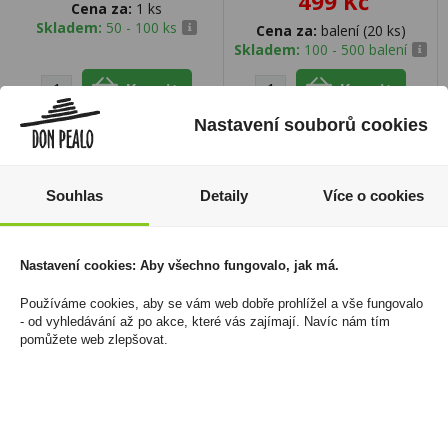
499 Kč
Cena za:
1 ks
Skladem:
50 - 100 ks
Cena za:
balení (20 ks)
Skladem:
100 - 500 balení
Nastavení souborů cookies
Souhlas
Detaily
Více o cookies
Nastavení cookies: Aby všechno fungovalo, jak má.
Používáme cookies, aby se vám web dobře prohlížel a vše fungovalo
- od vyhledávání až po akce, které vás zajímají. Navíc nám tím
pomůžete web zlepšovat.
Pedigree Kapsa Kuřecí
Hruška Premium 38%
Jehněčí 100g
0,7l R.Jelínek
15 Kč
299 Kč