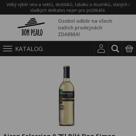
Velký výběr vína a sektů, destilátů, tabáku a doutníků, slaných i
sladkých delikates nejen pro požitkáře.
Osobní odběr na všech
našich prodejnách
ZDARMA!
KATALOG