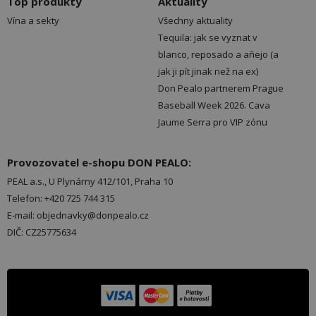
Top produkty
Aktuality
Vína a sekty
Všechny aktuality
Tequila: jak se vyznat v
blanco, reposado a añejo (a
jak ji pít jinak než na ex)
Don Pealo partnerem Prague
Baseball Week 2026. Cava
Jaume Serra pro VIP zónu
Provozovatel e-shopu DON PEALO:
PEAL a.s., U Plynárny 412/101, Praha 10
Telefon: +420 725 744 315
E-mail: objednavky@donpealo.cz
DIČ: CZ25775634