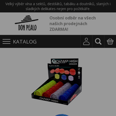
Velký výběr vína a sektů, destilátů, tabáku a doutníků, slaných i
sladkých delikates nejen pro požitkáře.
Osobní odběr na všech
našich prodejnách
ZDARMA!
KATALOG