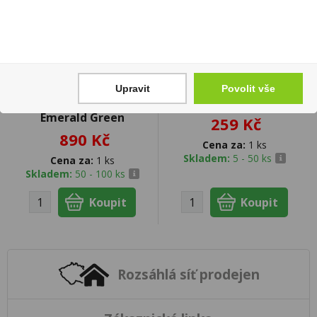
Upravit
Povolit vše
Zařízení Glo Hilo
Vodka Nakup 1l 37,5%
Emerald Green
259 Kč
890 Kč
Cena za:
1 ks
Skladem:
5 - 50 ks
Cena za:
1 ks
Skladem:
50 - 100 ks
Rozsáhlá síť prodejen