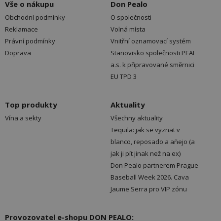
Vše o nákupu
Don Pealo
Obchodní podmínky
O společnosti
Reklamace
Volná místa
Právní podmínky
Vnitřní oznamovací systém
Doprava
Stanovisko společnosti PEAL
a.s. k připravované směrnici
EU TPD 3
Top produkty
Aktuality
Vína a sekty
Všechny aktuality
Tequila: jak se vyznat v
blanco, reposado a añejo (a
jak ji pít jinak než na ex)
Don Pealo partnerem Prague
Baseball Week 2026. Cava
Jaume Serra pro VIP zónu
Provozovatel e-shopu DON PEALO: