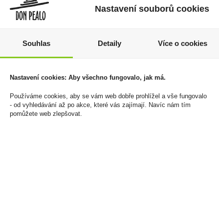
Nastavení souborů cookies
Souhlas
Detaily
Více o cookies
Nastavení cookies: Aby všechno fungovalo, jak má.
Plnička dutinek Champ
Doutníky Oliva Serie O
Elektrická
Maduro Double Toro
Používáme cookies, aby se vám web dobře prohlížel a vše fungovalo
600 Kč
1 999 Kč
- od vyhledávání až po akce, které vás zajímají. Navíc nám tím
pomůžete web zlepšovat.
Cena za:
1 ks
Cena za:
krabičku (10 ks)
Skladem:
do 5 ks
Skladem:
5 - 50 krabiček