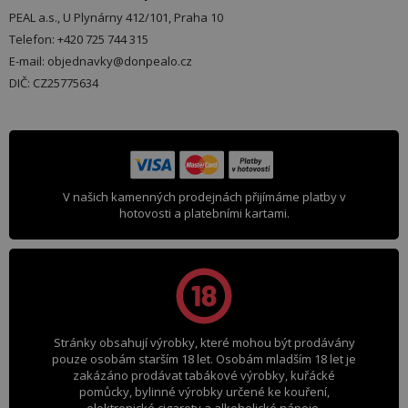
PEAL a.s., U Plynárny 412/101, Praha 10
Telefon: +420 725 744 315
E-mail: objednavky@donpealo.cz
DIČ: CZ25775634
V našich kamenných prodejnách přijímáme platby v
hotovosti a platebními kartami.
Stránky obsahují výrobky, které mohou být prodávány
pouze osobám starším 18 let. Osobám mladším 18 let je
zakázáno prodávat tabákové výrobky, kuřácké
pomůcky, bylinné výrobky určené ke kouření,