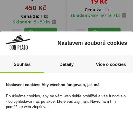
19 Kč
450 Kč
Cena za:
1 ks
Skladem:
více než 500 ks
Cena za:
1 ks
Skladem:
5 - 50 ks
Nastavení souborů cookies
Souhlas
Detaily
Více o cookies
Nastavení cookies: Aby všechno fungovalo, jak má.
Používáme cookies, aby se vám web dobře prohlížel a vše fungovalo
- od vyhledávání až po akce, které vás zajímají. Navíc nám tím
pomůžete web zlepšovat.
Zapalovač Clipper
Rolovačka OCB Kovová
FCP11RH Pop Covers
Velká
Hippie Passion 3