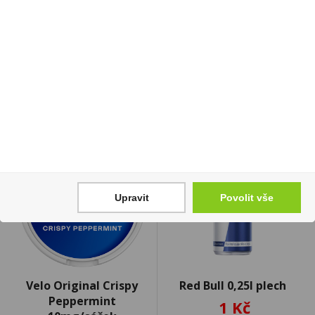
122 Kč
1 635 Kč
Cena za:
1 ks
Skladem:
5 - 50 ks
Cena za:
balení (30 ks)
Skladem:
do 5 balení
Upravit
Povolit vše
Velo Original Crispy
Red Bull 0,25l plech
Peppermint
1 Kč