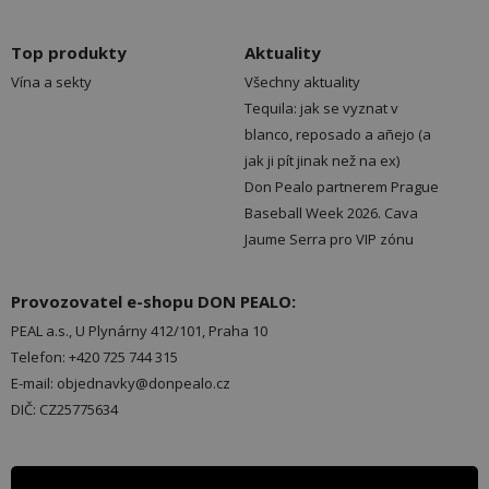
Top produkty
Aktuality
Vína a sekty
Všechny aktuality
Tequila: jak se vyznat v
blanco, reposado a añejo (a
jak ji pít jinak než na ex)
Don Pealo partnerem Prague
Baseball Week 2026. Cava
Jaume Serra pro VIP zónu
Provozovatel e-shopu DON PEALO:
PEAL a.s., U Plynárny 412/101, Praha 10
Telefon: +420 725 744 315
E-mail: objednavky@donpealo.cz
DIČ: CZ25775634