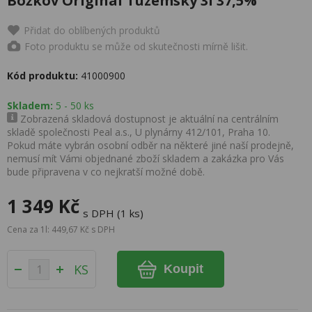
Božkov Originál Tuzemský 3l 37,5%
Přidat do oblíbených produktů
Foto produktu se může od skutečnosti mírně lišit.
Kód produktu:
41000900
Skladem:
5 - 50 ks
Zobrazená skladová dostupnost je aktuální na centrálním
skladě společnosti Peal a.s., U plynárny 412/101, Praha 10.
Pokud máte vybrán osobní odběr na některé jiné naší prodejně,
nemusí mít Vámi objednané zboží skladem a zakázka pro Vás
bude připravena v co nejkratší možné době.
1 349 Kč
s DPH (1 ks)
Cena za 1l: 449,67 Kč s DPH
KS
Koupit