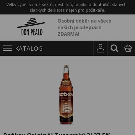
Velký výběr vína a sektů, destilátů, tabáku a doutníků, slaných i
sladkých delikates nejen pro požitkáře.
Osobní odběr na všech
našich prodejnách
ZDARMA!
KATALOG