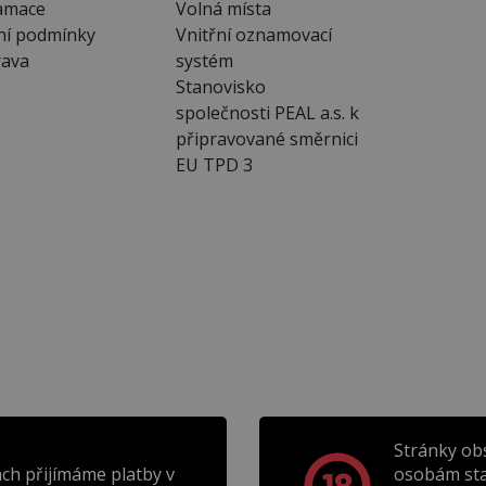
amace
Volná místa
ní podmínky
Vnitřní oznamovací
ava
systém
Stanovisko
společnosti PEAL a.s. k
připravované směrnici
EU TPD 3
Stránky ob
ch přijímáme platby v
osobám sta