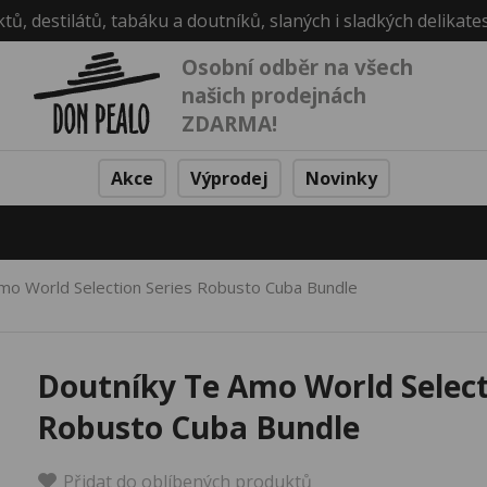
ktů, destilátů, tabáku a doutníků, slaných i sladkých delikate
Osobní odběr na všech
našich prodejnách
ZDARMA!
Akce
Výprodej
Novinky
mo World Selection Series Robusto Cuba Bundle
Doutníky Te Amo World Select
Robusto Cuba Bundle
Přidat do oblíbených produktů