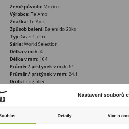
Země původu:
Mexico
Výrobce:
Te Amo
Značka:
Te Amo
Způsob balení:
Balení do 20ks
Typ:
Gran Corto
Série:
World Selection
Délka v inch:
4
Délka v mm:
104
Průměr / prstýnek v inch:
61
Průměr / prstýnek v mm:
24,1
Druh:
Long filler
Další informace:
Nastavení souborů c
Doutníky Te Amo jsou celosvětově velmi oblíbené. Rod
1880 patří ke kapitánům mexického tabákového průmys
vyhlášený velmi kvalitní tabák a vyrábí proslavené dou
Souhlas
Detaily
Více o coo
což je nejvíce prodávaný mexický výběrový doutník na s