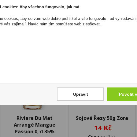
I přesto, že jsou informace o výrobcích pravidelně aktualiz
í cookies: Aby všechno fungovalo, jak má.
odpovědnost za jakékoliv nesprávné informace. To však nemá vl
zákona. Tyto informace jsou podávány pouze pro osobní použit
 cookies, aby se vám web dobře prohlížel a vše fungovalo - od vyhledávání
kopírovány bez předchozího souhlasu DonPealo ani bez řádnéh
ré vás zajímají. Navíc nám tím pomůžete web zlepšovat.
Upravit
Povolit 
Riviere Du Mat
Sojové Řezy 50g Zora
Arrangé Mangue
14 Kč
Passion 0,7l 35%
Cena za:
1 ks