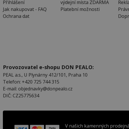
Přihlášení
výdejní místa ZDARMA
Rekl
Jak nakupovat - FAQ
Platební možnosti
Práv
Ochrana dat
Dopr
Provozovatel e-shopu DON PEALO:
PEAL a.s., U Plynárny 412/101, Praha 10
Telefon: +420 725 744 315
E-mail: objednavky@donpealo.cz
DIČ: CZ25775634
V našich kamenných prodejná