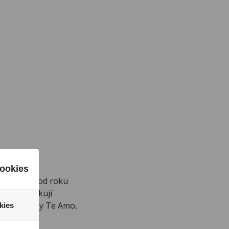
ookies
inná firma od roku
lu. Produkují
tníky značky Te Amo,
kies
větě.