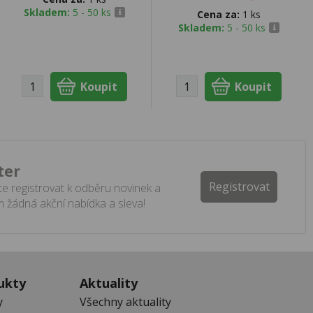
Skladem:
5 - 50 ks
Cena za:
1 ks
Skladem:
5 - 50 ks
ter
Registrovat
e registrovat k odběru novinek a
 žádná akční nabídka a sleva!
ukty
Aktuality
y
Všechny aktuality