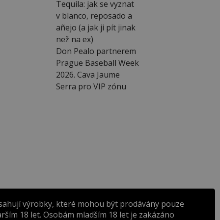
Tequila: jak se vyznat
v blanco, reposado a
añejo (a jak ji pít jinak
než na ex)
Don Pealo partnerem
Prague Baseball Week
2026. Cava Jaume
Serra pro VIP zónu
sahují výrobky, které mohou být prodávány pouze
rším 18 let. Osobám mladším 18 let je zakázáno