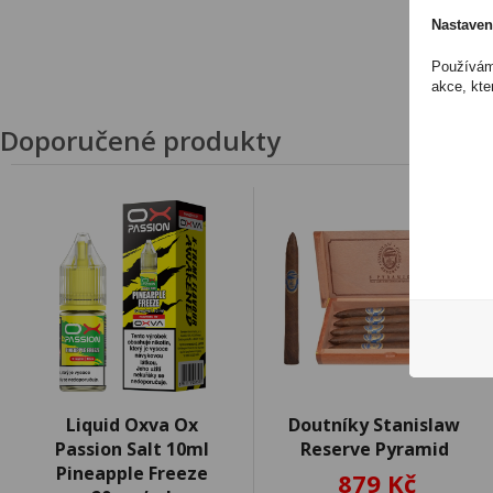
Nastaven
Používáme
akce, kte
Doporučené produkty
Liquid Oxva Ox
Doutníky Stanislaw
Passion Salt 10ml
Reserve Pyramid
Pineapple Freeze
879 Kč