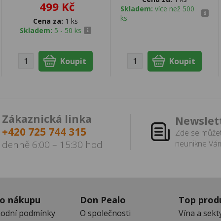
499 Kč
Skladem:
více než 500
ks
Cena za:
1 ks
Skladem:
5 - 50 ks
Zákaznická linka
Newslet
+420 725 744 315
Zde se můžet
denně 6:00 – 15:30 hod
neunikne Vám
 o nákupu
Don Pealo
Top prod
odní podmínky
O společnosti
Vína a sekt