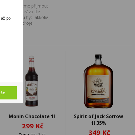
ovány, nemůžeme přijmout
iv na Vaše práva dle
í a nemohou být jakkoliv
 až po
o uvedení zdroje.
vše
Monin Chocolate 1l
Spirit of Jack Sorrow
1l 35%
299 Kč
349 Kč
Cena za:
1 ks