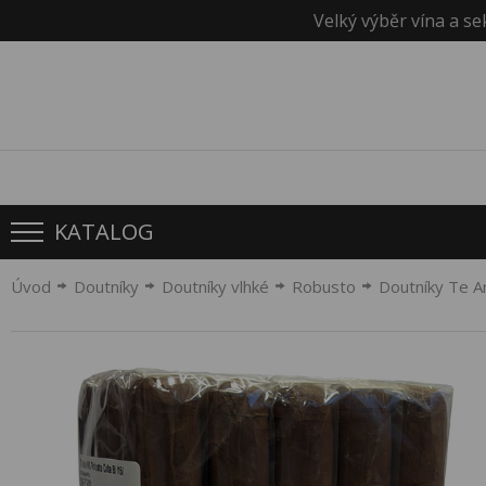
Velký výběr vína a se
KATALOG
Úvod
Doutníky
Doutníky vlhké
Robusto
Doutníky Te A