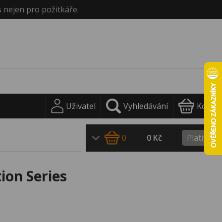
s nejen pro požitkáře.
Uživatel
Vyhledávání
Košík
0
0 Kč
Platit
ion Series