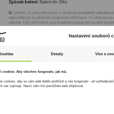
Způsob balení:
Balení do 20ks
I přesto, že jsou informace o výrobcích pravidelně aktualiz
odpovědnost za jakékoliv nesprávné informace. To však nemá vl
zákona. Tyto informace jsou podávány pouze pro osobní použit
kopírovány bez předchozího souhlasu DonPealo ani bez řádnéh
Nastavení souborů c
Souhlas
Detaily
Více o coo
í cookies: Aby všechno fungovalo, jak má.
 cookies, aby se vám web dobře prohlížel a vše fungovalo - od vyhledávání
ré vás zajímají. Navíc nám tím pomůžete web zlepšovat.
Tabáková náplň Evo
Merlot 0,75l Vinařství
for Ploom Bronze U
Krist