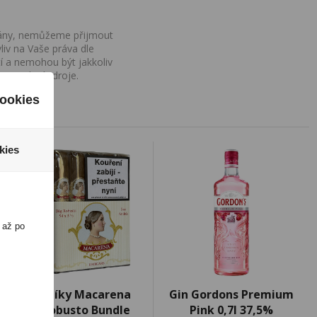
ovány, nemůžeme přijmout
iv na Vaše práva dle
í a nemohou být jakkoliv
o uvedení zdroje.
ookies
kies
 až po
Doutníky Macarena
Gin Gordons Premium
Big Robusto Bundle
Pink 0,7l 37,5%