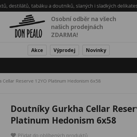
ktů, destilátů, tabáku a doutníků, slaných i sladkých delikate
Osobní odběr na všech
našich prodejnách
ZDARMA!
Akce
Výprodej
Novinky
a Cellar Reserve 12YO Platinum Hedonism 6x58
Doutníky Gurkha Cellar Rese
Platinum Hedonism 6x58
Přidat do oblíbených produktů