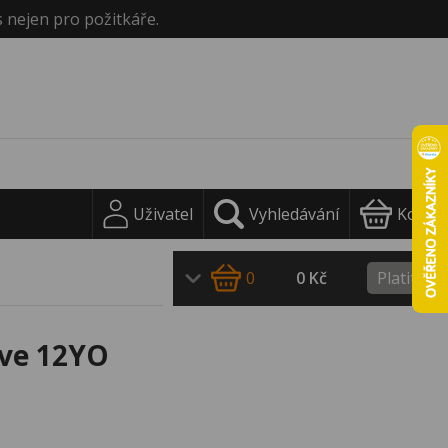
s nejen pro požitkáře.
Uživatel
Vyhledávání
Košík
0
0 Kč
Platit
rve 12YO