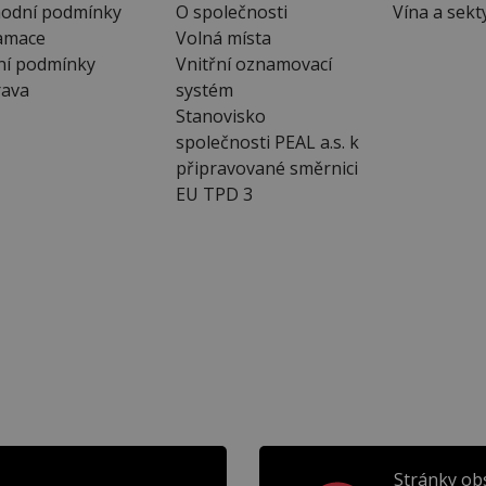
odní podmínky
O společnosti
Vína a sekt
amace
Volná místa
ní podmínky
Vnitřní oznamovací
ava
systém
Stanovisko
společnosti PEAL a.s. k
připravované směrnici
EU TPD 3
Stránky ob