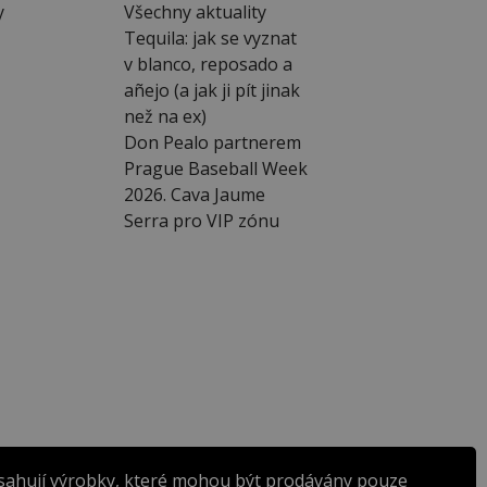
y
Všechny aktuality
Tequila: jak se vyznat
v blanco, reposado a
añejo (a jak ji pít jinak
než na ex)
Don Pealo partnerem
Prague Baseball Week
2026. Cava Jaume
Serra pro VIP zónu
sahují výrobky, které mohou být prodávány pouze