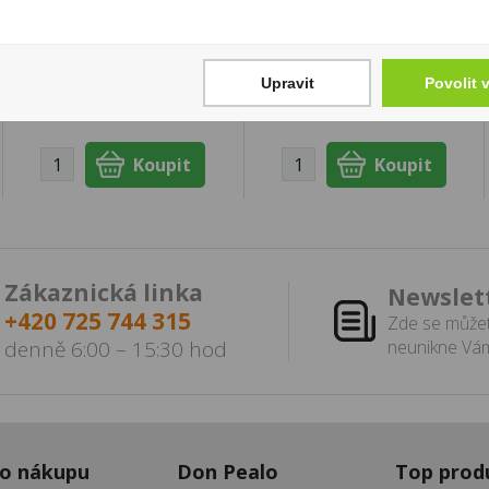
1 250 Kč
99 Kč
Cena za:
balení (10 ks)
Cena za:
1 ks
Skladem:
50 - 100
Skladem:
5 - 50 ks
Upravit
Povolit 
balení
Zákaznická linka
Newslet
+420 725 744 315
Zde se můžet
denně 6:00 – 15:30 hod
neunikne Vám
 o nákupu
Don Pealo
Top prod