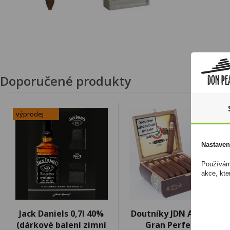
Doporučené produkty
výprodej
Nastaven
Používáme
akce, kte
Jack Daniels 0,7l 40%
Doutníky JDN Antaňo
(dárkové balení zimní
Gran Perfecto