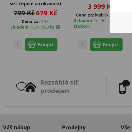
set čepice a rukavice)
3 999 Kč
799 Kč
679 Kč
Cena za:
krabičku (20 ks)
Skladem:
5 - 50
Cena za:
1 ks
krabiček
Skladem:
100 - 500 ks
Rozsáhlá síť
prodejen
Váš nákup
Prodejny
Vše