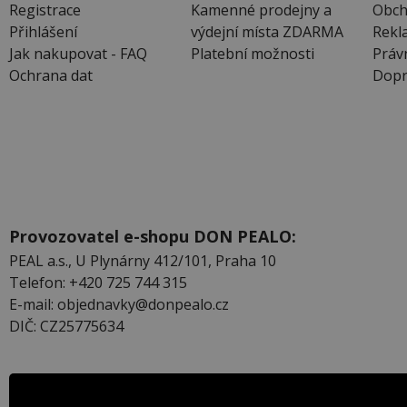
Registrace
Kamenné prodejny a
Obch
Přihlášení
výdejní místa ZDARMA
Rekl
Jak nakupovat - FAQ
Platební možnosti
Práv
Ochrana dat
Dopr
Provozovatel e-shopu DON PEALO:
PEAL a.s., U Plynárny 412/101, Praha 10
Telefon: +420 725 744 315
E-mail: objednavky@donpealo.cz
DIČ: CZ25775634