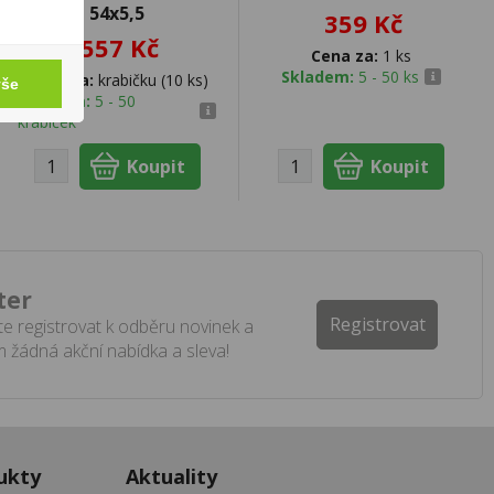
54x5,5
359 Kč
557 Kč
Cena za:
1 ks
Skladem:
5 - 50 ks
Cena za:
krabičku (10 ks)
vše
Skladem:
5 - 50
krabiček
ter
Registrovat
e registrovat k odběru novinek a
 žádná akční nabídka a sleva!
ukty
Aktuality