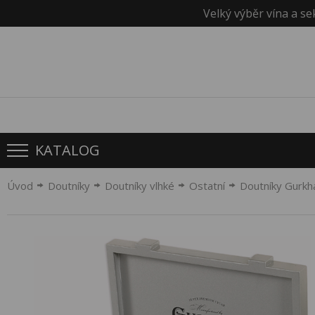
Velký výběr vína a se
KATALOG
Úvod
Doutníky
Doutníky vlhké
Ostatní
Doutníky Gurkh