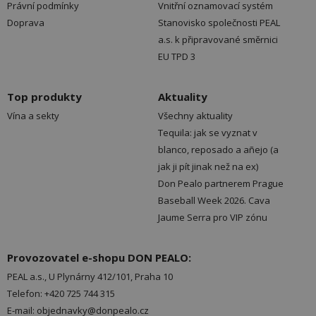
Právní podmínky
Vnitřní oznamovací systém
Doprava
Stanovisko společnosti PEAL
a.s. k připravované směrnici
EU TPD 3
Top produkty
Aktuality
Vína a sekty
Všechny aktuality
Tequila: jak se vyznat v
blanco, reposado a añejo (a
jak ji pít jinak než na ex)
Don Pealo partnerem Prague
Baseball Week 2026. Cava
Jaume Serra pro VIP zónu
Provozovatel e-shopu DON PEALO:
PEAL a.s., U Plynárny 412/101, Praha 10
Telefon: +420 725 744 315
E-mail: objednavky@donpealo.cz