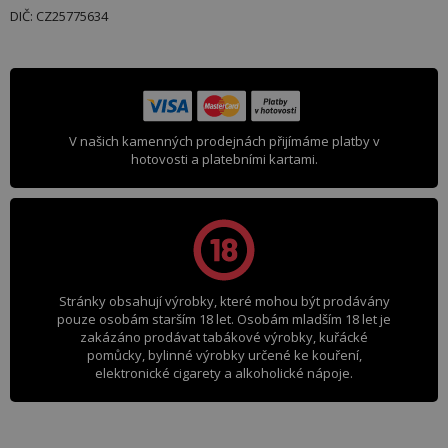
DIČ: CZ25775634
V našich kamenných prodejnách přijímáme platby v
hotovosti a platebními kartami.
Stránky obsahují výrobky, které mohou být prodávány
pouze osobám starším 18 let. Osobám mladším 18 let je
zakázáno prodávat tabákové výrobky, kuřácké
pomůcky, bylinné výrobky určené ke kouření,
elektronické cigarety a alkoholické nápoje.