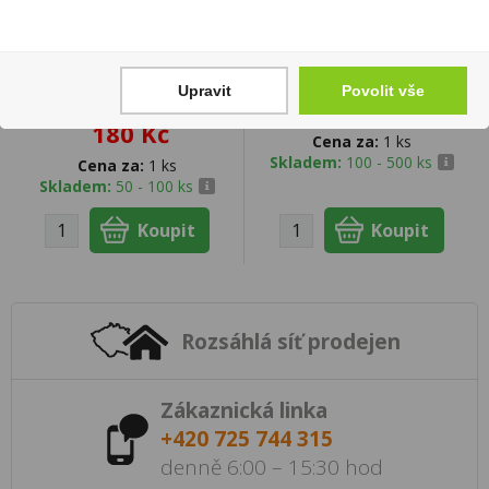
Shiraz Cabernet
Tuzemák Nakup 0,5l
Sauvignon 0,75l Coral
37,5%
Upravit
Povolit vše
Reef
139 Kč
180 Kč
Cena za:
1 ks
Skladem:
100 - 500 ks
Cena za:
1 ks
Skladem:
50 - 100 ks
Rozsáhlá síť prodejen
Zákaznická linka
+420 725 744 315
denně 6:00 – 15:30 hod