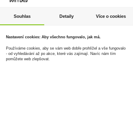
Souhlas
Detaily
Více o cookies
Zapalovač Clipper
Monin Chocolate
CP11RH Space Area
Cookie 0,7l
544 Kč
299 Kč
Nastavení cookies: Aby všechno fungovalo, jak má.
Cena za:
balení (24 ks)
Cena za:
1 ks
Používáme cookies, aby se vám web dobře prohlížel a vše fungovalo
Skladem:
5 - 50 balení
Skladem:
do 5 ks
- od vyhledávání až po akce, které vás zajímají. Navíc nám tím
pomůžete web zlepšovat.