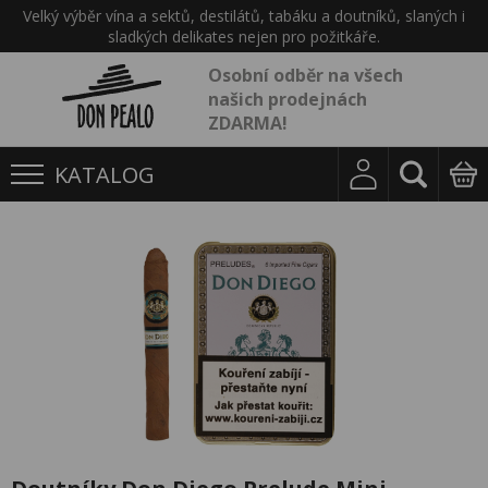
Velký výběr vína a sektů, destilátů, tabáku a doutníků, slaných i
sladkých delikates nejen pro požitkáře.
Osobní odběr na všech
našich prodejnách
ZDARMA!
KATALOG