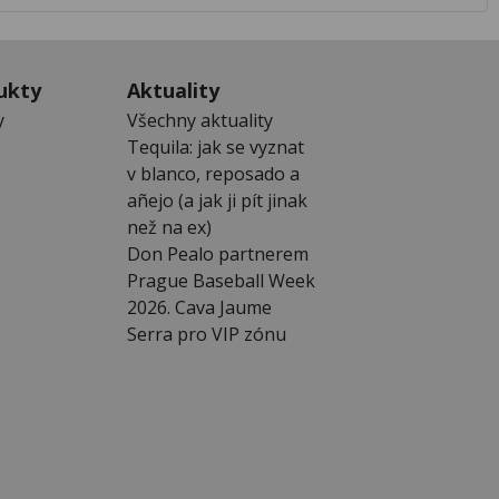
ukty
Aktuality
y
Všechny aktuality
Tequila: jak se vyznat
v blanco, reposado a
añejo (a jak ji pít jinak
než na ex)
Don Pealo partnerem
Prague Baseball Week
2026. Cava Jaume
Serra pro VIP zónu