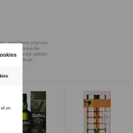
ovány, nemůžeme přijmout
iv na Vaše práva dle
í a nemohou být jakkoliv
ookies
o uvedení zdroje.
kies
 až po