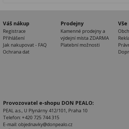
Váš nákup
Prodejny
Vše
Registrace
Kamenné prodejny a
Obch
Přihlášení
výdejní místa ZDARMA
Rekl
Jak nakupovat - FAQ
Platební možnosti
Práv
Ochrana dat
Dopr
Provozovatel e-shopu DON PEALO:
PEAL a.s., U Plynárny 412/101, Praha 10
Telefon: +420 725 744 315
E-mail: objednavky@donpealo.cz