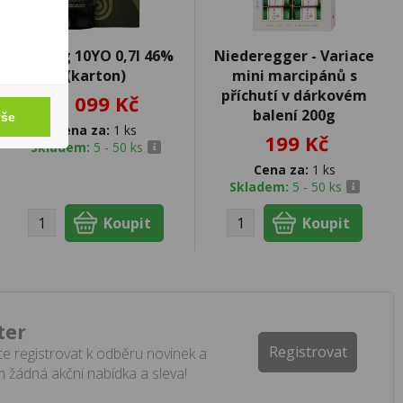
Ardbeg 10YO 0,7l 46%
Niederegger - Variace
(karton)
mini marcipánů s
příchutí v dárkovém
1 099 Kč
balení 200g
vše
Cena za:
1 ks
199 Kč
Skladem:
5 - 50 ks
Cena za:
1 ks
Skladem:
5 - 50 ks
ter
Registrovat
e registrovat k odběru novinek a
 žádná akční nabídka a sleva!