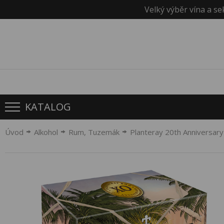
Velký výběr vína a se
KATALOG
Úvod
Alkohol
Rum, Tuzemák
Planteray 20th Anniversary