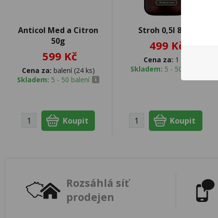
Anticol Med a Citron
Stroh 0,5l 80%
50g
499 Kč
599 Kč
Cena za:
1 ks
Skladem:
5 - 50 ks
Cena za:
balení (24 ks)
Skladem:
5 - 50 balení
Rozsáhlá síť
prodejen