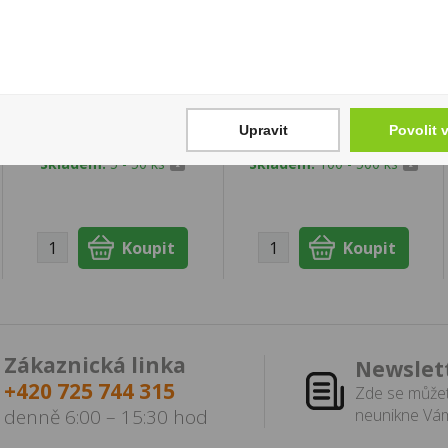
Dárková Slivovice 3l
Avanti Pesca Broskev
50% Sudlička
0,75l
2 599 Kč
64 Kč
Upravit
Povolit 
Cena za:
1 ks
Cena za:
1 ks
Skladem:
5 - 50 ks
Skladem:
100 - 500 ks
Zákaznická linka
Newslet
+420 725 744 315
Zde se můžet
denně 6:00 – 15:30 hod
neunikne Vám