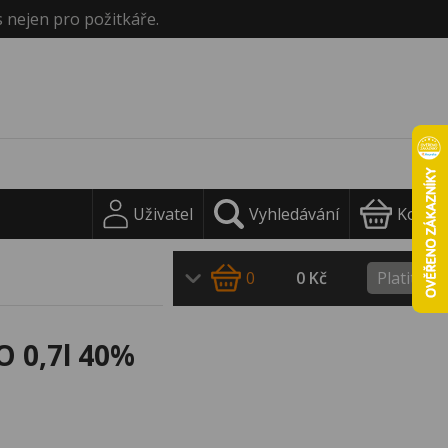
s nejen pro požitkáře.
Uživatel
Vyhledávání
Košík
0
0 Kč
Platit
O 0,7l 40%