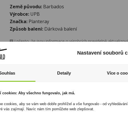
Země původu:
Barbados
Výrobce:
UPB
Značka:
Planteray
Způsob balení:
Dárková balení
I přesto, že jsou informace o výrobcích pravidelně aktualiz
odpovědnost za jakékoliv nesprávné informace. To však nemá vl
zákona. Tyto informace jsou podávány pouze pro osobní použit
Nastavení souborů c
kopírovány bez předchozího souhlasu DonPealo ani bez řádnéh
Souhlas
Detaily
Více o coo
í cookies: Aby všechno fungovalo, jak má.
 cookies, aby se vám web dobře prohlížel a vše fungovalo - od vyhledávání
ré vás zajímají. Navíc nám tím pomůžete web zlepšovat.