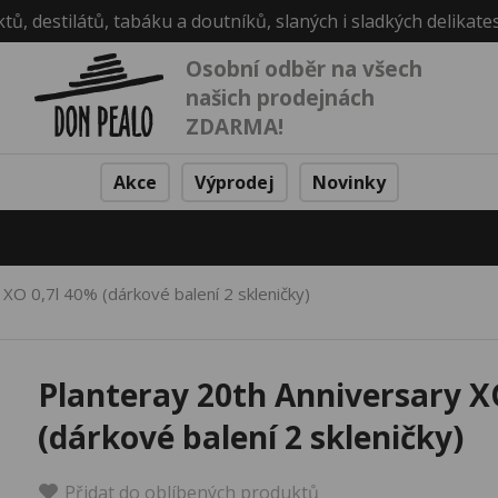
ktů, destilátů, tabáku a doutníků, slaných i sladkých delikate
Osobní odběr na všech
našich prodejnách
ZDARMA!
Akce
Výprodej
Novinky
 XO 0,7l 40% (dárkové balení 2 skleničky)
Planteray 20th Anniversary X
(dárkové balení 2 skleničky)
Přidat do oblíbených produktů