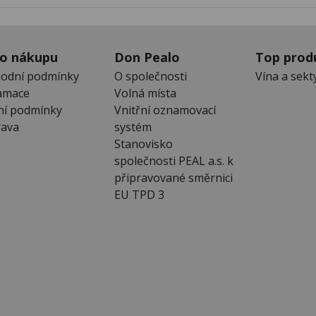
 o nákupu
Don Pealo
Top prod
odní podmínky
O společnosti
Vína a sekt
amace
Volná místa
ní podmínky
Vnitřní oznamovací
ava
systém
Stanovisko
společnosti PEAL a.s. k
připravované směrnici
EU TPD 3