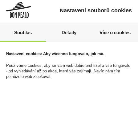
Nastavení souborů cookies
Souhlas
Detaily
Více o cookies
Doutníky Davidoff
Vuse PRO One Pen 1000
Nastavení cookies: Aby všechno fungovalo, jak má.
Primeros Dominican
Purple Grape Mint
Používáme cookies, aby se vám web dobře prohlížel a vše fungovalo
18mg/ml
999 Kč
- od vyhledávání až po akce, které vás zajímají. Navíc nám tím
169 Kč
pomůžete web zlepšovat.
Cena za:
krabičku (6 ks)
Skladem:
5 - 50 krabiček
Cena za:
1 ks
Skladem:
do 5 ks
novinka