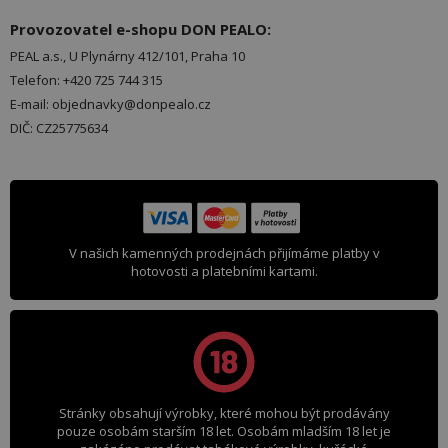
Provozovatel e-shopu DON PEALO:
PEAL a.s., U Plynárny 412/101, Praha 10
Telefon: +420 725 744 315
E-mail: objednavky@donpealo.cz
DIČ: CZ25775634
V našich kamenných prodejnách přijímáme platby v
hotovosti a platebními kartami.
Stránky obsahují výrobky, které mohou být prodávány
pouze osobám starším 18 let. Osobám mladším 18 let je