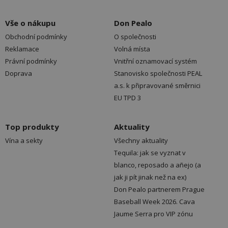
Vše o nákupu
Don Pealo
Obchodní podmínky
O společnosti
Reklamace
Volná místa
Právní podmínky
Vnitřní oznamovací systém
Doprava
Stanovisko společnosti PEAL
a.s. k připravované směrnici
EU TPD 3
Top produkty
Aktuality
Vína a sekty
Všechny aktuality
Tequila: jak se vyznat v
blanco, reposado a añejo (a
jak ji pít jinak než na ex)
Don Pealo partnerem Prague
Baseball Week 2026. Cava
Jaume Serra pro VIP zónu