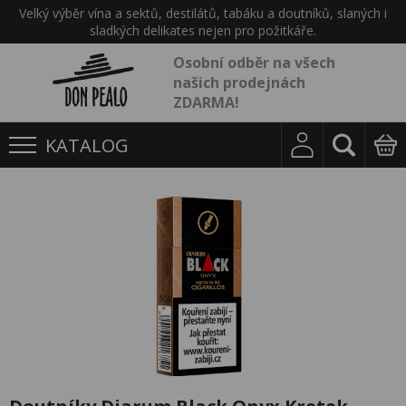
Velký výběr vína a sektů, destilátů, tabáku a doutníků, slaných i
sladkých delikates nejen pro požitkáře.
Osobní odběr na všech
našich prodejnách
ZDARMA!
KATALOG