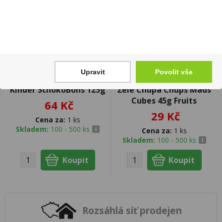
Upravit
Povolit vše
Kinder SchokoBons 125g
Želé Chupa Chups Mads
Cubes 45g Fruits
64 Kč
29 Kč
Cena za:
1 ks
Skladem:
100 - 500 ks
Cena za:
1 ks
Skladem:
100 - 500 ks
Rozsáhlá síť prodejen