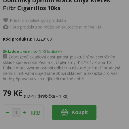
Doutníky Djarum Black Onyx Kretek
Filtr Cigarillos 10ks
Přidat do oblíbených produktů
Foto produktu se může od skutečnosti mírně lišit.
Kód produktu:
13228100
Skladem:
více než 500 krabiček
Zobrazená skladová dostupnost je aktuální na centrálním
skladě společnosti Peal a.s., U plynárny 412/101, Praha 10.
Pokud máte vybrán osobní odběr na některé jiné naší prodejně,
nemusí mít Vámi objednané zboží skladem a zakázka pro Vás
bude připravena v co nejkratší možné době.
79 Kč
s DPH (krabička - 1 ks)
KRB
Koupit