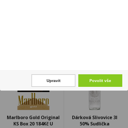
balení)
54 Kč
3 799 Kč
3 299 Kč
Cena za:
1 ks
Skladem:
5 - 50 ks
Cena za:
1 ks
Skladem:
5 - 50 ks
Upravit
Povolit vše
Marlboro Gold Original
Dárková Slivovice 3l
KS Box 20 184Kč U
50% Sudlička