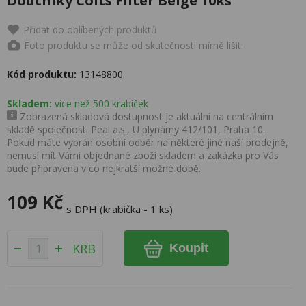
Doutníky Colts Filter Beige 10ks
Přidat do oblíbených produktů
Foto produktu se může od skutečnosti mírně lišit.
Kód produktu:
13148800
Skladem:
více než 500 krabiček
Zobrazená skladová dostupnost je aktuální na centrálním
skladě společnosti Peal a.s., U plynárny 412/101, Praha 10.
Pokud máte vybrán osobní odběr na některé jiné naší prodejně,
nemusí mít Vámi objednané zboží skladem a zakázka pro Vás
bude připravena v co nejkratší možné době.
109 Kč
s DPH (krabička - 1 ks)
KRB
Koupit