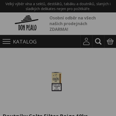
Velký výběr vína a sektů, destilátů, tabáku a doutníků, slaných i
sladkých delikates nejen pro požitkáře.
Osobní odběr na všech
našich prodejnách
ZDARMA!
KATALOG