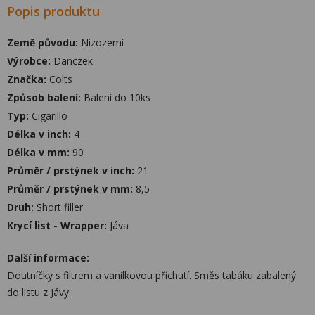
Popis produktu
Země původu:
Nizozemí
Výrobce:
Danczek
Značka:
Colts
Způsob balení:
Balení do 10ks
Typ:
Cigarillo
Délka v inch:
4
Délka v mm:
90
Průměr / prstýnek v inch:
21
Průměr / prstýnek v mm:
8,5
Druh:
Short filler
Krycí list - Wrapper:
Jáva
Další informace:
Doutníčky s filtrem a vanilkovou příchutí. Směs tabáku zabalený
do listu z Jávy.