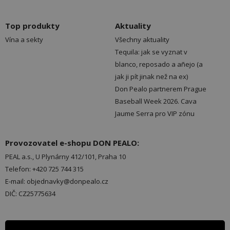
Top produkty
Aktuality
Vína a sekty
Všechny aktuality
Tequila: jak se vyznat v
blanco, reposado a añejo (a
jak ji pít jinak než na ex)
Don Pealo partnerem Prague
Baseball Week 2026. Cava
Jaume Serra pro VIP zónu
Provozovatel e-shopu DON PEALO:
PEAL a.s., U Plynárny 412/101, Praha 10
Telefon: +420 725 744 315
E-mail: objednavky@donpealo.cz
DIČ: CZ25775634