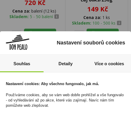
720 Kč
149 Kč
Cena za:
balení (12 ks)
Skladem:
5 - 50 balení
Cena za:
1 ks
Skladem:
100 - 500 ks
Nastavení souborů cookies
sleva -13%
Souhlas
Detaily
Více o cookies
Nastavení cookies: Aby všechno fungovalo, jak má.
Používáme cookies, aby se vám web dobře prohlížel a vše fungovalo
- od vyhledávání až po akce, které vás zajímají. Navíc nám tím
pomůžete web zlepšovat.
Bianco 0,75l Colle Del
Malteco 1995 0,7l 40%
Sole
(dřevěné dárkové