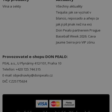
Vína a sekty
Všechny aktuality
Tequila: jak se vyznat v
blanco, reposado a añejo (a
jak ji pít jinak než na ex)
Don Pealo partnerem Prague
Baseball Week 2026. Cava
Jaume Serra pro VIP zónu
Provozovatel e-shopu DON PEALO:
PEAL a.s., U Plynárny 412/101, Praha 10
Telefon: +420 725 744 315
E-mail: objednavky@donpealo.cz
DIČ: CZ25775634