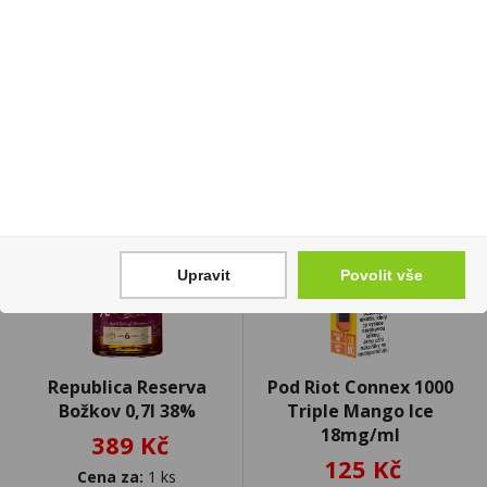
Skladem:
100 - 500 balení
Cena za:
1 ks
Skladem:
5 - 50 balení
Upravit
Povolit vše
Republica Reserva
Pod Riot Connex 1000
Božkov 0,7l 38%
Triple Mango Ice
18mg/ml
389 Kč
125 Kč
Cena za:
1 ks