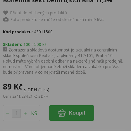
Bohemia Sekt Demi 0,375l Bílá 11,5%
Přidat do oblíbených produktů
Foto produktu se může od skutečnosti mírně lišit.
Kód produktu:
43011500
Skladem:
100 - 500 ks
Zobrazená skladová dostupnost je aktuální na centrálním
skladě společnosti Peal a.s., U plynárny 412/101, Praha 10.
Pokud máte vybrán osobní odběr na některé jiné naší prodejně,
nemusí mít Vámi objednané zboží skladem a zakázka pro Vás
bude připravena v co nejkratší možné době.
89 Kč
s DPH (1 ks)
Cena za 1l: 234,21 Kč s DPH
KS
Koupit