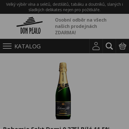
Velký výběr vína a sektů, destilátů, tabáku a doutníků, slaných i
sladkých delikates nejen pro požitkáře.
Osobní odběr na všech
našich prodejnách
ZDARMA!
KATALOG