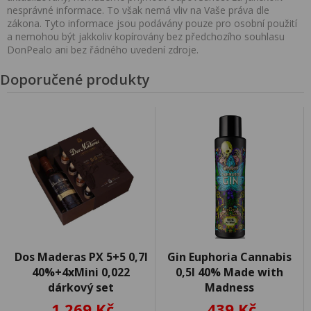
nesprávné informace. To však nemá vliv na Vaše práva dle
zákona. Tyto informace jsou podávány pouze pro osobní použití
a nemohou být jakkoliv kopírovány bez předchozího souhlasu
DonPealo ani bez řádného uvedení zdroje.
Doporučené produkty
Dos Maderas PX 5+5 0,7l
Gin Euphoria Cannabis
40%+4xMini 0,022
0,5l 40% Made with
dárkový set
Madness
1 269 Kč
439 Kč