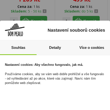
Cena za:
1 ks
Cena za:
1 ks
Skladem:
5 - 50 ks
Skladem:
do 5 ks
Nastavení souborů cookies
Souhlas
Detaily
Více o cookies
Nastavení cookies: Aby všechno fungovalo, jak má.
Používáme cookies, aby se vám web dobře prohlížel a vše fungovalo
- od vyhledávání až po akce, které vás zajímají. Navíc nám tím
pomůžete web zlepšovat.
Tabák cigaretový Drum
Winston Blue 166Kč U
Bright Blue 40g
1 660 Kč
430 Kč
Cena za:
balení (10 ks)