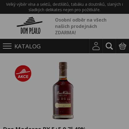
Velký výběr vína a sektů, destilátů, tabáku a doutníků, slaných i
sladkých delikates nejen pro požitkáře.
Osobní odběr na všech
našich prodejnách
ZDARMA!
KATALOG