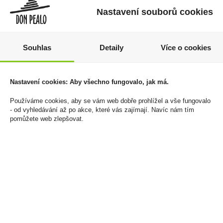
Nastavení souborů cookies
Souhlas
Detaily
Více o cookies
Heffron 0,7l 38%
Jack Daniels Apple 0,05l
Nastavení cookies: Aby všechno fungovalo, jak má.
35% Mini
339 Kč
59 Kč
Používáme cookies, aby se vám web dobře prohlížel a vše fungovalo
Cena za:
1 ks
- od vyhledávání až po akce, které vás zajímají. Navíc nám tím
Skladem:
5 - 50 ks
Cena za:
1 ks
pomůžete web zlepšovat.
Skladem:
50 - 100 ks