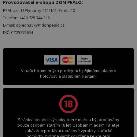
Provozovatel e-shopu DON PEALO:
PEAL a.s., U Plynárny 412/101, Praha 10
Telefon: +420 725 744 315
E-mail: objednavky@donpealo.cz
DIČ: CZ25775634
V našich kamenných prodejnách přijímáme platby v
hotovosti a platebními kartami.
Stránky obsahují výrobky, které mohou být prodávány
pouze osobám starším 18 let. Osobám mladším 18 let je
zakázáno prodávat tabákové výrobky, kuřácké
pomůcky, bylinné výrobky určené ke kouření,