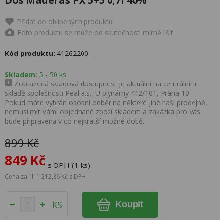
Dos Maderas PX 5+5 0,7l 40%
Přidat do oblíbených produktů
Foto produktu se může od skutečnosti mírně lišit.
Kód produktu:
41262200
Skladem:
5 - 50 ks
Zobrazená skladová dostupnost je aktuální na centrálním
skladě společnosti Peal a.s., U plynárny 412/101, Praha 10.
Pokud máte vybrán osobní odběr na některé jiné naší prodejně,
nemusí mít Vámi objednané zboží skladem a zakázka pro Vás
bude připravena v co nejkratší možné době.
899 Kč
849 Kč
s DPH (1 ks)
Cena za 1l: 1 212,86 Kč s DPH
KS
Koupit