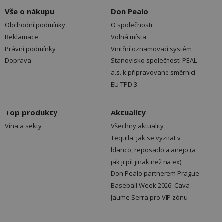
Vše o nákupu
Don Pealo
Obchodní podmínky
O společnosti
Reklamace
Volná místa
Právní podmínky
Vnitřní oznamovací systém
Doprava
Stanovisko společnosti PEAL
a.s. k připravované směrnici
EU TPD 3
Top produkty
Aktuality
Vína a sekty
Všechny aktuality
Tequila: jak se vyznat v
blanco, reposado a añejo (a
jak ji pít jinak než na ex)
Don Pealo partnerem Prague
Baseball Week 2026. Cava
Jaume Serra pro VIP zónu