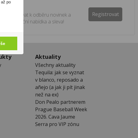
 až po
ter
Registrovat
e registrovat k odběru novinek a
 žádná akční nabídka a sleva!
vše
ukty
Aktuality
y
Všechny aktuality
Tequila: jak se vyznat
v blanco, reposado a
añejo (a jak ji pít jinak
než na ex)
Don Pealo partnerem
Prague Baseball Week
2026. Cava Jaume
Serra pro VIP zónu