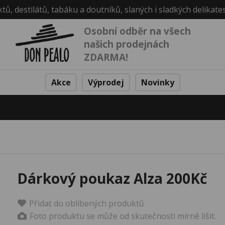
ktů, destilátů, tabáku a doutníků, slaných i sladkých delikate
Osobní odběr na všech
našich prodejnách
ZDARMA!
Akce
Výprodej
Novinky
Dárkový poukaz Alza 200Kč
Přidat do oblíbených produktů
Foto produktu se může od skutečnosti mírně lišit.