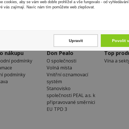
 cookies, aby se vám web dobře prohlížel a vše fungovalo - od vyhledávání
Zákaznická linka
Newslet
ré vás zajímají. Navíc nám tím pomůžete web zlepšovat.
+420 725 744 315
Zde se můžet
denně 6:00 – 15:30 hod
neunikne Vám
Upravit
Povolit 
 o nákupu
Don Pealo
Top prod
odní podmínky
O společnosti
Vína a sekt
amace
Volná místa
ní podmínky
Vnitřní oznamovací
ava
systém
Stanovisko
společnosti PEAL a.s. k
připravované směrnici
EU TPD 3