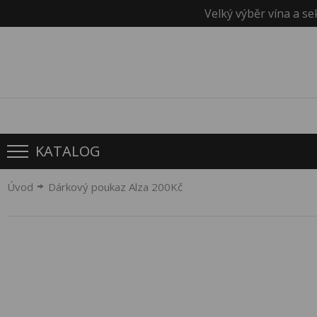
Velký výběr vína a se
KATALOG
Úvod
Dárkový poukaz Alza 200Kč