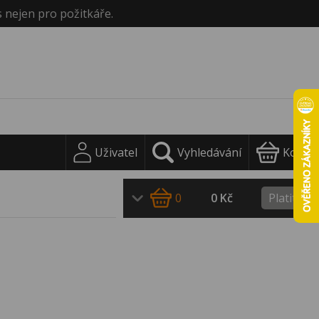
s nejen pro požitkáře.
Uživatel
Vyhledávání
Košík
0
0 Kč
Platit