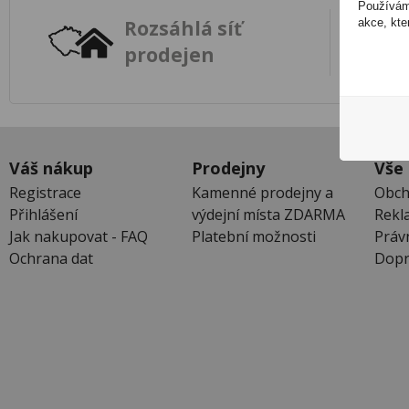
Používáme
akce, kte
Rozsáhlá síť
prodejen
Váš nákup
Prodejny
Vše
Registrace
Kamenné prodejny a
Obch
Přihlášení
výdejní místa ZDARMA
Rekl
Jak nakupovat - FAQ
Platební možnosti
Práv
Ochrana dat
Dopr