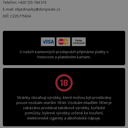
Telefon: +420 725 744 315
E-mail: objednavky@donpealo.cz
DIČ: CZ25775634
V našich kamenných prodejnách přijímáme platby v
hotovosti a platebními kartami.
Stránky obsahují výrobky, které mohou být prodávány
pouze osobám starším 18 let. Osobám mladším 18 let je
zakázáno prodávat tabákové výrobky, kuřácké
pomůcky, bylinné výrobky určené ke kouření,
elektronické cigarety a alkoholické nápoje.