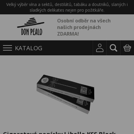
Velký výběr vína a sektů, destilátů, tabáku a doutníků, slaných i
sladkých delikates nejen pro požitkáře.
Osobní odběr na všech
našich prodejnách
ZDARMA!
KATALOG