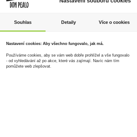
Nastavení souborů cookies
Souhlas
Detaily
Více o cookies
Martell V.S. 0,7l 40%
Macabeo 0,75
Nastavení cookies: Aby všechno fungovalo, jak má.
Vespertino
729 Kč
69 Kč
Používáme cookies, aby se vám web dobře prohlížel a vše fungovalo
Cena za:
1 ks
- od vyhledávání až po akce, které vás zajímají. Navíc nám tím
Skladem:
5 - 50 ks
Cena za:
1 ks
pomůžete web zlepšovat.
Skladem:
více než 500 ks