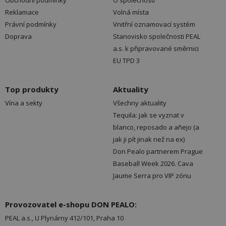
Obchodní podmínky
O společnosti
Reklamace
Volná místa
Právní podmínky
Vnitřní oznamovací systém
Doprava
Stanovisko společnosti PEAL
a.s. k připravované směrnici
EU TPD 3
Top produkty
Aktuality
Vína a sekty
Všechny aktuality
Tequila: jak se vyznat v
blanco, reposado a añejo (a
jak ji pít jinak než na ex)
Don Pealo partnerem Prague
Baseball Week 2026. Cava
Jaume Serra pro VIP zónu
Provozovatel e-shopu DON PEALO:
PEAL a.s., U Plynárny 412/101, Praha 10