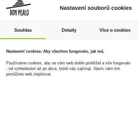
Nastavení souborů cookies
Souhlas
Detaily
Více o cookies
Niederegger -
Zapalovač Clipper
Nastavení cookies: Aby všechno fungovalo, jak má.
Nugátový box vrstvený
FCP22RH Metal Cover
nugát 100g
Nature Skulls
Používáme cookies, aby se vám web dobře prohlížel a vše fungovalo
- od vyhledávání až po akce, které vás zajímají. Navíc nám tím
100 Kč
1 608 Kč
pomůžete web zlepšovat.
Cena za:
1 ks
Cena za:
balení (30 ks)
Skladem:
100 - 500 ks
Skladem:
100 - 500 balení