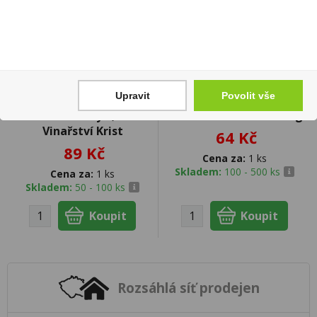
Upravit
Povolit vše
Chardonnay 0,75l
Kinder SchokoBons 125g
Vinařství Krist
64 Kč
89 Kč
Cena za:
1 ks
Skladem:
100 - 500 ks
Cena za:
1 ks
Skladem:
50 - 100 ks
Rozsáhlá síť prodejen