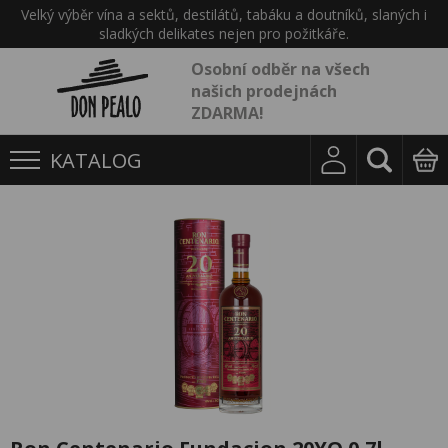
Velký výběr vína a sektů, destilátů, tabáku a doutníků, slaných i
sladkých delikates nejen pro požitkáře.
Osobní odběr na všech
našich prodejnách
ZDARMA!
KATALOG