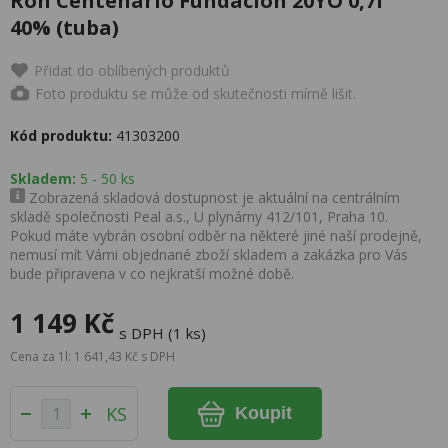
Ron Centenario Fundacion 20YO 0,7l
40% (tuba)
Přidat do oblíbených produktů
Foto produktu se může od skutečnosti mírně lišit.
Kód produktu:
41303200
Skladem:
5 - 50 ks
Zobrazená skladová dostupnost je aktuální na centrálním
skladě společnosti Peal a.s., U plynárny 412/101, Praha 10.
Pokud máte vybrán osobní odběr na některé jiné naší prodejně,
nemusí mít Vámi objednané zboží skladem a zakázka pro Vás
bude připravena v co nejkratší možné době.
1 149 Kč
s DPH (1 ks)
Cena za 1l: 1 641,43 Kč s DPH
KS
Koupit