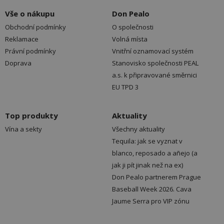
Vše o nákupu
Don Pealo
Obchodní podmínky
O společnosti
Reklamace
Volná místa
Právní podmínky
Vnitřní oznamovací systém
Doprava
Stanovisko společnosti PEAL
a.s. k připravované směrnici
EU TPD 3
Top produkty
Aktuality
Vína a sekty
Všechny aktuality
Tequila: jak se vyznat v
blanco, reposado a añejo (a
jak ji pít jinak než na ex)
Don Pealo partnerem Prague
Baseball Week 2026. Cava
Jaume Serra pro VIP zónu