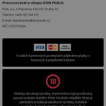
Provozovatel e-shopu DON PEALO:
PEAL a.s., U Plynárny 412/101, Praha 10
Telefon: +420 725 744 315
E-mail: objednavky@donpealo.cz
DIČ: CZ25775634
V našich kamenných prodejnách přijímáme platby v
hotovosti a platebními kartami.
Stránky obsahují výrobky, které mohou být prodávány
pouze osobám starším 18 let. Osobám mladším 18 let je
zakázáno prodávat tabákové výrobky, kuřácké