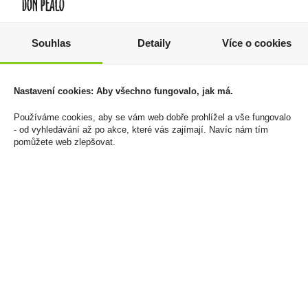
Liquid SilverCig 10ml
Pod Riot Connex 1000
Strawberry 6mg/ml
Triple Mango Ice
Souhlas
Detaily
Více o cookies
18mg/ml
150 Kč
125 Kč
Cena za:
1 ks
Nastavení cookies: Aby všechno fungovalo, jak má.
Skladem:
více než 500 ks
Cena za:
1 ks
Skladem:
více než 500 ks
Používáme cookies, aby se vám web dobře prohlížel a vše fungovalo
- od vyhledávání až po akce, které vás zajímají. Navíc nám tím
pomůžete web zlepšovat.