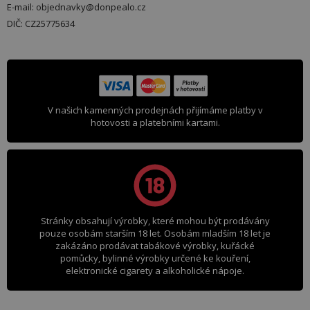
E-mail: objednavky@donpealo.cz
DIČ: CZ25775634
V našich kamenných prodejnách přijímáme platby v
hotovosti a platebními kartami.
Stránky obsahují výrobky, které mohou být prodávány
pouze osobám starším 18 let. Osobám mladším 18 let je
zakázáno prodávat tabákové výrobky, kuřácké
pomůcky, bylinné výrobky určené ke kouření,
elektronické cigarety a alkoholické nápoje.