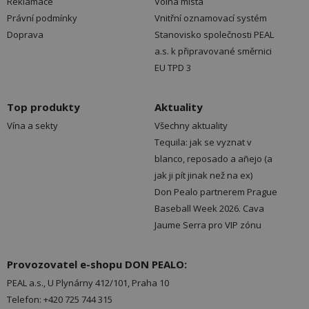
Reklamace
Volná místa
Právní podmínky
Vnitřní oznamovací systém
Doprava
Stanovisko společnosti PEAL
a.s. k připravované směrnici
EU TPD 3
Top produkty
Aktuality
Vína a sekty
Všechny aktuality
Tequila: jak se vyznat v
blanco, reposado a añejo (a
jak ji pít jinak než na ex)
Don Pealo partnerem Prague
Baseball Week 2026. Cava
Jaume Serra pro VIP zónu
Provozovatel e-shopu DON PEALO:
PEAL a.s., U Plynárny 412/101, Praha 10
Telefon: +420 725 744 315