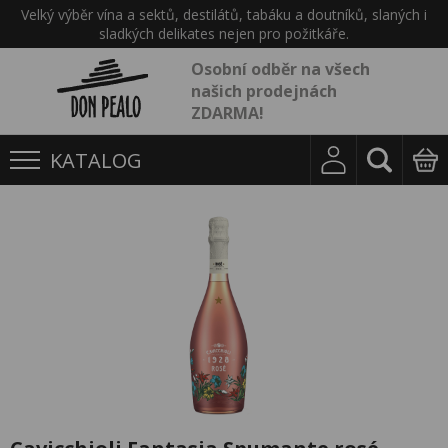
Velký výběr vína a sektů, destilátů, tabáku a doutníků, slaných i
sladkých delikates nejen pro požitkáře.
Osobní odběr na všech
našich prodejnách
ZDARMA!
KATALOG