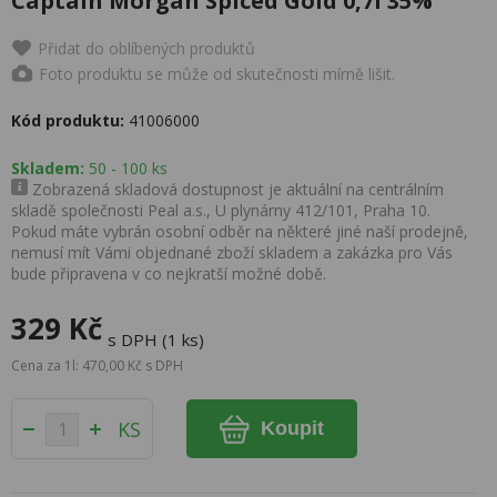
Captain Morgan Spiced Gold 0,7l 35%
Přidat do oblíbených produktů
Foto produktu se může od skutečnosti mírně lišit.
Kód produktu:
41006000
Skladem:
50 - 100 ks
Zobrazená skladová dostupnost je aktuální na centrálním
skladě společnosti Peal a.s., U plynárny 412/101, Praha 10.
Pokud máte vybrán osobní odběr na některé jiné naší prodejně,
nemusí mít Vámi objednané zboží skladem a zakázka pro Vás
bude připravena v co nejkratší možné době.
329 Kč
s DPH (1 ks)
Cena za 1l: 470,00 Kč s DPH
KS
Koupit