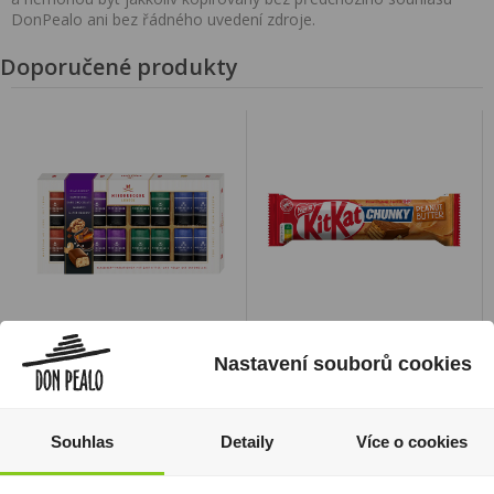
DonPealo ani bez řádného uvedení zdroje.
Doporučené produkty
Niederegger Variace
KitKat ChunKy Peanut
Nastavení souborů cookies
mini marcipánů Dark
Butter 42g
Edi.s příchutí v
19 Kč
dárkovém balení 200g
Cena za:
1 ks
Souhlas
Detaily
Více o cookies
190 Kč
Skladem:
100 - 500 ks
Cena za:
1 ks