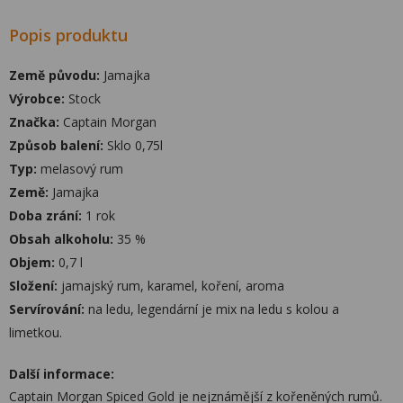
Popis produktu
Země původu:
Jamajka
Výrobce:
Stock
Značka:
Captain Morgan
Způsob balení:
Sklo 0,75l
Typ:
melasový rum
Země:
Jamajka
Doba zrání:
1 rok
Obsah alkoholu:
35 %
Objem:
0,7 l
Složení:
jamajský rum, karamel, koření, aroma
Servírování:
na ledu, legendární je mix na ledu s kolou a
limetkou.
Další informace:
Captain Morgan Spiced Gold je nejznámější z kořeněných rumů.