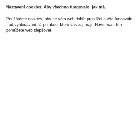
Skladem:
5 - 50 ks
Nastavení cookies: Aby všechno fungovalo, jak má.
Používáme cookies, aby se vám web dobře prohlížel a vše fungovalo
- od vyhledávání až po akce, které vás zajímají. Navíc nám tím
pomůžete web zlepšovat.
Unhiq XO Unique Malt
Pod Riot Connex 1000
0,5l 42%
Strawberry Blueberry
Ice 18mg/ml
2 199 Kč
125 Kč
Cena za:
1 ks
Skladem:
5 - 50 ks
Cena za:
1 ks