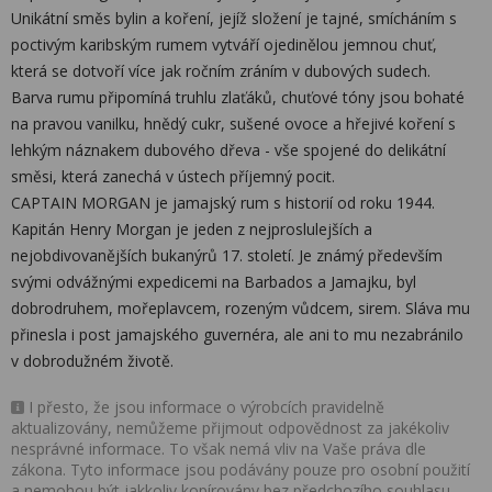
Unikátní směs bylin a koření, jejíž složení je tajné, smícháním s
poctivým karibským rumem vytváří ojedinělou jemnou chuť,
která se dotvoří více jak ročním zráním v dubových sudech.
Barva rumu připomíná truhlu zlaťáků, chuťové tóny jsou bohaté
na pravou vanilku, hnědý cukr, sušené ovoce a hřejivé koření s
lehkým náznakem dubového dřeva - vše spojené do delikátní
směsi, která zanechá v ústech příjemný pocit.
CAPTAIN MORGAN je jamajský rum s historií od roku 1944.
Kapitán Henry Morgan je jeden z nejproslulejších a
nejobdivovanějších bukanýrů 17. století. Je známý především
svými odvážnými expedicemi na Barbados a Jamajku, byl
dobrodruhem, mořeplavcem, rozeným vůdcem, sirem. Sláva mu
přinesla i post jamajského guvernéra, ale ani to mu nezabránilo
v dobrodužném životě.
I přesto, že jsou informace o výrobcích pravidelně
aktualizovány, nemůžeme přijmout odpovědnost za jakékoliv
nesprávné informace. To však nemá vliv na Vaše práva dle
zákona. Tyto informace jsou podávány pouze pro osobní použití
a nemohou být jakkoliv kopírovány bez předchozího souhlasu