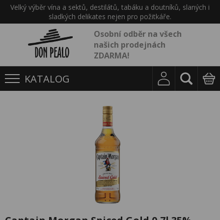
Velký výběr vína a sektů, destilátů, tabáku a doutníků, slaných i
sladkých delikates nejen pro požitkáře.
Osobní odběr na všech
našich prodejnách
ZDARMA!
KATALOG