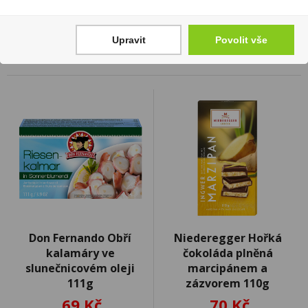
Skladem:
více než 500 ks
Upravit
Povolit vše
Don Fernando Obří
Niederegger Hořká
kalamáry ve
čokoláda plněná
slunečnicovém oleji
marcipánem a
111g
zázvorem 110g
69 Kč
70 Kč