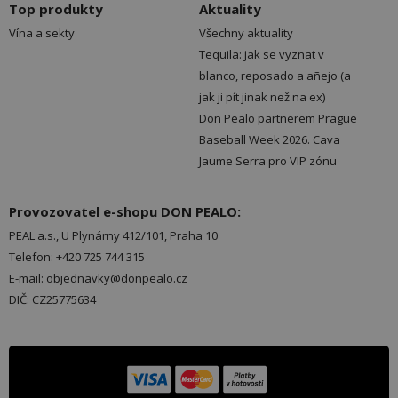
Top produkty
Aktuality
Vína a sekty
Všechny aktuality
Tequila: jak se vyznat v
blanco, reposado a añejo (a
jak ji pít jinak než na ex)
Don Pealo partnerem Prague
Baseball Week 2026. Cava
Jaume Serra pro VIP zónu
Provozovatel e-shopu DON PEALO:
PEAL a.s., U Plynárny 412/101, Praha 10
Telefon: +420 725 744 315
E-mail: objednavky@donpealo.cz
DIČ: CZ25775634