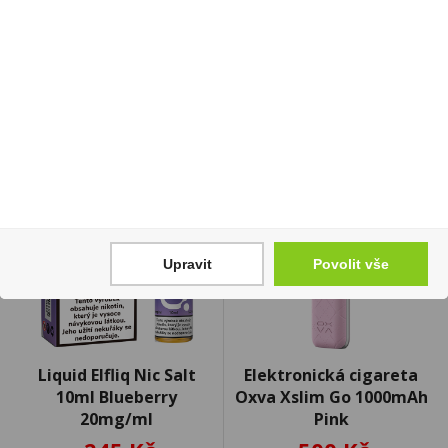
Cena za:
1 ks
Skladem:
do 5 ks
Cena za:
1 ks
Skladem:
50 - 100 ks
Upravit
Povolit vše
Liquid Elfliq Nic Salt
Elektronická cigareta
10ml Blueberry
Oxva Xslim Go 1000mAh
20mg/ml
Pink