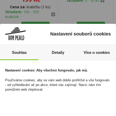
Skladem:
5 - 50 ks
Cena za:
krabičku (1 ks)
Skladem:
100 - 500
krabiček
Nastavení souborů cookies
Souhlas
Detaily
Více o cookies
Nastavení cookies: Aby všechno fungovalo, jak má.
Používáme cookies, aby se vám web dobře prohlížel a vše fungovalo
- od vyhledávání až po akce, které vás zajímají. Navíc nám tím
pomůžete web zlepšovat.
Drambuie 0,7l 40%
Dárková kazeta 3x0,05l
Budíček R.Jelínek
669 Kč
269 Kč