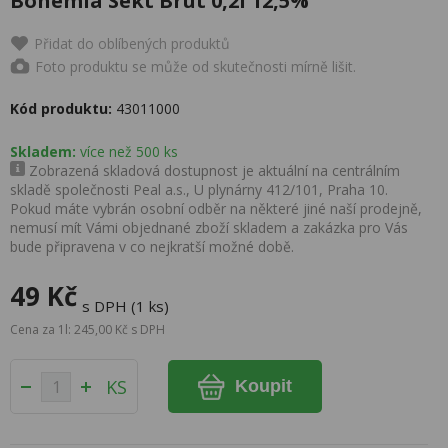
Bohemia Sekt Brut 0,2l 12,5%
Přidat do oblíbených produktů
Foto produktu se může od skutečnosti mírně lišit.
Kód produktu:
43011000
Skladem:
více než 500 ks
Zobrazená skladová dostupnost je aktuální na centrálním
skladě společnosti Peal a.s., U plynárny 412/101, Praha 10.
Pokud máte vybrán osobní odběr na některé jiné naší prodejně,
nemusí mít Vámi objednané zboží skladem a zakázka pro Vás
bude připravena v co nejkratší možné době.
49 Kč
s DPH (1 ks)
Cena za 1l: 245,00 Kč s DPH
KS
Koupit