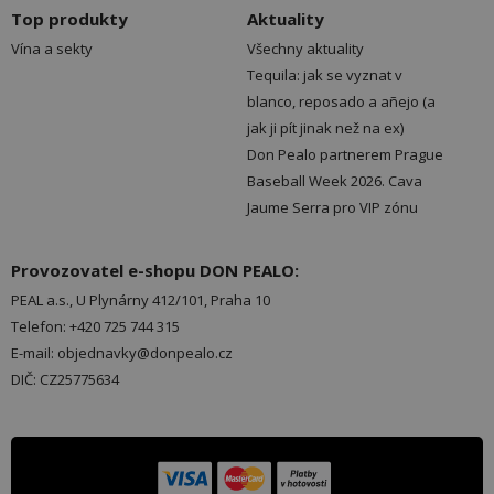
Top produkty
Aktuality
Vína a sekty
Všechny aktuality
Tequila: jak se vyznat v
blanco, reposado a añejo (a
jak ji pít jinak než na ex)
Don Pealo partnerem Prague
Baseball Week 2026. Cava
Jaume Serra pro VIP zónu
Provozovatel e-shopu DON PEALO:
PEAL a.s., U Plynárny 412/101, Praha 10
Telefon: +420 725 744 315
E-mail: objednavky@donpealo.cz
DIČ: CZ25775634