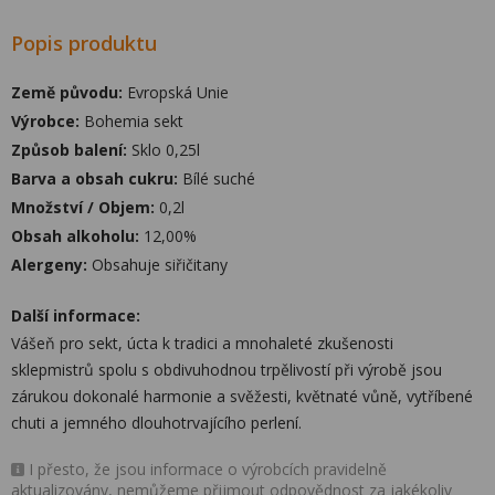
Popis produktu
Země původu:
Evropská Unie
Výrobce:
Bohemia sekt
Způsob balení:
Sklo 0,25l
Barva a obsah cukru:
Bílé suché
Množství / Objem:
0,2l
Obsah alkoholu:
12,00%
Alergeny:
Obsahuje siřičitany
Další informace:
Vášeň pro sekt, úcta k tradici a mnohaleté zkušenosti
sklepmistrů spolu s obdivuhodnou trpělivostí při výrobě jsou
zárukou dokonalé harmonie a svěžesti, květnaté vůně, vytříbené
chuti a jemného dlouhotrvajícího perlení.
I přesto, že jsou informace o výrobcích pravidelně
aktualizovány, nemůžeme přijmout odpovědnost za jakékoliv