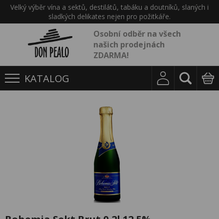
Velký výběr vína a sektů, destilátů, tabáku a doutníků, slaných i
sladkých delikates nejen pro požitkáře.
Osobní odběr na všech
našich prodejnách
ZDARMA!
KATALOG